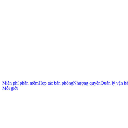
Miễn phí phần mềm
Hợp tác bán phòng
Nhượng quyền
Quản lý vận h
Môi giới