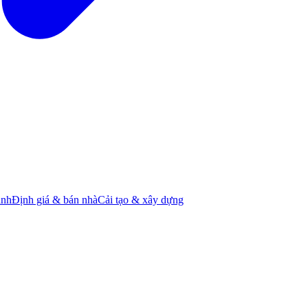
ành
Định giá & bán nhà
Cải tạo & xây dựng