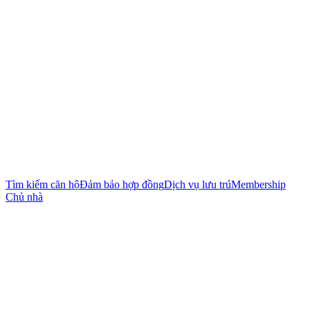
Tìm kiếm căn hộ
Đảm bảo hợp đồng
Dịch vụ lưu trú
Membership
Chủ nhà