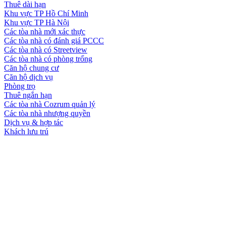
Thuê dài hạn
Khu vực TP Hồ Chí Minh
Khu vực TP Hà Nội
Các tòa nhà mới xác thực
Các tòa nhà có đánh giá PCCC
Các tòa nhà có Streetview
Các tòa nhà có phòng trống
Căn hộ chung cư
Căn hộ dịch vụ
Phòng trọ
Thuê ngắn hạn
Các tòa nhà Cozrum quản lý
Các tòa nhà nhượng quyền
Dịch vụ & hợp tác
Khách lưu trú