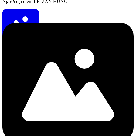
Người đại diện: LÊ VĂN HÙNG