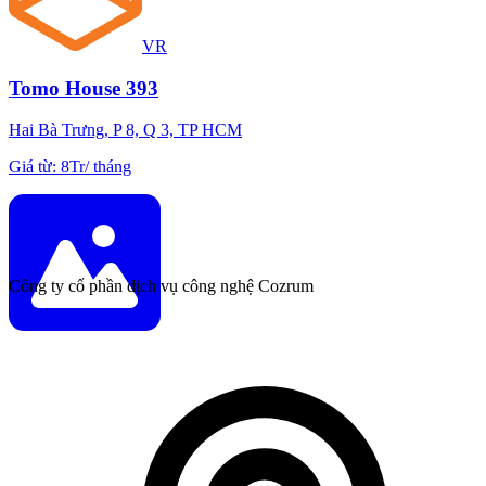
VR
Tomo House 393
Hai Bà Trưng, P 8, Q 3, TP HCM
Giá từ
:
8Tr
/
tháng
Công ty cổ phần dịch vụ công nghệ Cozrum