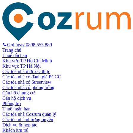
Gọi ngay
0898 555 889
Trang chủ
Thuê dài hạn
Khu vực TP Hồ Chí Minh
Khu vực TP Hà Nội
Các tòa nhà mới xác thực
Các tòa nhà có đánh giá PCCC
Các tòa nhà có Streetview
Các tòa nhà có phòng trống
Căn hộ chung cư
Căn hộ dịch vụ
Phòng trọ
Thuê ngắn hạn
Các tòa nhà Cozrum quản lý
Các tòa nhà nhượng quyền
Dịch vụ & hợp tác
Khách lưu trú