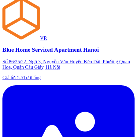
VR
Blue Home Serviced Apartment Hanoi
Số 86/25/22, Ngõ 3, Nguyễn Văn Huyên Kéo Dài, Phường Quan
Hoa, Quận Cầu Giấy, Hà Nội
Giá từ
:
5.5Tr
/
tháng