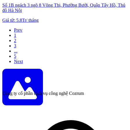
Số 1B ngách 3 ngõ 8 Võng Thị, Phường Bưởi, Quận Tây Hồ, Thủ
đô Hà Nội
Giá từ
:
5.8Tr
/
tháng
Prev
1
2
3
...
5
Next
Công ty cổ phần dịch vụ công nghệ Cozrum