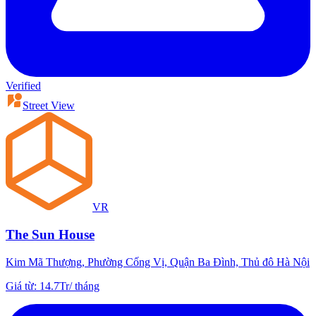
Verified
Street View
VR
The Sun House
Kim Mã Thượng, Phường Cống Vị, Quận Ba Đình, Thủ đô Hà Nội
Giá từ
:
14.7Tr
/
tháng