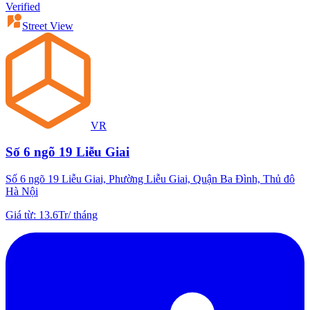
Verified
Street View
VR
Số 6 ngõ 19 Liễu Giai
Số 6 ngõ 19 Liễu Giai, Phường Liễu Giai, Quận Ba Đình, Thủ đô
Hà Nội
Giá từ
:
13.6Tr
/
tháng