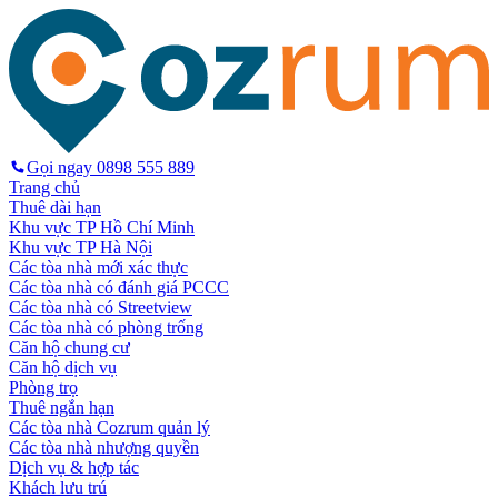
Gọi ngay
0898 555 889
Trang chủ
Thuê dài hạn
Khu vực TP Hồ Chí Minh
Khu vực TP Hà Nội
Các tòa nhà mới xác thực
Các tòa nhà có đánh giá PCCC
Các tòa nhà có Streetview
Các tòa nhà có phòng trống
Căn hộ chung cư
Căn hộ dịch vụ
Phòng trọ
Thuê ngắn hạn
Các tòa nhà Cozrum quản lý
Các tòa nhà nhượng quyền
Dịch vụ & hợp tác
Khách lưu trú