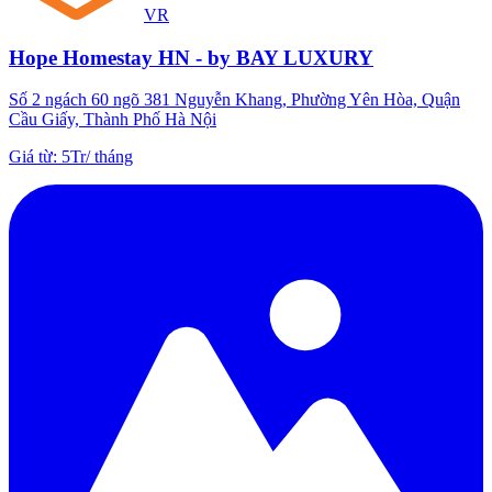
VR
Hope Homestay HN - by BAY LUXURY
Số 2 ngách 60 ngõ 381 Nguyễn Khang, Phường Yên Hòa, Quận
Cầu Giấy, Thành Phố Hà Nội
Giá từ
:
5Tr
/
tháng