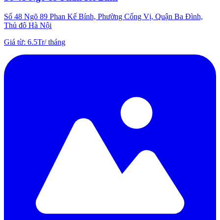
Số 48 Ngõ 89 Phan Kế Bính, Phường Cống Vị, Quận Ba Đình,
Thủ đô Hà Nội
Giá từ
:
6.5Tr
/
tháng