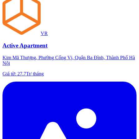
VR
Active Apartment
Kim Mã Thượng, Phường Cống Vị, Quận Ba Đình, Thành Phố Hà
Nội
Giá từ
:
27.7Tr
/
tháng