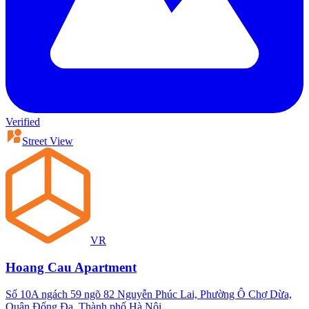
Verified
Street View
VR
Hoang Cau Apartment
Số 10A ngách 59 ngõ 82 Nguyễn Phúc Lai, Phường Ô Chợ Dừa,
Quận Đống Đa, Thành phố Hà Nội