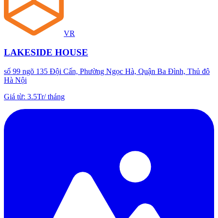
VR
LAKESIDE HOUSE
số 99 ngõ 135 Đội Cấn, Phường Ngọc Hà, Quận Ba Đình, Thủ đô
Hà Nội
Giá từ
:
3.5Tr
/
tháng