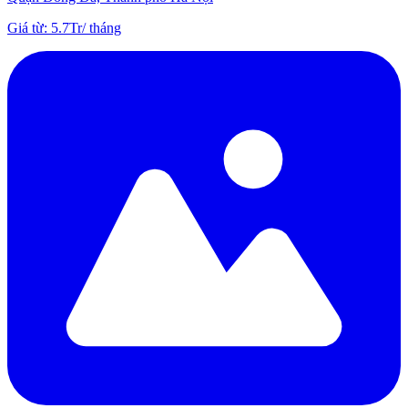
Giá từ
:
5.7Tr
/
tháng