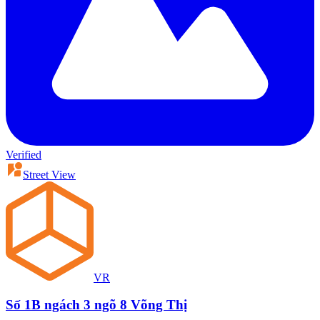
Verified
Street View
VR
Số 1B ngách 3 ngõ 8 Võng Thị