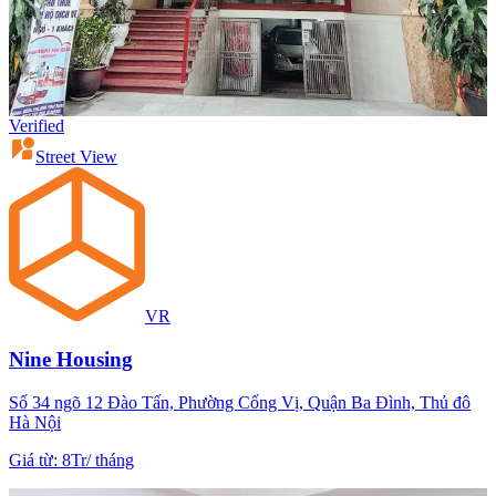
Verified
Street View
VR
Nine Housing
Số 34 ngõ 12 Đào Tấn, Phường Cống Vị, Quận Ba Đình, Thủ đô
Hà Nội
Giá từ
:
8Tr
/
tháng