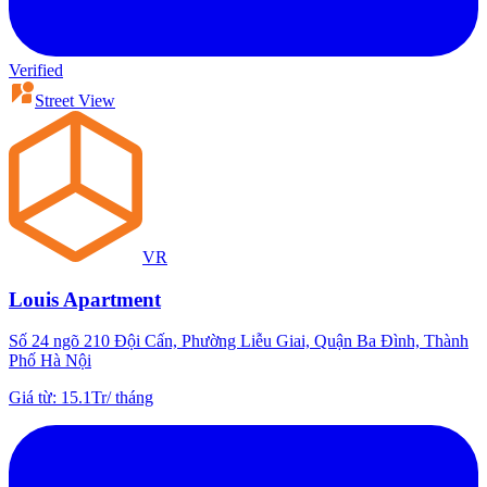
Verified
Street View
VR
Louis Apartment
Số 24 ngõ 210 Đội Cấn, Phường Liễu Giai, Quận Ba Đình, Thành
Phố Hà Nội
Giá từ
:
15.1Tr
/
tháng