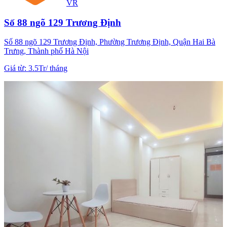
VR
Số 88 ngõ 129 Trương Định
Số 88 ngõ 129 Trương Định, Phường Trương Định, Quận Hai Bà
Trưng, Thành phố Hà Nội
Giá từ
:
3.5Tr
/
tháng