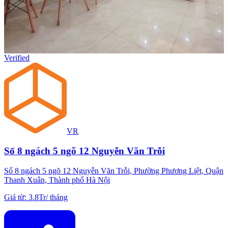
Verified
VR
Số 8 ngách 5 ngõ 12 Nguyễn Văn Trỗi
Số 8 ngách 5 ngõ 12 Nguyễn Văn Trỗi, Phường Phương Liệt, Quận
Thanh Xuân, Thành phố Hà Nội
Giá từ
:
3.8Tr
/
tháng