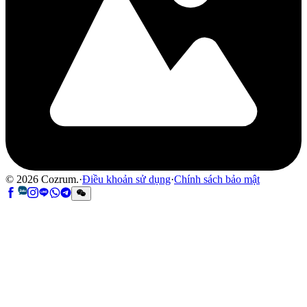
©
2026
Cozrum.
·
Điều khoản sử dụng
·
Chính sách bảo mật