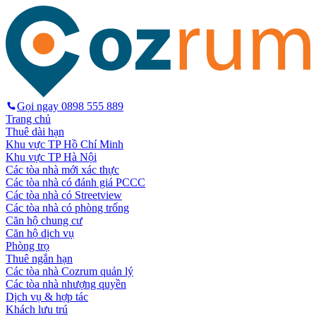
Gọi ngay
0898 555 889
Trang chủ
Thuê dài hạn
Khu vực TP Hồ Chí Minh
Khu vực TP Hà Nội
Các tòa nhà mới xác thực
Các tòa nhà có đánh giá PCCC
Các tòa nhà có Streetview
Các tòa nhà có phòng trống
Căn hộ chung cư
Căn hộ dịch vụ
Phòng trọ
Thuê ngắn hạn
Các tòa nhà Cozrum quản lý
Các tòa nhà nhượng quyền
Dịch vụ & hợp tác
Khách lưu trú