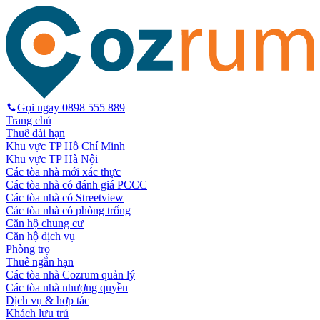
Gọi ngay
0898 555 889
Trang chủ
Thuê dài hạn
Khu vực TP Hồ Chí Minh
Khu vực TP Hà Nội
Các tòa nhà mới xác thực
Các tòa nhà có đánh giá PCCC
Các tòa nhà có Streetview
Các tòa nhà có phòng trống
Căn hộ chung cư
Căn hộ dịch vụ
Phòng trọ
Thuê ngắn hạn
Các tòa nhà Cozrum quản lý
Các tòa nhà nhượng quyền
Dịch vụ & hợp tác
Khách lưu trú