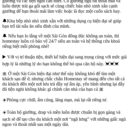
giường và các tiện nghi cần thiết. Có giường ngủ rất thoải mái và
luôn được trải ga gối sạch sẽ cùng chiếc bàn nhỏ xinh xắn cạnh
giường để bạn thoải mái làm việc hoặc là đọc một cuốn sách hay.
🔔Khu bếp nhỏ nhỏ xinh xắn với những dụng cụ hiện đại sẽ giúp
bạn trổ tài nấu ăn siêu đỉnh của mình.
🔔 Nếu bạn lo lắng về một Sài Gòn đông đúc không an toàn, thì
homestay luôn có bảo vệ 24/7 siêu an toàn và hệ thống cửa khoá
riêng biệt mỗi phòng nhé!
▶️ Với vị trí thuận tiện, thiết kế hiện đại sang trọng cùng với mức giá
hợp lý là những lý do bạn không thể bỏ qua căn hộ này. 💓💓💓
🎀 Ở một Sài Gòn hiện đại như thế này không khó để tìm một
khách sạn để ở, nhưng chắc chắn Homestay sẽ mang đến cho tất cả
du khách đến một nơi lưu trú đầy sự ấm áp, yên bình nhưng lại đầy
đủ tiện nghi không khác gì chính căn nhà của bạn cả 🎀
☀️Phòng cực chill, ấm cúng, lãng mạn, mà lại rất riêng tư.
☀️Toàn bộ giường, drap và mền luôn được chuẩn bị gọn gàng và
sạch sẽ để tạo cho du khách một nơi “ngã lưng” với những giấc ngủ
ngon và thoải nhất sau một ngày dài.