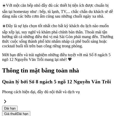
☀️Với một căn bếp nhỏ đầy đủ các thiết bị tiện ích được chuẩn bị
sẵn tại homestay như : bếp, tủ lạnh, TV,... chắc chắn du khách sẽ dễ
dàng nấu các bữa cơm ấm cúng sau những chuỗi ngày xa nhà.
☀️Đây là sự lựa chọn tốt nhất cho bất kỳ khách du lịch nào muốn
sắp xếp lại, suy nghĩ và khám phá chính bản thân. Thoải mái tận
hưởng tất cả những điều thú vị mà Sài Gòn phải mang đến. Thưởng
thức cuộc sống thành phố khi nhấm nháp cà phê buổi sáng hoặc
cocktail buổi tối trên ban công riêng trong phòng.
Mời bạn đến và trải nghiệm những điều tuyệt vời mà Số 8 ngách 5
ngõ 12 Nguyễn Văn Trỗi mang lại nhé! 💖
Thông tin mặt bằng toàn nhà
Quản lý bởi
Số 8 ngách 5 ngõ 12 Nguyễn Văn Trỗi
Phong cách hiện đại, đầy đủ nội thất và dịch vụ
Dài hạn
Giá thuê
Dài hạn