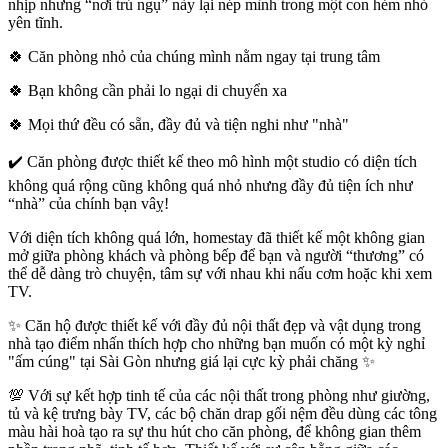
nhịp nhưng “nơi trú ngụ” này lại nép mình trong một con hẻm nhỏ
yên tĩnh.
🍀 Căn phòng nhỏ của chúng mình nằm ngay tại trung tâm
🍀 Bạn không cần phải lo ngại di chuyển xa
🍀 Mọi thứ đều có sẵn, đầy đủ và tiện nghi như "nhà"
✔️ Căn phòng được thiết kế theo mô hình một studio có diện tích
không quá rộng cũng không quá nhỏ nhưng đầy đủ tiện ích như
“nhà” của chính bạn vâỵ!
Với diện tích không quá lớn, homestay đã thiết kế một không gian
mở giữa phòng khách và phòng bếp để bạn và người “thương” có
thể dễ dàng trò chuyện, tâm sự với nhau khi nấu cơm hoặc khi xem
TV.
✨ Căn hộ được thiết kế với đầy đủ nội thất đẹp và vật dụng trong
nhà tạo điểm nhấn thích hợp cho những bạn muốn có một kỳ nghỉ
"ấm cúng" tại Sài Gòn nhưng giá lại cực kỳ phải chăng ✨
💯 Với sự kết hợp tinh tế của các nội thất trong phòng như giường,
tủ và kệ trưng bày TV, các bộ chăn drap gối nệm đều dùng các tông
màu hài hoà tạo ra sự thu hút cho căn phòng, để không gian thêm