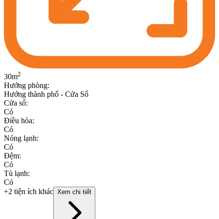
2
30
m
Hướng phòng
:
Hướng thành phố - Cửa Sổ
Cửa sổ
:
Có
Điều hòa
:
Có
Nóng lạnh
:
Có
Đệm
:
Có
Tủ lạnh
:
Có
+2 tiện ích khác
Xem chi tiết