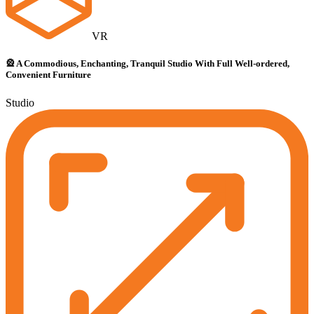
VR
🎡 A Commodious, Enchanting, Tranquil Studio With Full Well-ordered,
Convenient Furniture
Studio