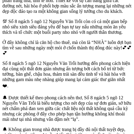
phần trang nhã, tinh tế hơn. Thiết kế với sự cân bằng giữa các
đường nét, hài hòa ở phối hợp màu sắc ấn tượng mang lại những nét
đẹp độc đáo tạo ra một không gian sống lý tưởng cho du khách.
💯 Số 8 ngách 5 ngõ 12 Nguyễn Văn Trỗi còn có cả một gian bếp
nhỏ siêu xinh siêu đáng yêu để bạn tự tay nấu những món ăn yêu
thích và tổ chức một buổi party nho nhỏ với người thân thương.
Ở đây không chỉ là căn hộ cho thuê, mà còn là “NHÀ” luôn đợi bạn
tìm về sau những ngày mệt mỏi ở chốn thành thị đông đúc này!💕💕
💕
Số 8 ngách 5 ngõ 12 Nguyễn Văn Trỗi hướng đến phong cách hiện
đại cùng nội thất đơn giản nhưng ấn tượng bởi cách bố trí từ bức
tường, bàn ghế, chậu hoa, thảm trải sàn đều tinh tế và hài hòa với
những gam màu nhẹ nhàng giúp mang lại cảm giác thư giãn nhất
❤️.
🔔 Được thiết kế theo phong cách nên thơ, Số 8 ngách 5 ngõ 12
Nguyễn Văn Trỗi là biểu tượng cho nét đẹp của sự đơn giản, sở hữu
nét chấm phá đan xen giữa các chất liệu nội thất không quá cầu kỳ
nhưng các phòng ở đây cho phép bạn tận hưởng không khí thoải
mái như tại nhà nhưng vẫn đậm nét “lạ”.
🔔 Không gian trong nhà được trang bị đầy đủ nội thất tuyệt đẹp,