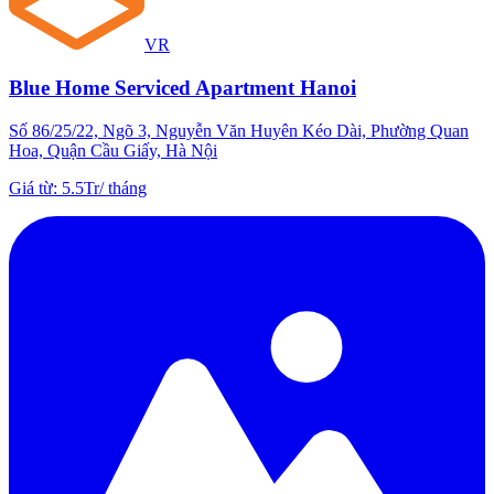
VR
Blue Home Serviced Apartment Hanoi
Số 86/25/22, Ngõ 3, Nguyễn Văn Huyên Kéo Dài, Phường Quan
Hoa, Quận Cầu Giấy, Hà Nội
Giá từ
:
5.5Tr
/
tháng