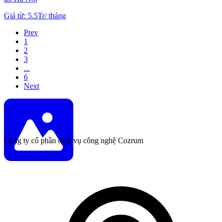
Giá từ
:
5.5Tr
/
tháng
Prev
1
2
3
...
6
Next
Công ty cổ phần dịch vụ công nghệ Cozrum