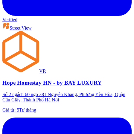
Verified
Street View
VR
Hope Homestay HN - by BAY LUXURY
Số 2 ngách 60 ngõ 381 Nguyễn Khang, Phường Yên Hòa, Quận
Cầu Giấy, Thành Phố Hà Nội
Giá từ
:
5Tr
/
tháng