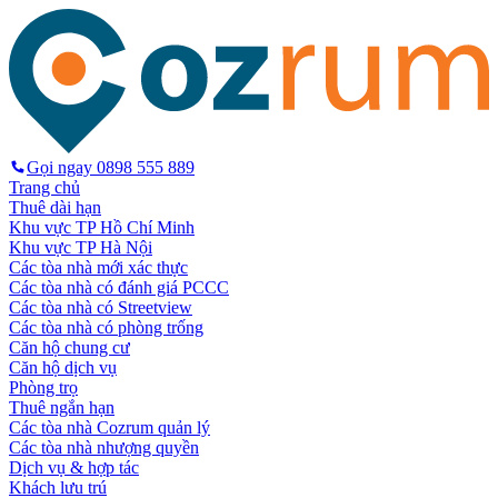
Gọi ngay
0898 555 889
Trang chủ
Thuê dài hạn
Khu vực TP Hồ Chí Minh
Khu vực TP Hà Nội
Các tòa nhà mới xác thực
Các tòa nhà có đánh giá PCCC
Các tòa nhà có Streetview
Các tòa nhà có phòng trống
Căn hộ chung cư
Căn hộ dịch vụ
Phòng trọ
Thuê ngắn hạn
Các tòa nhà Cozrum quản lý
Các tòa nhà nhượng quyền
Dịch vụ & hợp tác
Khách lưu trú