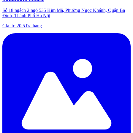
Số 18 ngách 2 ngõ 535 Kim Mã, Phường Ngọc Khánh, Quận Ba
Đình, Thành Phố Hà Nội
Giá từ
:
20.5Tr
/
tháng