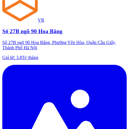
VR
Số 27B ngõ 90 Hoa Bằng
Số 27B ngõ 90 Hoa Bằng, Phường Yên Hòa, Quận Cầu Giấy,
Thành Phố Hà Nội
Giá từ
:
3.8Tr
/
tháng