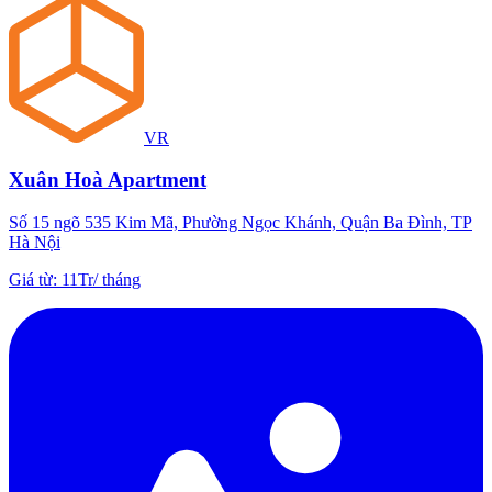
VR
Xuân Hoà Apartment
Số 15 ngõ 535 Kim Mã, Phường Ngọc Khánh, Quận Ba Đình, TP
Hà Nội
Giá từ
:
11Tr
/
tháng