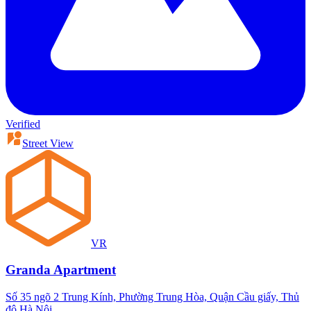
Verified
Street View
VR
Granda Apartment
Số 35 ngõ 2 Trung Kính, Phường Trung Hòa, Quận Cầu giấy, Thủ
đô Hà Nội