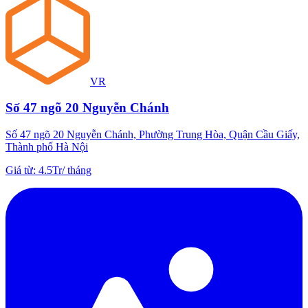
VR
Số 47 ngõ 20 Nguyễn Chánh
Số 47 ngõ 20 Nguyễn Chánh, Phường Trung Hòa, Quận Cầu Giấy,
Thành phố Hà Nội
Giá từ
:
4.5Tr
/
tháng