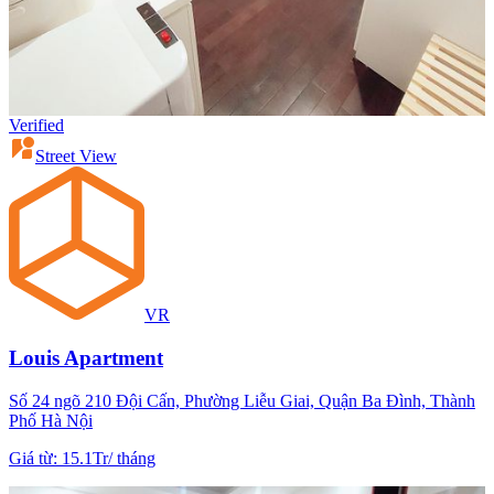
Verified
Street View
VR
Louis Apartment
Số 24 ngõ 210 Đội Cấn, Phường Liễu Giai, Quận Ba Đình, Thành
Phố Hà Nội
Giá từ
:
15.1Tr
/
tháng