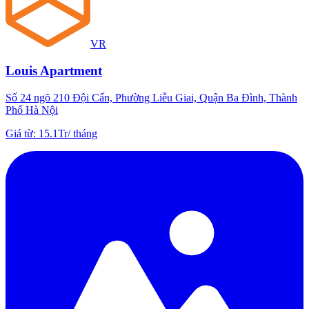
VR
Louis Apartment
Số 24 ngõ 210 Đội Cấn, Phường Liễu Giai, Quận Ba Đình, Thành
Phố Hà Nội
Giá từ
:
15.1Tr
/
tháng