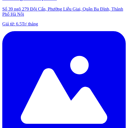
Số 39 ngõ 279 Đội Cấn, Phường Liễu Giai, Quận Ba Đình, Thành
Phố Hà Nội
Giá từ
:
6.5Tr
/
tháng