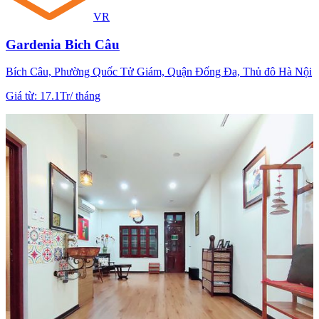
VR
Gardenia Bich Câu
Bích Câu, Phường Quốc Tử Giám, Quận Đống Đa, Thủ đô Hà Nội
Giá từ
:
17.1Tr
/
tháng