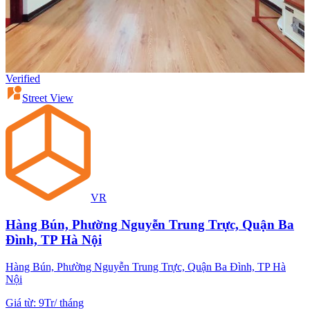
Verified
Street View
VR
Hàng Bún, Phường Nguyễn Trung Trực, Quận Ba
Đình, TP Hà Nội
Hàng Bún, Phường Nguyễn Trung Trực, Quận Ba Đình, TP Hà
Nội
Giá từ
:
9Tr
/
tháng