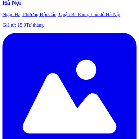
Hà Nội
Ngọc Hà, Phường Đội Cấn, Quận Ba Đình, Thủ đô Hà Nội
Giá từ
:
15.9Tr
/
tháng