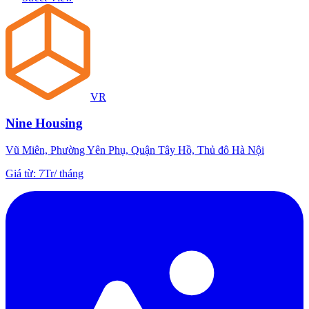
VR
Nine Housing
Vũ Miên, Phường Yên Phụ, Quận Tây Hồ, Thủ đô Hà Nội
Giá từ
:
7Tr
/
tháng