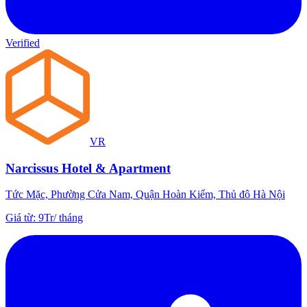
Verified
VR
Narcissus Hotel & Apartment
Tức Mặc, Phường Cửa Nam, Quận Hoàn Kiếm, Thủ đô Hà Nội
Giá từ
:
9Tr
/
tháng