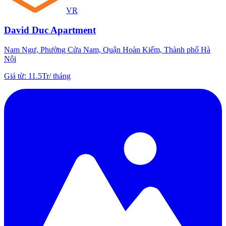
VR
David Duc Apartment
Nam Ngư, Phường Cửa Nam, Quận Hoàn Kiếm, Thành phố Hà
Nội
Giá từ
:
11.5Tr
/
tháng