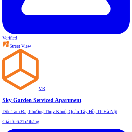
Verified
Street View
VR
Sky Garden Serviced Apartment
Dốc Tam Đa, Phường Thụy Khuê, Quận Tây Hồ, TP Hà Nội
Giá từ
:
6.2Tr
/
tháng