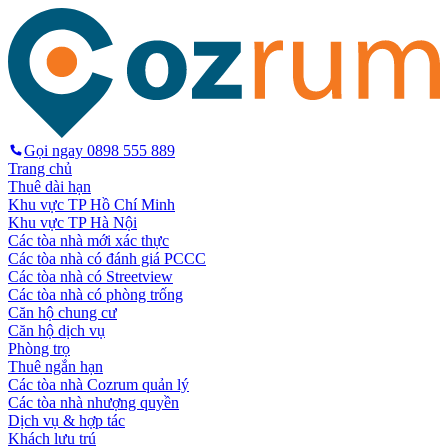
Gọi ngay
0898 555 889
Trang chủ
Thuê dài hạn
Khu vực TP Hồ Chí Minh
Khu vực TP Hà Nội
Các tòa nhà mới xác thực
Các tòa nhà có đánh giá PCCC
Các tòa nhà có Streetview
Các tòa nhà có phòng trống
Căn hộ chung cư
Căn hộ dịch vụ
Phòng trọ
Thuê ngắn hạn
Các tòa nhà Cozrum quản lý
Các tòa nhà nhượng quyền
Dịch vụ & hợp tác
Khách lưu trú