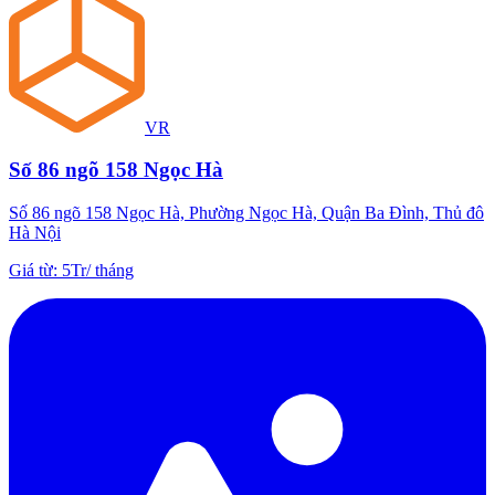
VR
Số 86 ngõ 158 Ngọc Hà
Số 86 ngõ 158 Ngọc Hà, Phường Ngọc Hà, Quận Ba Đình, Thủ đô
Hà Nội
Giá từ
:
5Tr
/
tháng