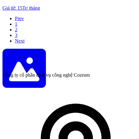
Giá từ
:
15Tr
/
tháng
Prev
1
2
3
Next
Công ty cổ phần dịch vụ công nghệ Cozrum