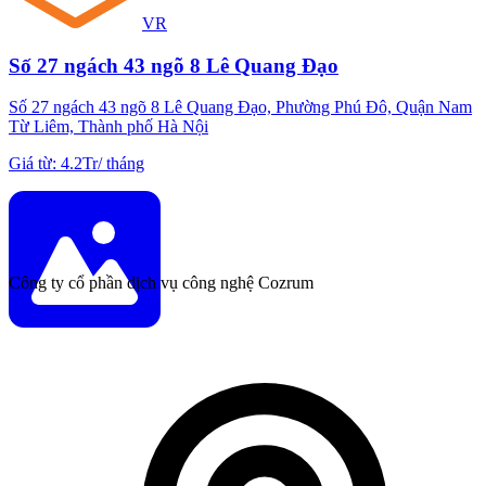
VR
Số 27 ngách 43 ngõ 8 Lê Quang Đạo
Số 27 ngách 43 ngõ 8 Lê Quang Đạo, Phường Phú Đô, Quận Nam
Từ Liêm, Thành phố Hà Nội
Giá từ
:
4.2Tr
/
tháng
Công ty cổ phần dịch vụ công nghệ Cozrum