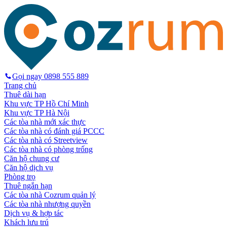
Gọi ngay
0898 555 889
Trang chủ
Thuê dài hạn
Khu vực TP Hồ Chí Minh
Khu vực TP Hà Nội
Các tòa nhà mới xác thực
Các tòa nhà có đánh giá PCCC
Các tòa nhà có Streetview
Các tòa nhà có phòng trống
Căn hộ chung cư
Căn hộ dịch vụ
Phòng trọ
Thuê ngắn hạn
Các tòa nhà Cozrum quản lý
Các tòa nhà nhượng quyền
Dịch vụ & hợp tác
Khách lưu trú