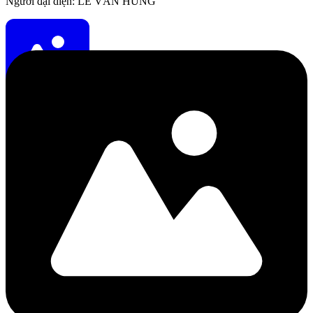
Người đại diện: LÊ VĂN HÙNG