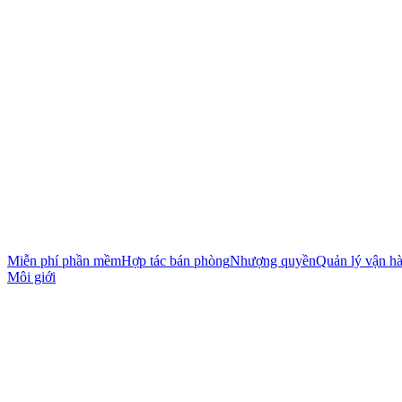
Miễn phí phần mềm
Hợp tác bán phòng
Nhượng quyền
Quản lý vận h
Môi giới