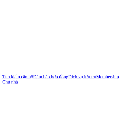
Tìm kiếm căn hộ
Đảm bảo hợp đồng
Dịch vụ lưu trú
Membership
Chủ nhà