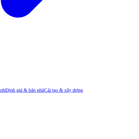
ành
Định giá & bán nhà
Cải tạo & xây dựng