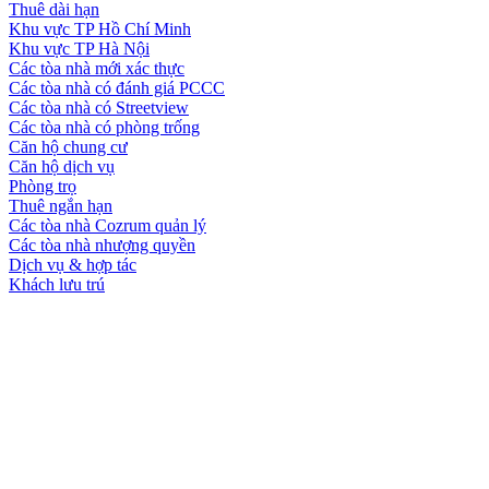
Thuê dài hạn
Khu vực TP Hồ Chí Minh
Khu vực TP Hà Nội
Các tòa nhà mới xác thực
Các tòa nhà có đánh giá PCCC
Các tòa nhà có Streetview
Các tòa nhà có phòng trống
Căn hộ chung cư
Căn hộ dịch vụ
Phòng trọ
Thuê ngắn hạn
Các tòa nhà Cozrum quản lý
Các tòa nhà nhượng quyền
Dịch vụ & hợp tác
Khách lưu trú