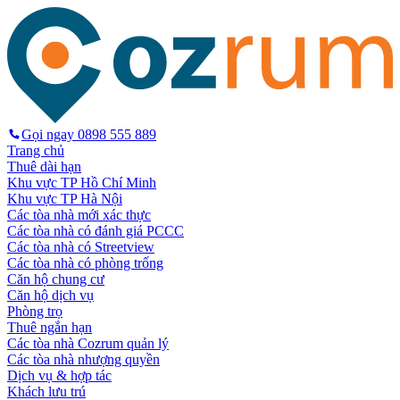
Gọi ngay
0898 555 889
Trang chủ
Thuê dài hạn
Khu vực TP Hồ Chí Minh
Khu vực TP Hà Nội
Các tòa nhà mới xác thực
Các tòa nhà có đánh giá PCCC
Các tòa nhà có Streetview
Các tòa nhà có phòng trống
Căn hộ chung cư
Căn hộ dịch vụ
Phòng trọ
Thuê ngắn hạn
Các tòa nhà Cozrum quản lý
Các tòa nhà nhượng quyền
Dịch vụ & hợp tác
Khách lưu trú