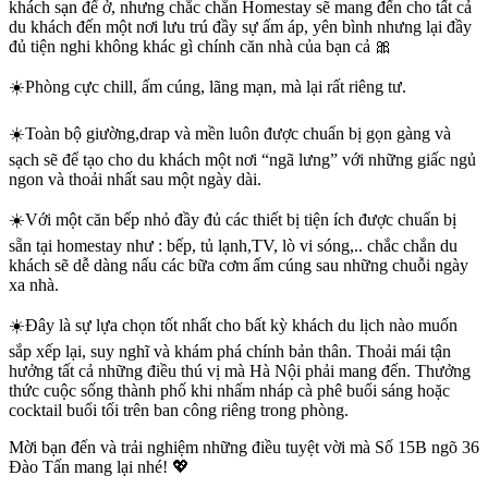
khách sạn để ở, nhưng chắc chắn Homestay sẽ mang đến cho tất cả
du khách đến một nơi lưu trú đầy sự ấm áp, yên bình nhưng lại đầy
đủ tiện nghi không khác gì chính căn nhà của bạn cả 🎀
☀️Phòng cực chill, ấm cúng, lãng mạn, mà lại rất riêng tư.
☀️Toàn bộ giường,drap và mền luôn được chuẩn bị gọn gàng và
sạch sẽ để tạo cho du khách một nơi “ngã lưng” với những giấc ngủ
ngon và thoải nhất sau một ngày dài.
☀️Với một căn bếp nhỏ đầy đủ các thiết bị tiện ích được chuẩn bị
sẵn tại homestay như : bếp, tủ lạnh,TV, lò vi sóng,.. chắc chắn du
khách sẽ dễ dàng nấu các bữa cơm ấm cúng sau những chuỗi ngày
xa nhà.
☀️Đây là sự lựa chọn tốt nhất cho bất kỳ khách du lịch nào muốn
sắp xếp lại, suy nghĩ và khám phá chính bản thân. Thoải mái tận
hưởng tất cả những điều thú vị mà Hà Nội phải mang đến. Thưởng
thức cuộc sống thành phố khi nhấm nháp cà phê buổi sáng hoặc
cocktail buổi tối trên ban công riêng trong phòng.
Mời bạn đến và trải nghiệm những điều tuyệt vời mà Số 15B ngõ 36
Đào Tấn mang lại nhé! 💖