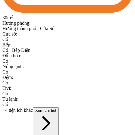
2
30
m
Hướng phòng
:
Hướng thành phố - Cửa Sổ
Cửa sổ
:
Có
Bếp
:
Có - Bếp Điện
Điều hòa
:
Có
Nóng lạnh
:
Có
Đệm
:
Có
Tivi
:
Có
Tủ lạnh
:
Có
+4 tiện ích khác
Xem chi tiết