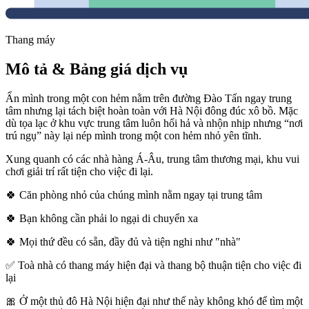
Thang máy
Mô tả & Bảng giá dịch vụ
Ẩn mình trong một con hẻm nằm trên đường Đào Tấn ngay trung
tâm nhưng lại tách biệt hoàn toàn với Hà Nội đông đúc xô bồ. Mặc
dù tọa lạc ở khu vực trung tâm luôn hối hả và nhộn nhịp nhưng “nơi
trú ngụ” này lại nép mình trong một con hẻm nhỏ yên tĩnh.
Xung quanh có các nhà hàng Á-Âu, trung tâm thương mại, khu vui
chơi giải trí rất tiện cho việc đi lại.
🍀 Căn phòng nhỏ của chúng mình nằm ngay tại trung tâm
🍀 Bạn không cần phải lo ngại di chuyển xa
🍀 Mọi thứ đều có sẵn, đầy đủ và tiện nghi như "nhà"
✅ Toà nhà có thang máy hiện đại và thang bộ thuận tiện cho việc đi
lại
🎀 Ở một thủ đô Hà Nội hiện đại như thế này không khó để tìm một