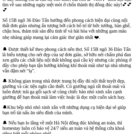
tìm về sau những ngày mệt mỏi ở chốn thành thị đông đúc này!💕💕
💕
Số 15B ngõ 36 Đào Tấn hướng đến phong cách hiện đại cùng nội
thất đơn giản nhưng ấn tượng bởi cách bố trí từ bức tường, bàn ghế,
chậu hoa, thảm trải sàn đều tinh tế và hài hòa với những gam màu
nhẹ nhàng giúp mang lại cảm giác thư giãn nhất ❤️.
🔔 Được thiết kế theo phong cách nên thơ, Số 15B ngõ 36 Đào Tấn
là biểu tượng cho nét đẹp của sự đơn giản, sở hữu nét chấm phá đan
xen giữa các chất liệu nội thất không quá cầu kỳ nhưng các phòng ở
đây cho phép bạn tận hưởng không khí thoải mái như tại nhà nhưng
vẫn đậm nét “lạ”.
🔔 Không gian trong nhà được trang bị đầy đủ nội thất tuyệt đẹp,
giường và các tiện nghi cần thiết. Có giường ngủ rất thoải mái và
luôn được trải ga gối sạch sẽ cùng chiếc bàn nhỏ xinh xắn cạnh
giường để bạn thoải mái làm việc hoặc là đọc một cuốn sách hay.
🔔Khu bếp nhỏ nhỏ xinh xắn với những dụng cụ hiện đại sẽ giúp
bạn trổ tài nấu ăn siêu đỉnh của mình.
🔔 Nếu bạn lo lắng về một Hà Nội đông đúc không an toàn, thì
homestay luôn có bảo vệ 24/7 siêu an toàn và hệ thống cửa khoá
riêng biệt mỗi phòng nhé!