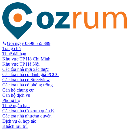
Gọi ngay
0898 555 889
Trang chủ
Thuê dài hạn
Khu vực TP Hồ Chí Minh
Khu vực TP Hà Nội
Các tòa nhà mới xác thực
Các tòa nhà có đánh giá PCCC
Các tòa nhà có Streetview
Các tòa nhà có phòng trống
Căn hộ chung cư
Căn hộ dịch vụ
Phòng trọ
Thuê ngắn hạn
Các tòa nhà Cozrum quản lý
Các tòa nhà nhượng quyền
Dịch vụ & hợp tác
Khách lưu trú