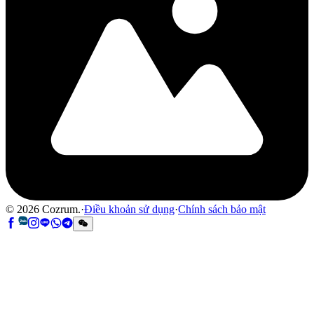
©
2026
Cozrum.
·
Điều khoản sử dụng
·
Chính sách bảo mật