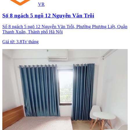
VR
Số 8 ngách 5 ngõ 12 Nguyễn Văn Trỗi
Số 8 ngách 5 ngõ 12 Nguyễn Văn Trỗi, Phường Phương Liệt, Quận
Thanh Xuân, Thành phố Hà Nội
Giá từ
:
3.8Tr
/
tháng