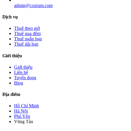
admin@cozrum.com
Dịch vụ
Thuê theo giờ
Thuê qua đêm
Thuê ngắn hạn
Thuê dài hạn
Giới thiệu
Giới thiệu
Liên hệ
Tuyển dụng
Blog
Địa điểm
Hồ Chí Minh
Hà Nội
Phú Yên
Vũng Tàu