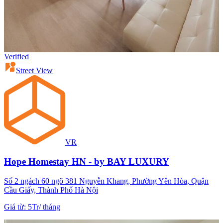
Verified
Street View
VR
Hope Homestay HN - by BAY LUXURY
Số 2 ngách 60 ngõ 381 Nguyễn Khang, Phường Yên Hòa, Quận
Cầu Giấy, Thành Phố Hà Nội
Giá từ
:
5Tr
/
tháng