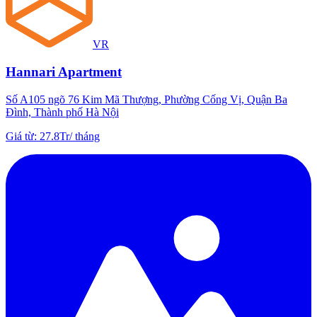
VR
Hannari Apartment
Số A105 ngõ 76 Kim Mã Thượng, Phường Cống Vị, Quận Ba
Đình, Thành phố Hà Nội
Giá từ
:
27.8Tr
/
tháng