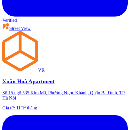
Verified
Street View
VR
Xuân Hoà Apartment
Số 15 ngõ 535 Kim Mã, Phường Ngọc Khánh, Quận Ba Đình, TP
Hà Nội
Giá từ
:
11Tr
/
tháng