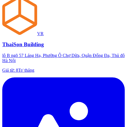
VR
ThaiSon Building
lô B ngõ 57 Láng Hạ, Phường Ô Chợ Dừa, Quận Đống Đa, Thủ đô
Hà Nội
Giá từ
:
8Tr
/
tháng