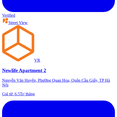
Verified
Street View
VR
Newlife Apartment 2
Nguyễn Văn Huyên, Phường Quan Hoa, Quận Cầu Giấy, TP Hà
Nội
Giá từ
:
6.5Tr
/
tháng