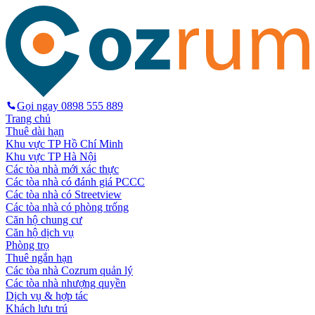
Gọi ngay
0898 555 889
Trang chủ
Thuê dài hạn
Khu vực TP Hồ Chí Minh
Khu vực TP Hà Nội
Các tòa nhà mới xác thực
Các tòa nhà có đánh giá PCCC
Các tòa nhà có Streetview
Các tòa nhà có phòng trống
Căn hộ chung cư
Căn hộ dịch vụ
Phòng trọ
Thuê ngắn hạn
Các tòa nhà Cozrum quản lý
Các tòa nhà nhượng quyền
Dịch vụ & hợp tác
Khách lưu trú