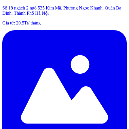
Số 18 ngách 2 ngõ 535 Kim Mã, Phường Ngọc Khánh, Quận Ba
Đình, Thành Phố Hà Nội
Giá từ
:
20.5Tr
/
tháng