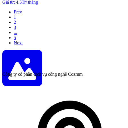
Giá từ
:
4.5Tr
/
tháng
Prev
1
2
3
...
5
Next
Công ty cổ phần dịch vụ công nghệ Cozrum