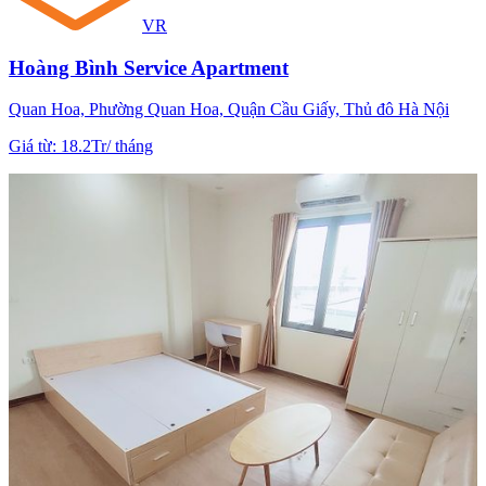
VR
Hoàng Bình Service Apartment
Quan Hoa, Phường Quan Hoa, Quận Cầu Giấy, Thủ đô Hà Nội
Giá từ
:
18.2Tr
/
tháng