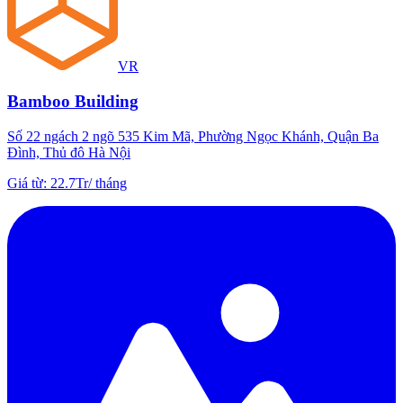
VR
Bamboo Building
Số 22 ngách 2 ngõ 535 Kim Mã, Phường Ngọc Khánh, Quận Ba
Đình, Thủ đô Hà Nội
Giá từ
:
22.7Tr
/
tháng