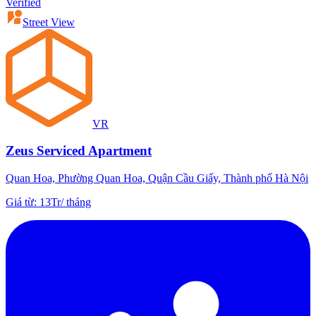
Verified
Street View
VR
Zeus Serviced Apartment
Quan Hoa, Phường Quan Hoa, Quận Cầu Giấy, Thành phố Hà Nội
Giá từ
:
13Tr
/
tháng