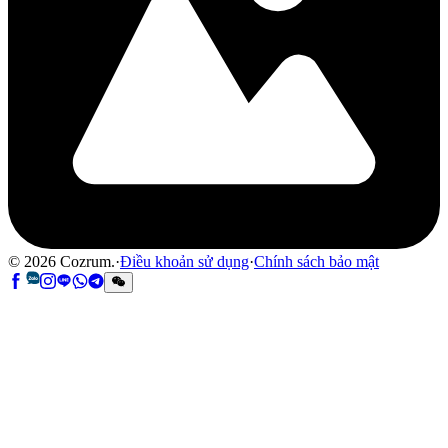
©
2026
Cozrum.
·
Điều khoản sử dụng
·
Chính sách bảo mật