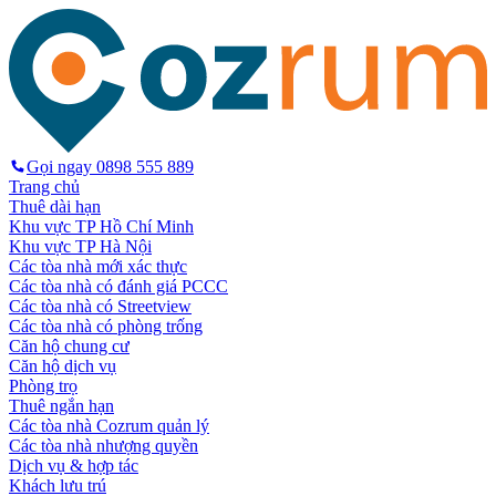
Gọi ngay
0898 555 889
Trang chủ
Thuê dài hạn
Khu vực TP Hồ Chí Minh
Khu vực TP Hà Nội
Các tòa nhà mới xác thực
Các tòa nhà có đánh giá PCCC
Các tòa nhà có Streetview
Các tòa nhà có phòng trống
Căn hộ chung cư
Căn hộ dịch vụ
Phòng trọ
Thuê ngắn hạn
Các tòa nhà Cozrum quản lý
Các tòa nhà nhượng quyền
Dịch vụ & hợp tác
Khách lưu trú