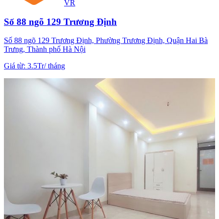
VR
Số 88 ngõ 129 Trương Định
Số 88 ngõ 129 Trương Định, Phường Trương Định, Quận Hai Bà
Trưng, Thành phố Hà Nội
Giá từ
:
3.5Tr
/
tháng