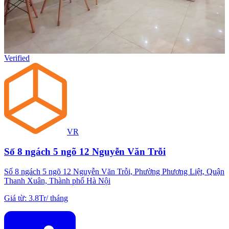
Verified
VR
Số 8 ngách 5 ngõ 12 Nguyễn Văn Trỗi
Số 8 ngách 5 ngõ 12 Nguyễn Văn Trỗi, Phường Phương Liệt, Quận
Thanh Xuân, Thành phố Hà Nội
Giá từ
:
3.8Tr
/
tháng