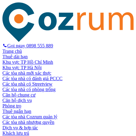
Gọi ngay
0898 555 889
Trang chủ
Thuê dài hạn
Khu vực TP Hồ Chí Minh
Khu vực TP Hà Nội
Các tòa nhà mới xác thực
Các tòa nhà có đánh giá PCCC
Các tòa nhà có Streetview
Các tòa nhà có phòng trống
Căn hộ chung cư
Căn hộ dịch vụ
Phòng trọ
Thuê ngắn hạn
Các tòa nhà Cozrum quản lý
Các tòa nhà nhượng quyền
Dịch vụ & hợp tác
Khách lưu trú