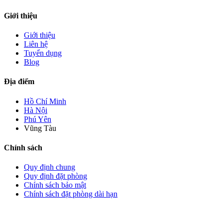
Giới thiệu
Giới thiệu
Liên hệ
Tuyển dụng
Blog
Địa điểm
Hồ Chí Minh
Hà Nội
Phú Yên
Vũng Tàu
Chính sách
Quy định chung
Quy định đặt phòng
Chính sách bảo mật
Chính sách đặt phòng dài hạn