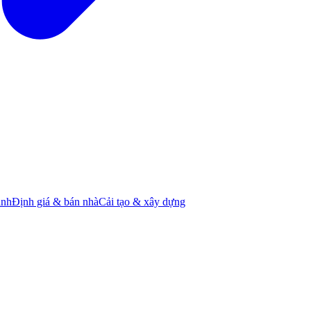
ành
Định giá & bán nhà
Cải tạo & xây dựng