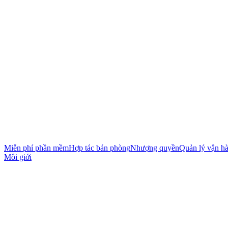
Miễn phí phần mềm
Hợp tác bán phòng
Nhượng quyền
Quản lý vận h
Môi giới