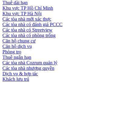
Thuê dài hạn
Khu vực TP Hồ Chí Minh
Khu vực TP Hà Nội
Các tòa nhà mới xác thực
Các tòa nhà có đánh giá PCCC
Các tòa nhà có Streetview
Các tòa nhà có phòng trống
Căn hộ chung cư
Căn hộ dịch vụ
Phòng trọ
Thuê ngắn hạn
Các tòa nhà Cozrum quản lý
Các tòa nhà nhượng quyền
Dịch vụ & hợp tác
Khách lưu trú