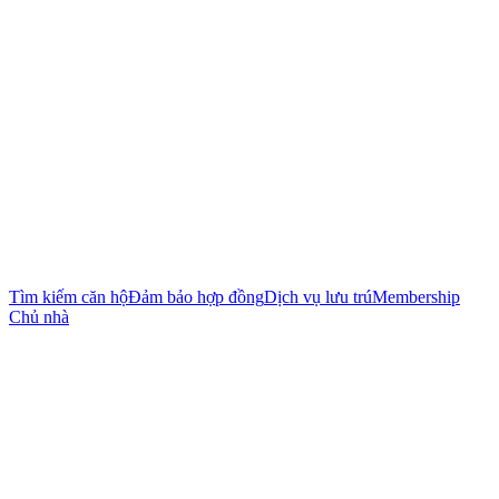
Tìm kiếm căn hộ
Đảm bảo hợp đồng
Dịch vụ lưu trú
Membership
Chủ nhà