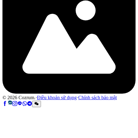
©
2026
Cozrum.
·
Điều khoản sử dụng
·
Chính sách bảo mật