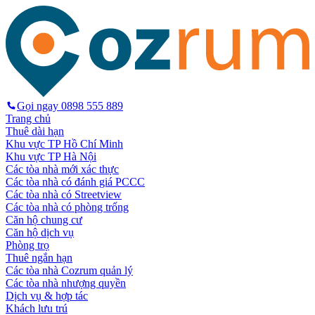
Gọi ngay
0898 555 889
Trang chủ
Thuê dài hạn
Khu vực TP Hồ Chí Minh
Khu vực TP Hà Nội
Các tòa nhà mới xác thực
Các tòa nhà có đánh giá PCCC
Các tòa nhà có Streetview
Các tòa nhà có phòng trống
Căn hộ chung cư
Căn hộ dịch vụ
Phòng trọ
Thuê ngắn hạn
Các tòa nhà Cozrum quản lý
Các tòa nhà nhượng quyền
Dịch vụ & hợp tác
Khách lưu trú