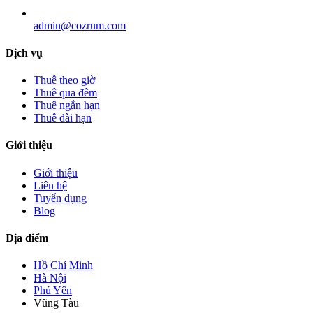
admin@cozrum.com
Dịch vụ
Thuê theo giờ
Thuê qua đêm
Thuê ngắn hạn
Thuê dài hạn
Giới thiệu
Giới thiệu
Liên hệ
Tuyển dụng
Blog
Địa điểm
Hồ Chí Minh
Hà Nội
Phú Yên
Vũng Tàu