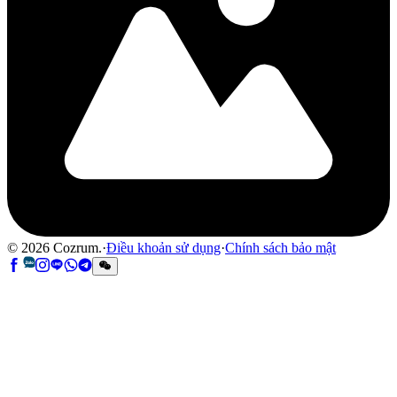
©
2026
Cozrum.
·
Điều khoản sử dụng
·
Chính sách bảo mật