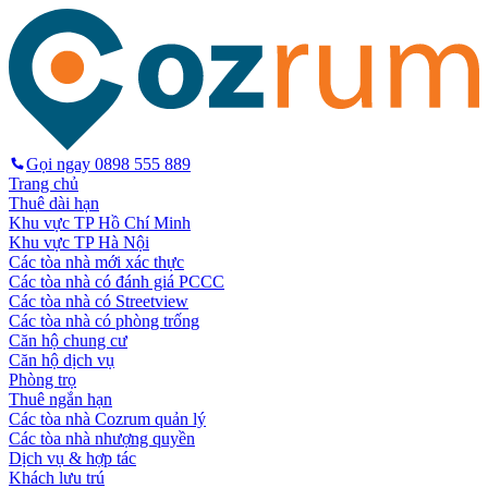
Gọi ngay
0898 555 889
Trang chủ
Thuê dài hạn
Khu vực TP Hồ Chí Minh
Khu vực TP Hà Nội
Các tòa nhà mới xác thực
Các tòa nhà có đánh giá PCCC
Các tòa nhà có Streetview
Các tòa nhà có phòng trống
Căn hộ chung cư
Căn hộ dịch vụ
Phòng trọ
Thuê ngắn hạn
Các tòa nhà Cozrum quản lý
Các tòa nhà nhượng quyền
Dịch vụ & hợp tác
Khách lưu trú