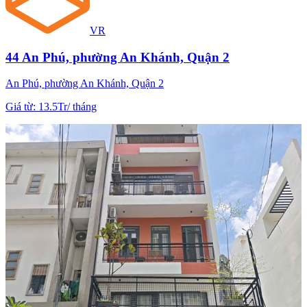
VR
44 An Phú, phường An Khánh, Quận 2
An Phú, phường An Khánh, Quận 2
Giá từ
:
13.5Tr
/
tháng