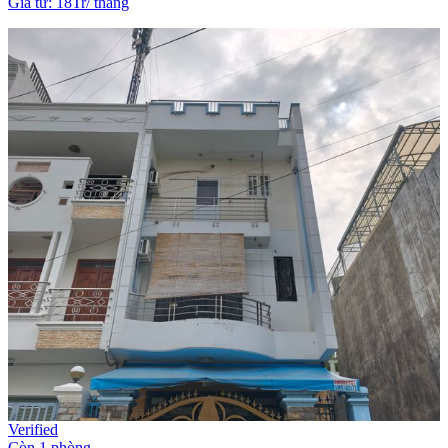
Giá từ
:
18Tr
/
tháng
Verified
Còn 1 phòng