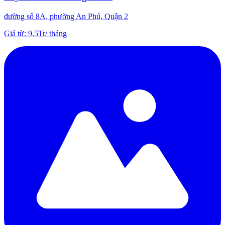
đường số 8A, phường An Phú, Quận 2
Giá từ
:
9.5Tr
/
tháng