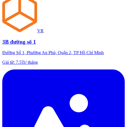
VR
3B đường số 1
Đường Số 1, Phường An Phú, Quận 2, TP Hồ Chí Minh
Giá từ
:
7.5Tr
/
tháng