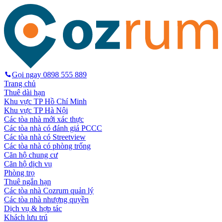
Gọi ngay
0898 555 889
Trang chủ
Thuê dài hạn
Khu vực TP Hồ Chí Minh
Khu vực TP Hà Nội
Các tòa nhà mới xác thực
Các tòa nhà có đánh giá PCCC
Các tòa nhà có Streetview
Các tòa nhà có phòng trống
Căn hộ chung cư
Căn hộ dịch vụ
Phòng trọ
Thuê ngắn hạn
Các tòa nhà Cozrum quản lý
Các tòa nhà nhượng quyền
Dịch vụ & hợp tác
Khách lưu trú