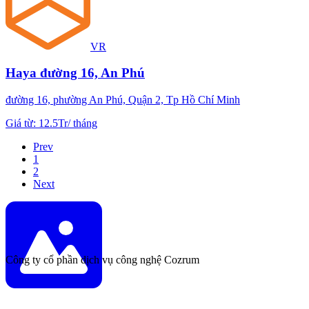
VR
Haya đường 16, An Phú
đường 16, phường An Phú, Quận 2, Tp Hồ Chí Minh
Giá từ
:
12.5Tr
/
tháng
Prev
1
2
Next
Công ty cổ phần dịch vụ công nghệ Cozrum