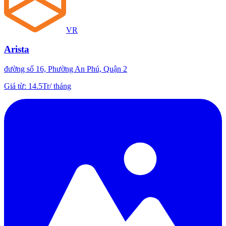
VR
Arista
đường số 16, Phường An Phú, Quận 2
Giá từ
:
14.5Tr
/
tháng