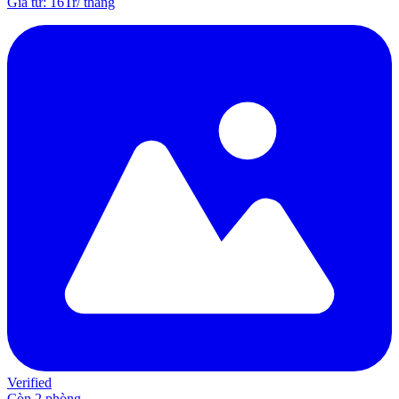
Giá từ
:
16Tr
/
tháng
Verified
Còn 2 phòng