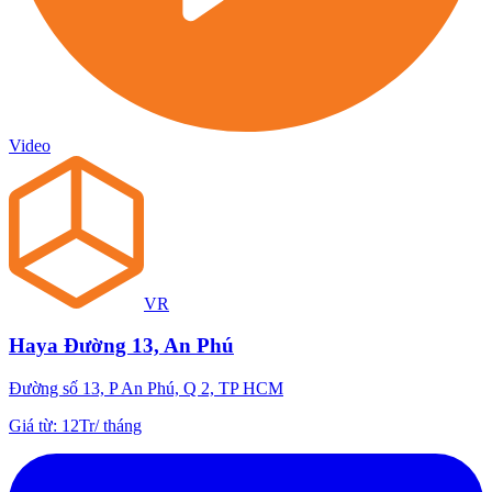
Video
VR
Haya Đường 13, An Phú
Đường số 13, P An Phú, Q 2, TP HCM
Giá từ
:
12Tr
/
tháng