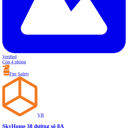
Verified
Còn 4 phòng
Fire Safety
VR
SkyHome 38 đường số 8A