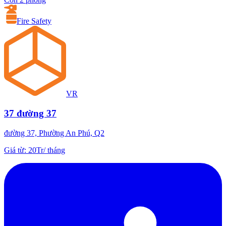
Fire Safety
VR
37 đường 37
đường 37, Phường An Phú, Q2
Giá từ
:
20Tr
/
tháng