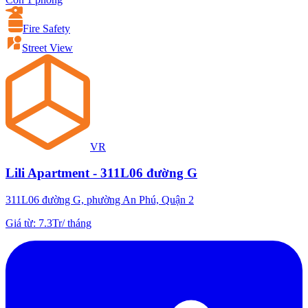
Fire Safety
Street View
VR
Lili Apartment - 311L06 đường G
311L06 đường G, phường An Phú, Quận 2
Giá từ
:
7.3Tr
/
tháng