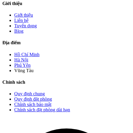
Giới thiệu
Giới thiệu
Liên hệ
Tuyển dụng
Blog
Địa điểm
Hồ Chí Minh
Hà Nội
Phú Yên
Vũng Tàu
Chính sách
Quy định chung
Quy định đặt phòng
Chính sách bảo mật
Chính sách đặt phòng dài hạn