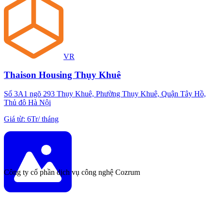
VR
Thaison Housing Thụy Khuê
Số 3A1 ngõ 293 Thụy Khuê, Phường Thụy Khuê, Quận Tây Hồ,
Thủ đô Hà Nội
Giá từ
:
6Tr
/
tháng
Công ty cổ phần dịch vụ công nghệ Cozrum