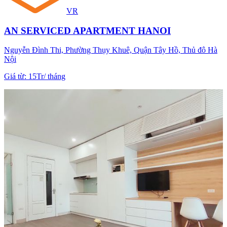
VR
AN SERVICED APARTMENT HANOI
Nguyễn Đình Thi, Phường Thụy Khuê, Quận Tây Hồ, Thủ đô Hà
Nội
Giá từ
:
15Tr
/
tháng