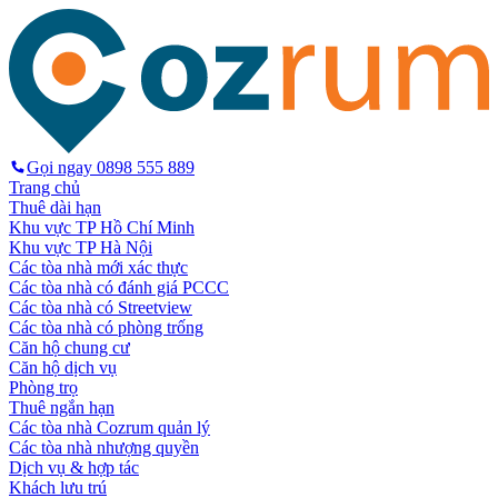
Gọi ngay
0898 555 889
Trang chủ
Thuê dài hạn
Khu vực TP Hồ Chí Minh
Khu vực TP Hà Nội
Các tòa nhà mới xác thực
Các tòa nhà có đánh giá PCCC
Các tòa nhà có Streetview
Các tòa nhà có phòng trống
Căn hộ chung cư
Căn hộ dịch vụ
Phòng trọ
Thuê ngắn hạn
Các tòa nhà Cozrum quản lý
Các tòa nhà nhượng quyền
Dịch vụ & hợp tác
Khách lưu trú