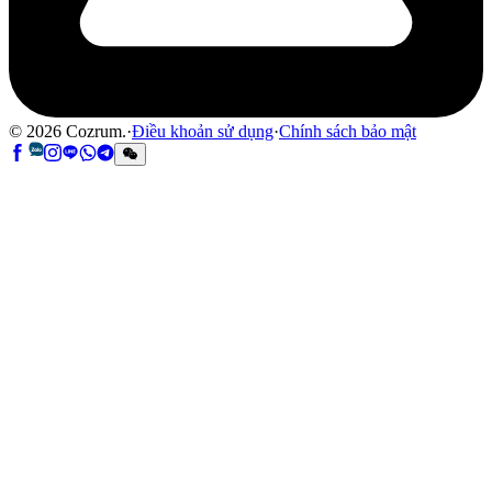
©
2026
Cozrum.
·
Điều khoản sử dụng
·
Chính sách bảo mật