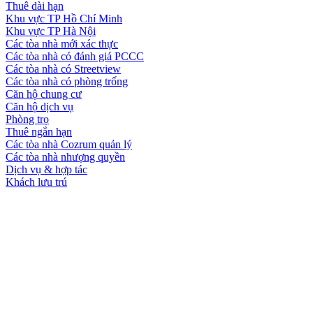
Thuê dài hạn
Khu vực TP Hồ Chí Minh
Khu vực TP Hà Nội
Các tòa nhà mới xác thực
Các tòa nhà có đánh giá PCCC
Các tòa nhà có Streetview
Các tòa nhà có phòng trống
Căn hộ chung cư
Căn hộ dịch vụ
Phòng trọ
Thuê ngắn hạn
Các tòa nhà Cozrum quản lý
Các tòa nhà nhượng quyền
Dịch vụ & hợp tác
Khách lưu trú