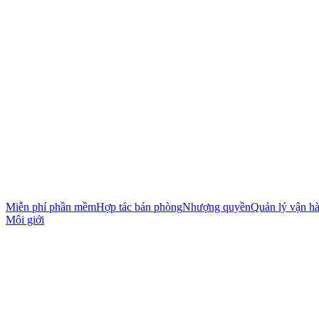
Miễn phí phần mềm
Hợp tác bán phòng
Nhượng quyền
Quản lý vận h
Môi giới