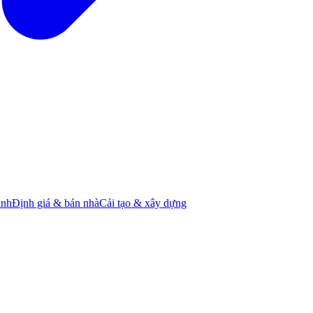
ành
Định giá & bán nhà
Cải tạo & xây dựng