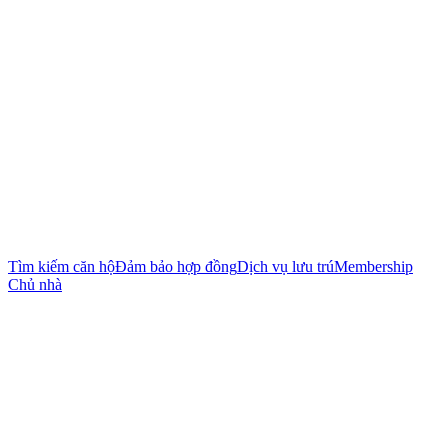
Tìm kiếm căn hộ
Đảm bảo hợp đồng
Dịch vụ lưu trú
Membership
Chủ nhà