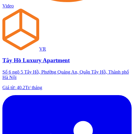
Video
VR
Tây Hồ Luxury Apartment
Số 6 ngõ 5 Tây Hồ, Phường Quảng An, Quận Tây Hồ, Thành phố
Hà Nội
Giá từ
:
40.2Tr
/
tháng