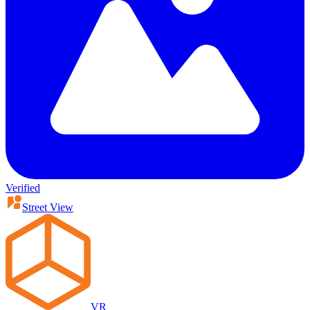
Verified
Street View
VR