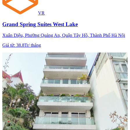
VR
Grand Spring Suites West Lake
Xuân Diệu, Phường Quảng An, Quận Tây Hồ, Thành Phố Hà Nội
Giá từ
:
38.8Tr
/
tháng