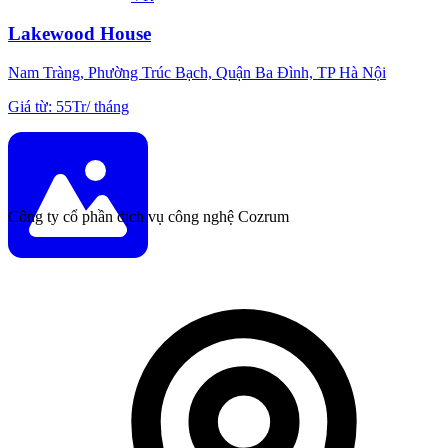
Lakewood House
Nam Tràng, Phường Trúc Bạch, Quận Ba Đình, TP Hà Nội
Giá từ
:
55Tr
/
tháng
Công ty cổ phần dịch vụ công nghệ Cozrum