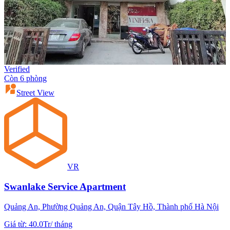
Verified
Còn 6 phòng
Street View
VR
Swanlake Service Apartment
Quảng An, Phường Quảng An, Quận Tây Hồ, Thành phố Hà Nội
Giá từ
:
40.0Tr
/
tháng