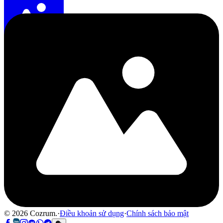
©
2026
Cozrum.
·
Điều khoản sử dụng
·
Chính sách bảo mật