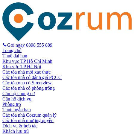
Gọi ngay
0898 555 889
Trang chủ
Thuê dài hạn
Khu vực TP Hồ Chí Minh
Khu vực TP Hà Nội
Các tòa nhà mới xác thực
Các tòa nhà có đánh giá PCCC
Các tòa nhà có Streetview
Các tòa nhà có phòng trống
Căn hộ chung cư
Căn hộ dịch vụ
Phòng trọ
Thuê ngắn hạn
Các tòa nhà Cozrum quản lý
Các tòa nhà nhượng quyền
Dịch vụ & hợp tác
Khách lưu trú