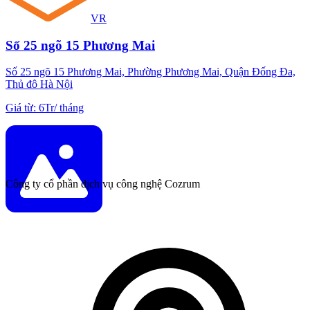
VR
Số 25 ngõ 15 Phương Mai
Số 25 ngõ 15 Phương Mai, Phường Phương Mai, Quận Đống Đa,
Thủ đô Hà Nội
Giá từ
:
6Tr
/
tháng
Công ty cổ phần dịch vụ công nghệ Cozrum