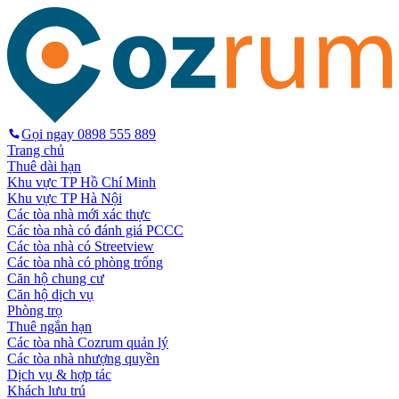
Gọi ngay
0898 555 889
Trang chủ
Thuê dài hạn
Khu vực TP Hồ Chí Minh
Khu vực TP Hà Nội
Các tòa nhà mới xác thực
Các tòa nhà có đánh giá PCCC
Các tòa nhà có Streetview
Các tòa nhà có phòng trống
Căn hộ chung cư
Căn hộ dịch vụ
Phòng trọ
Thuê ngắn hạn
Các tòa nhà Cozrum quản lý
Các tòa nhà nhượng quyền
Dịch vụ & hợp tác
Khách lưu trú