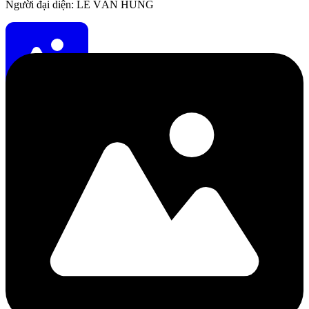
Người đại diện: LÊ VĂN HÙNG