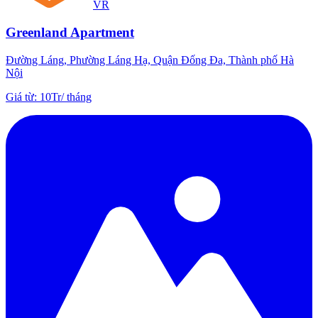
VR
Greenland Apartment
Đường Láng, Phường Láng Hạ, Quận Đống Đa, Thành phố Hà
Nội
Giá từ
:
10Tr
/
tháng