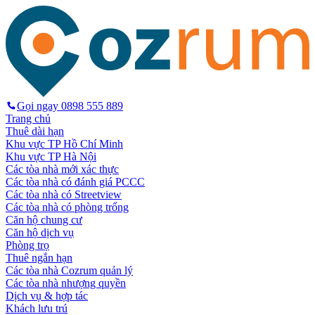
Gọi ngay
0898 555 889
Trang chủ
Thuê dài hạn
Khu vực TP Hồ Chí Minh
Khu vực TP Hà Nội
Các tòa nhà mới xác thực
Các tòa nhà có đánh giá PCCC
Các tòa nhà có Streetview
Các tòa nhà có phòng trống
Căn hộ chung cư
Căn hộ dịch vụ
Phòng trọ
Thuê ngắn hạn
Các tòa nhà Cozrum quản lý
Các tòa nhà nhượng quyền
Dịch vụ & hợp tác
Khách lưu trú