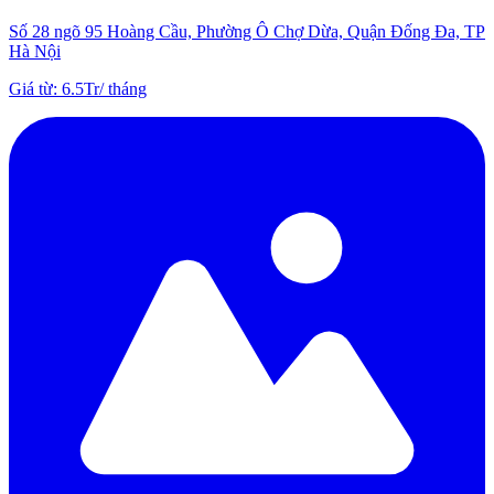
Số 28 ngõ 95 Hoàng Cầu, Phường Ô Chợ Dừa, Quận Đống Đa, TP
Hà Nội
Giá từ
:
6.5Tr
/
tháng