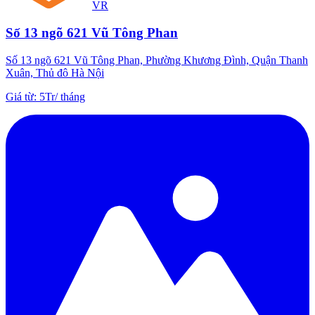
VR
Số 13 ngõ 621 Vũ Tông Phan
Số 13 ngõ 621 Vũ Tông Phan, Phường Khương Đình, Quận Thanh
Xuân, Thủ đô Hà Nội
Giá từ
:
5Tr
/
tháng