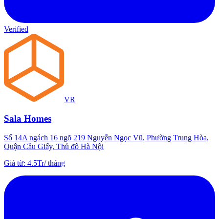
Verified
VR
Sala Homes
Số 14A ngách 16 ngõ 219 Nguyễn Ngọc Vũ, Phường Trung Hòa,
Quận Cầu Giấy, Thủ đô Hà Nội
Giá từ
:
4.5Tr
/
tháng