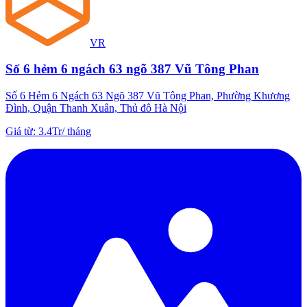
VR
Số 6 hẻm 6 ngách 63 ngõ 387 Vũ Tông Phan
Số 6 Hẻm 6 Ngách 63 Ngõ 387 Vũ Tông Phan, Phường Khương
Đình, Quận Thanh Xuân, Thủ đô Hà Nội
Giá từ
:
3.4Tr
/
tháng