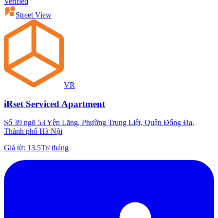
Verified
Street View
VR
iRset Serviced Apartment
Số 39 ngõ 53 Yên Lãng, Phường Trung Liệt, Quận Đống Đa,
Thành phố Hà Nội
Giá từ
:
13.5Tr
/
tháng