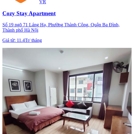
VR
Cozy Stay Apartment
Số 19 ngõ 71 Láng Hạ, Phường Thành Công, Quận Ba Đình,
Thành phố Hà Nội
Giá từ
:
11.4Tr
/
tháng