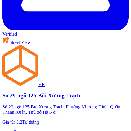
Verified
Street View
VR
Số 29 ngõ 125 Bùi Xương Trạch
Số 29 ngõ 125 Bùi Xương Trạch, Phường Khương Đình, Quận
Thanh Xuân, Thủ đô Hà Nội
Giá từ
:
3.2Tr
/
tháng