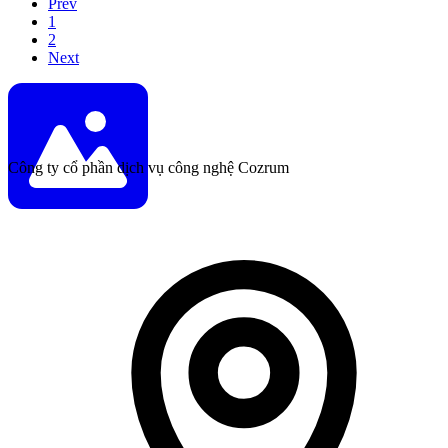
Prev
1
2
Next
Công ty cổ phần dịch vụ công nghệ Cozrum