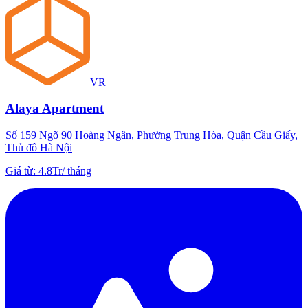
VR
Alaya Apartment
Số 159 Ngõ 90 Hoàng Ngân, Phường Trung Hòa, Quận Cầu Giấy,
Thủ đô Hà Nội
Giá từ
:
4.8Tr
/
tháng