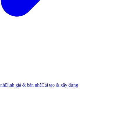
ành
Định giá & bán nhà
Cải tạo & xây dựng