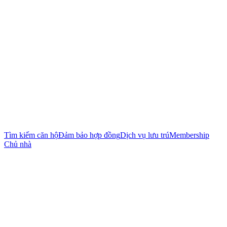
Tìm kiếm căn hộ
Đảm bảo hợp đồng
Dịch vụ lưu trú
Membership
Chủ nhà