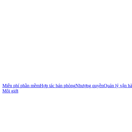
Miễn phí phần mềm
Hợp tác bán phòng
Nhượng quyền
Quản lý vận h
Môi giới