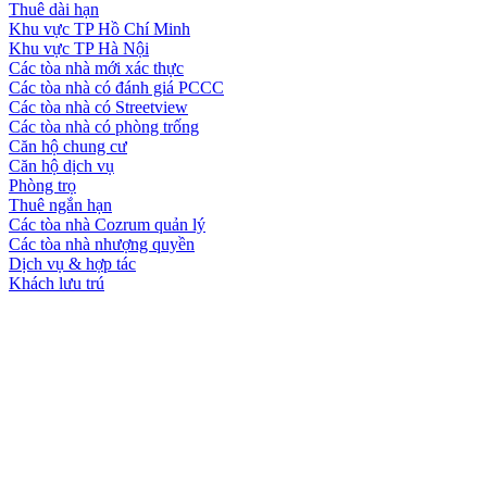
Thuê dài hạn
Khu vực TP Hồ Chí Minh
Khu vực TP Hà Nội
Các tòa nhà mới xác thực
Các tòa nhà có đánh giá PCCC
Các tòa nhà có Streetview
Các tòa nhà có phòng trống
Căn hộ chung cư
Căn hộ dịch vụ
Phòng trọ
Thuê ngắn hạn
Các tòa nhà Cozrum quản lý
Các tòa nhà nhượng quyền
Dịch vụ & hợp tác
Khách lưu trú