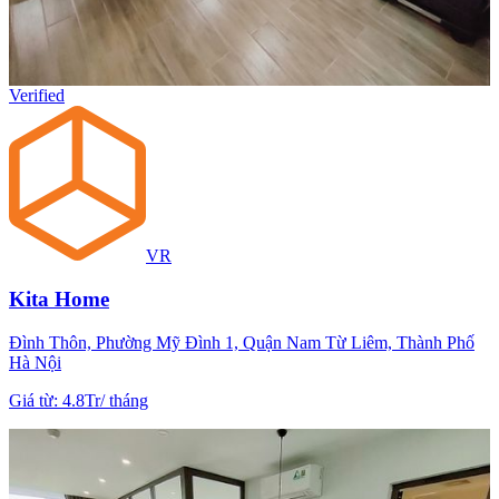
Verified
VR
Kita Home
Đình Thôn, Phường Mỹ Đình 1, Quận Nam Từ Liêm, Thành Phố
Hà Nội
Giá từ
:
4.8Tr
/
tháng