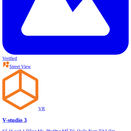
Verified
Street View
VR
V-studio 3