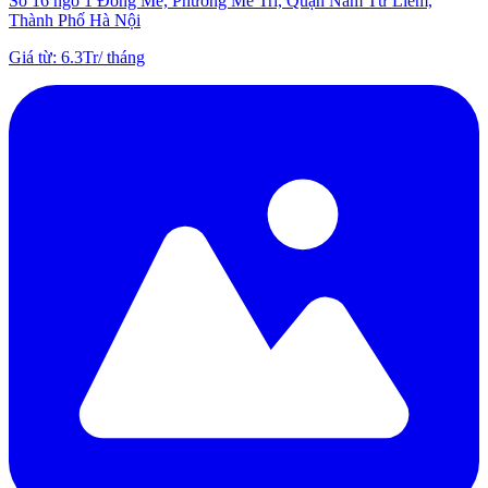
Số 16 ngõ 1 Đồng Me, Phường Mễ Trì, Quận Nam Từ Liêm,
Thành Phố Hà Nội
Giá từ
:
6.3Tr
/
tháng