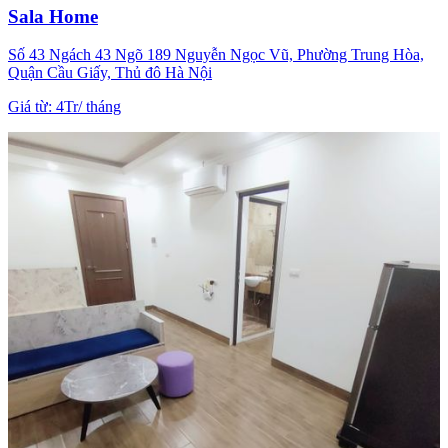
Sala Home
Số 43 Ngách 43 Ngõ 189 Nguyễn Ngọc Vũ, Phường Trung Hòa,
Quận Cầu Giấy, Thủ đô Hà Nội
Giá từ
:
4Tr
/
tháng