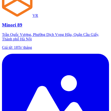
VR
Minori 89
Trần Quốc Vượng, Phường Dịch Vọng Hậu, Quận Cầu Giấy,
Thành phố Hà Nội
Giá từ
:
18Tr
/
tháng