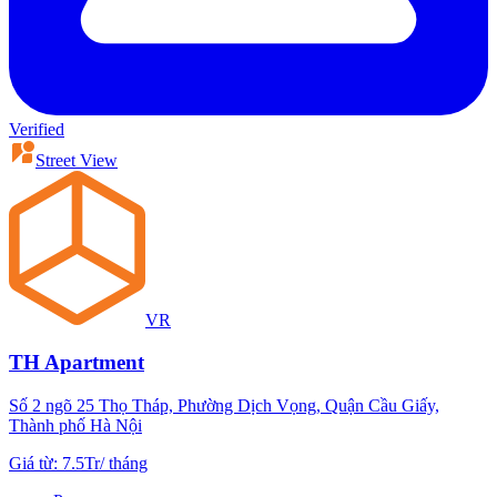
Verified
Street View
VR
TH Apartment
Số 2 ngõ 25 Thọ Tháp, Phường Dịch Vọng, Quận Cầu Giấy,
Thành phố Hà Nội
Giá từ
:
7.5Tr
/
tháng