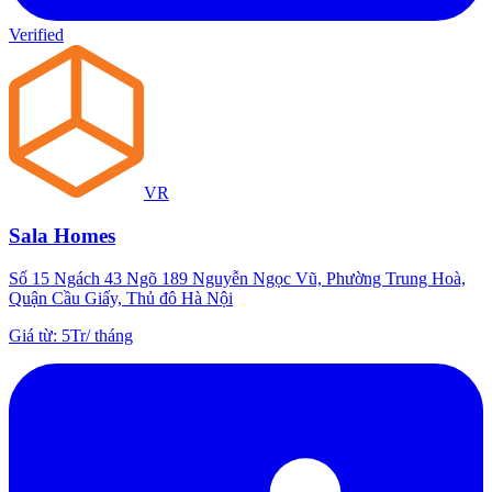
Verified
VR
Sala Homes
Số 15 Ngách 43 Ngõ 189 Nguyễn Ngọc Vũ, Phường Trung Hoà,
Quận Cầu Giấy, Thủ đô Hà Nội
Giá từ
:
5Tr
/
tháng