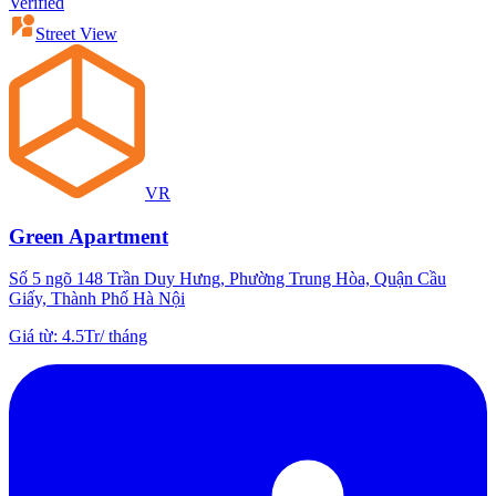
Verified
Street View
VR
Green Apartment
Số 5 ngõ 148 Trần Duy Hưng, Phường Trung Hòa, Quận Cầu
Giấy, Thành Phố Hà Nội
Giá từ
:
4.5Tr
/
tháng