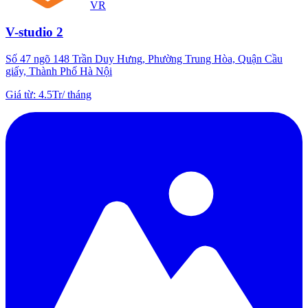
VR
V-studio 2
Số 47 ngõ 148 Trần Duy Hưng, Phường Trung Hòa, Quận Cầu
giấy, Thành Phố Hà Nội
Giá từ
:
4.5Tr
/
tháng