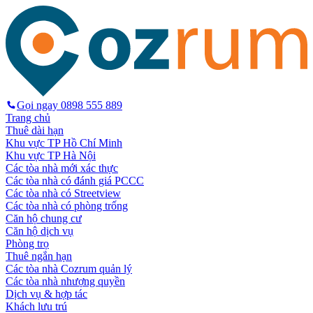
Gọi ngay
0898 555 889
Trang chủ
Thuê dài hạn
Khu vực TP Hồ Chí Minh
Khu vực TP Hà Nội
Các tòa nhà mới xác thực
Các tòa nhà có đánh giá PCCC
Các tòa nhà có Streetview
Các tòa nhà có phòng trống
Căn hộ chung cư
Căn hộ dịch vụ
Phòng trọ
Thuê ngắn hạn
Các tòa nhà Cozrum quản lý
Các tòa nhà nhượng quyền
Dịch vụ & hợp tác
Khách lưu trú