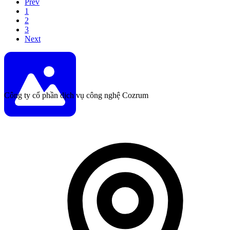
Prev
1
2
3
Next
Công ty cổ phần dịch vụ công nghệ Cozrum