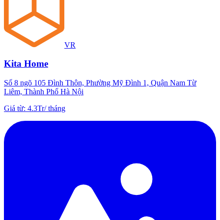
VR
Kita Home
Số 8 ngõ 105 Đình Thôn, Phường Mỹ Đình 1, Quận Nam Từ
Liêm, Thành Phố Hà Nội
Giá từ
:
4.3Tr
/
tháng