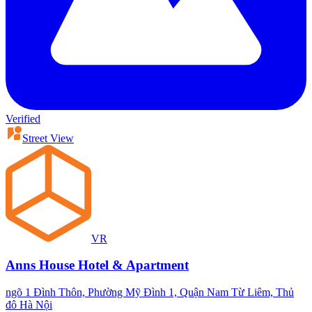
Verified
Street View
VR
Anns House Hotel & Apartment
ngõ 1 Đình Thôn, Phường Mỹ Đình 1, Quận Nam Từ Liêm, Thủ
đô Hà Nội