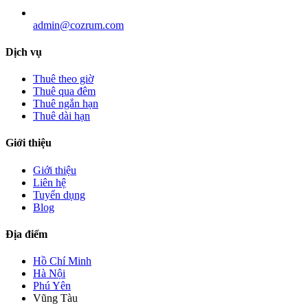
admin@cozrum.com
Dịch vụ
Thuê theo giờ
Thuê qua đêm
Thuê ngắn hạn
Thuê dài hạn
Giới thiệu
Giới thiệu
Liên hệ
Tuyển dụng
Blog
Địa điểm
Hồ Chí Minh
Hà Nội
Phú Yên
Vũng Tàu