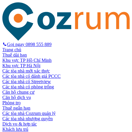
Gọi ngay
0898 555 889
Trang chủ
Thuê dài hạn
Khu vực TP Hồ Chí Minh
Khu vực TP Hà Nội
Các tòa nhà mới xác thực
Các tòa nhà có đánh giá PCCC
Các tòa nhà có Streetview
Các tòa nhà có phòng trống
Căn hộ chung cư
Căn hộ dịch vụ
Phòng trọ
Thuê ngắn hạn
Các tòa nhà Cozrum quản lý
Các tòa nhà nhượng quyền
Dịch vụ & hợp tác
Khách lưu trú