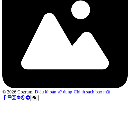
©
2026
Cozrum.
·
Điều khoản sử dụng
·
Chính sách bảo mật