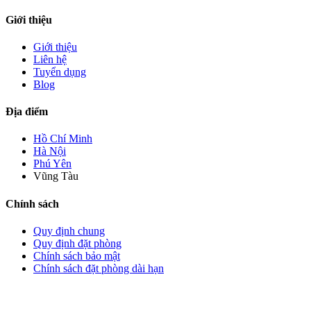
Giới thiệu
Giới thiệu
Liên hệ
Tuyển dụng
Blog
Địa điểm
Hồ Chí Minh
Hà Nội
Phú Yên
Vũng Tàu
Chính sách
Quy định chung
Quy định đặt phòng
Chính sách bảo mật
Chính sách đặt phòng dài hạn