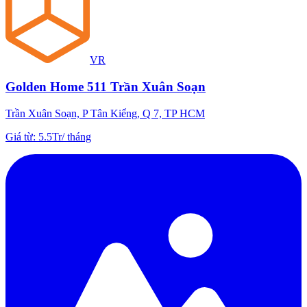
VR
Golden Home 511 Trần Xuân Soạn
Trần Xuân Soạn, P Tân Kiểng, Q 7, TP HCM
Giá từ
:
5.5Tr
/
tháng