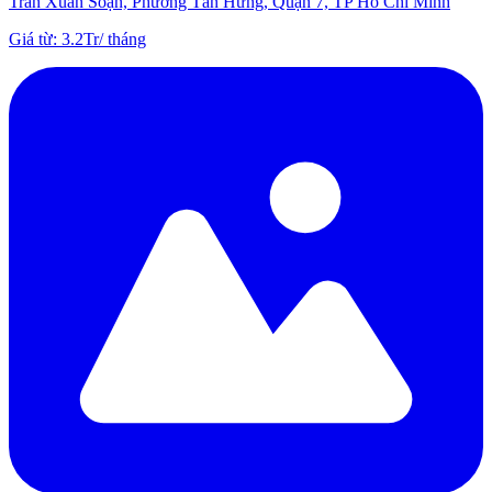
Trần Xuân Soạn, Phường Tân Hưng, Quận 7, TP Hồ Chí Minh
Giá từ
:
3.2Tr
/
tháng