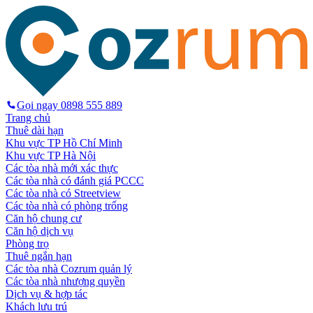
Gọi ngay
0898 555 889
Trang chủ
Thuê dài hạn
Khu vực TP Hồ Chí Minh
Khu vực TP Hà Nội
Các tòa nhà mới xác thực
Các tòa nhà có đánh giá PCCC
Các tòa nhà có Streetview
Các tòa nhà có phòng trống
Căn hộ chung cư
Căn hộ dịch vụ
Phòng trọ
Thuê ngắn hạn
Các tòa nhà Cozrum quản lý
Các tòa nhà nhượng quyền
Dịch vụ & hợp tác
Khách lưu trú