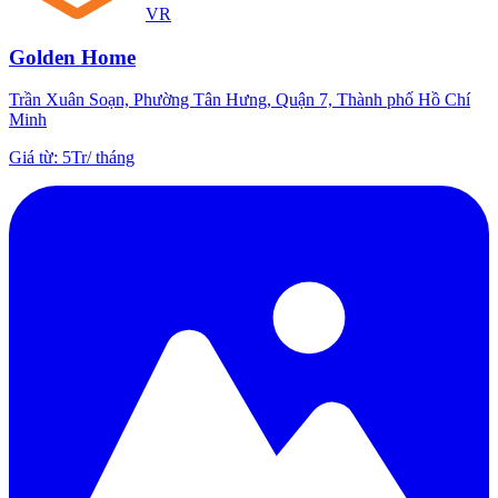
VR
Golden Home
Trần Xuân Soạn, Phường Tân Hưng, Quận 7, Thành phố Hồ Chí
Minh
Giá từ
:
5Tr
/
tháng