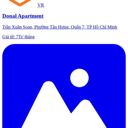
VR
Donal Apartment
Trần Xuân Soạn, Phường Tân Hưng, Quận 7, TP Hồ Chí Minh
Giá từ
:
7Tr
/
tháng