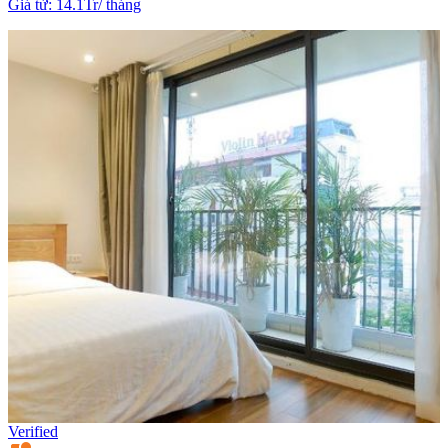
Giá từ
:
14.1Tr
/
tháng
Verified