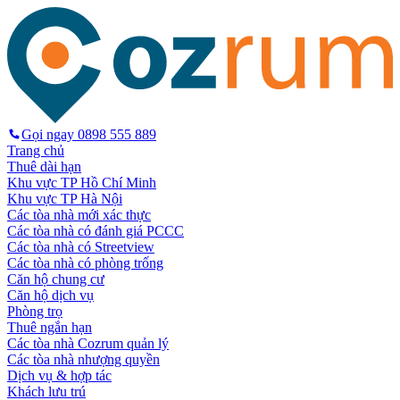
Gọi ngay
0898 555 889
Trang chủ
Thuê dài hạn
Khu vực TP Hồ Chí Minh
Khu vực TP Hà Nội
Các tòa nhà mới xác thực
Các tòa nhà có đánh giá PCCC
Các tòa nhà có Streetview
Các tòa nhà có phòng trống
Căn hộ chung cư
Căn hộ dịch vụ
Phòng trọ
Thuê ngắn hạn
Các tòa nhà Cozrum quản lý
Các tòa nhà nhượng quyền
Dịch vụ & hợp tác
Khách lưu trú