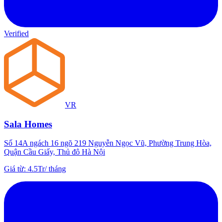
Verified
VR
Sala Homes
Số 14A ngách 16 ngõ 219 Nguyễn Ngọc Vũ, Phường Trung Hòa,
Quận Cầu Giấy, Thủ đô Hà Nội
Giá từ
:
4.5Tr
/
tháng