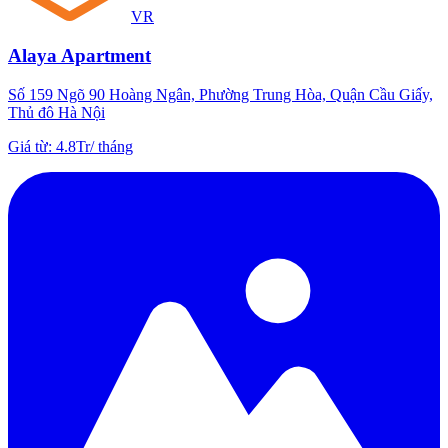
VR
Alaya Apartment
Số 159 Ngõ 90 Hoàng Ngân, Phường Trung Hòa, Quận Cầu Giấy,
Thủ đô Hà Nội
Giá từ
:
4.8Tr
/
tháng