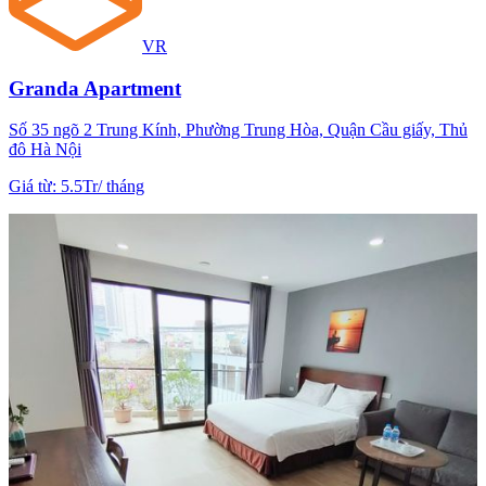
VR
Granda Apartment
Số 35 ngõ 2 Trung Kính, Phường Trung Hòa, Quận Cầu giấy, Thủ
đô Hà Nội
Giá từ
:
5.5Tr
/
tháng