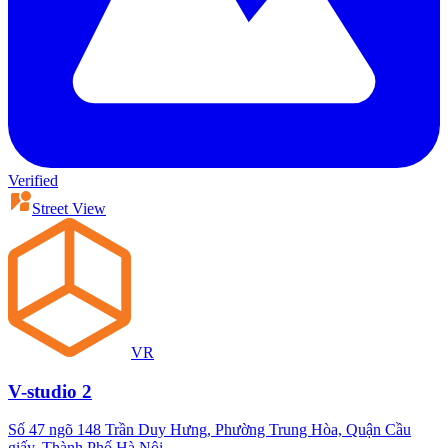
Verified
Street View
VR
V-studio 2
Số 47 ngõ 148 Trần Duy Hưng, Phường Trung Hòa, Quận Cầu
giấy, Thành Phố Hà Nội