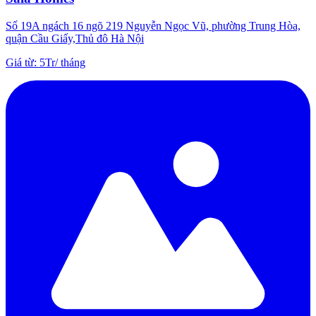
Số 19A ngách 16 ngõ 219 Nguyễn Ngọc Vũ, phường Trung Hòa,
quận Cầu Giấy,Thủ đô Hà Nội
Giá từ
:
5Tr
/
tháng