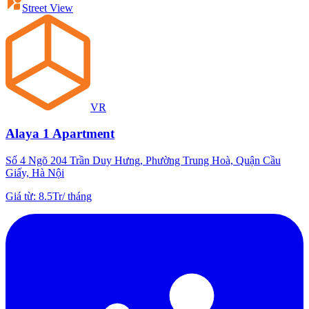
Street View
VR
Alaya 1 Apartment
Số 4 Ngõ 204 Trần Duy Hưng, Phường Trung Hoà, Quận Cầu
Giấy, Hà Nội
Giá từ
:
8.5Tr
/
tháng