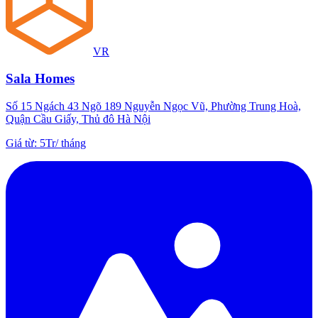
VR
Sala Homes
Số 15 Ngách 43 Ngõ 189 Nguyễn Ngọc Vũ, Phường Trung Hoà,
Quận Cầu Giấy, Thủ đô Hà Nội
Giá từ
:
5Tr
/
tháng