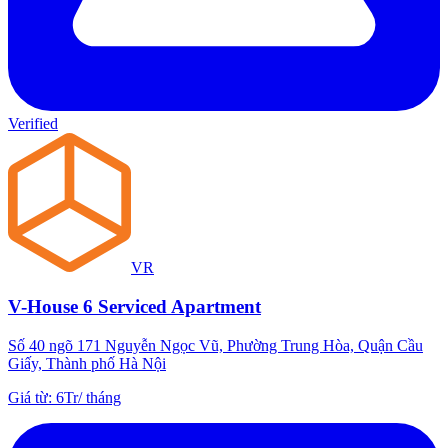
Verified
VR
V-House 6 Serviced Apartment
Số 40 ngõ 171 Nguyễn Ngọc Vũ, Phường Trung Hòa, Quận Cầu
Giấy, Thành phố Hà Nội
Giá từ
:
6Tr
/
tháng