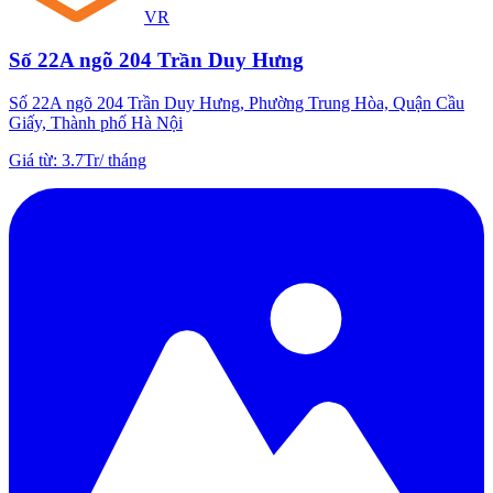
VR
Số 22A ngõ 204 Trần Duy Hưng
Số 22A ngõ 204 Trần Duy Hưng, Phường Trung Hòa, Quận Cầu
Giấy, Thành phố Hà Nội
Giá từ
:
3.7Tr
/
tháng