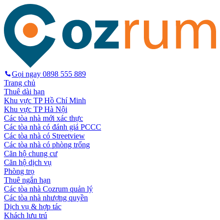
Gọi ngay
0898 555 889
Trang chủ
Thuê dài hạn
Khu vực TP Hồ Chí Minh
Khu vực TP Hà Nội
Các tòa nhà mới xác thực
Các tòa nhà có đánh giá PCCC
Các tòa nhà có Streetview
Các tòa nhà có phòng trống
Căn hộ chung cư
Căn hộ dịch vụ
Phòng trọ
Thuê ngắn hạn
Các tòa nhà Cozrum quản lý
Các tòa nhà nhượng quyền
Dịch vụ & hợp tác
Khách lưu trú