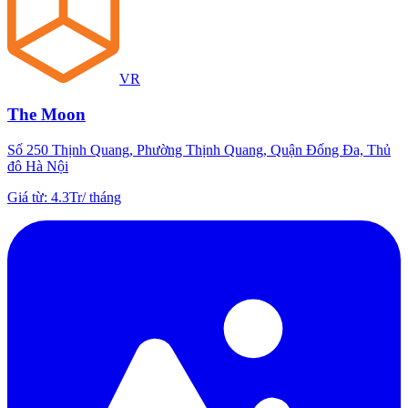
VR
The Moon
Số 250 Thịnh Quang, Phường Thịnh Quang, Quận Đống Đa, Thủ
đô Hà Nội
Giá từ
:
4.3Tr
/
tháng