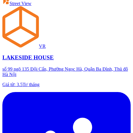
Street View
VR
LAKESIDE HOUSE
số 99 ngõ 135 Đội Cấn, Phường Ngọc Hà, Quận Ba Đình, Thủ đô
Hà Nội
Giá từ
:
3.5Tr
/
tháng