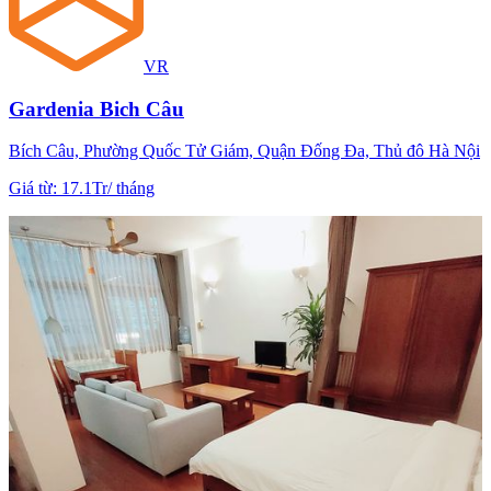
VR
Gardenia Bich Câu
Bích Câu, Phường Quốc Tử Giám, Quận Đống Đa, Thủ đô Hà Nội
Giá từ
:
17.1Tr
/
tháng