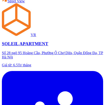
Street View
VR
SOLEIL APARTMENT
Số 28 ngõ 95 Hoàng Cầu, Phường Ô Chợ Dừa, Quận Đống Đa, TP
Hà Nội
Giá từ
:
6.5Tr
/
tháng