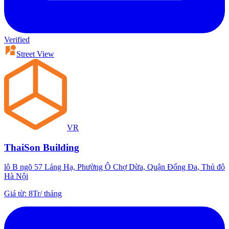
Verified
Street View
VR
ThaiSon Building
lô B ngõ 57 Láng Hạ, Phường Ô Chợ Dừa, Quận Đống Đa, Thủ đô
Hà Nội
Giá từ
:
8Tr
/
tháng