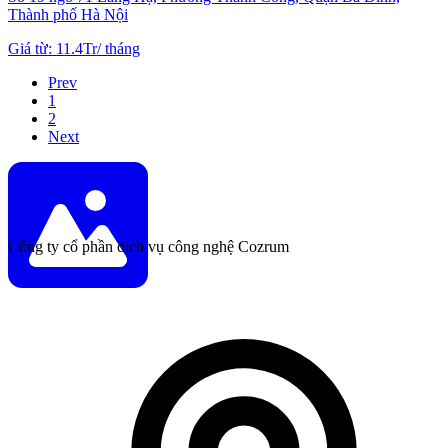
Thành phố Hà Nội
Giá từ
:
11.4Tr
/
tháng
Prev
1
2
Next
Công ty cổ phần dịch vụ công nghệ Cozrum