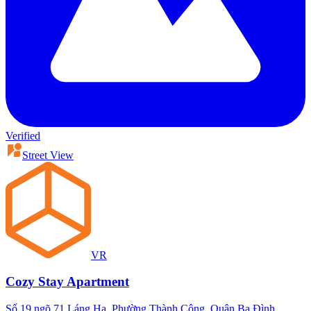
Verified
Street View
VR
Cozy Stay Apartment
Số 19 ngõ 71 Láng Hạ, Phường Thành Công, Quận Ba Đình,