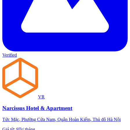
Verified
VR
Narcissus Hotel & Apartment
Tức Mặc, Phường Cửa Nam, Quận Hoàn Kiếm, Thủ đô Hà Nội
Giá từ
:
9Tr
/
tháng