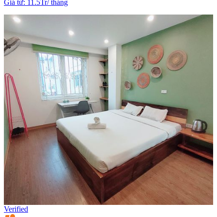
Giá từ
:
11.5Tr
/
tháng
Verified