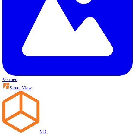
Verified
Street View
VR