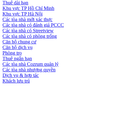
Thuê dài hạn
Khu vực TP Hồ Chí Minh
Khu vực TP Hà Nội
Các tòa nhà mới xác thực
Các tòa nhà có đánh giá PCCC
Các tòa nhà có Streetview
Các tòa nhà có phòng trống
Căn hộ chung cư
Căn hộ dịch vụ
Phòng trọ
Thuê ngắn hạn
Các tòa nhà Cozrum quản lý
Các tòa nhà nhượng quyền
Dịch vụ & hợp tác
Khách lưu trú