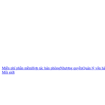
Miễn phí phần mềm
Hợp tác bán phòng
Nhượng quyền
Quản lý vận h
Môi giới