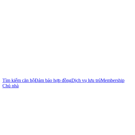
Tìm kiếm căn hộ
Đảm bảo hợp đồng
Dịch vụ lưu trú
Membership
Chủ nhà