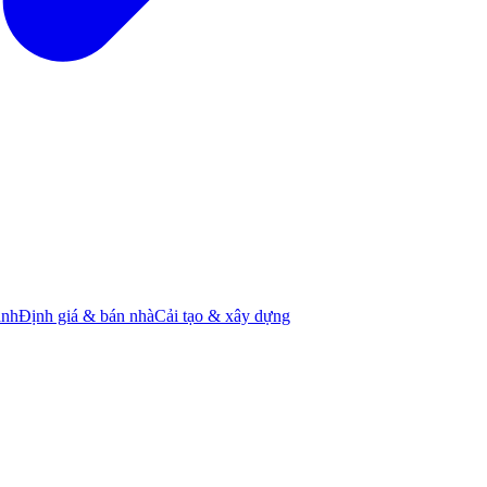
ành
Định giá & bán nhà
Cải tạo & xây dựng