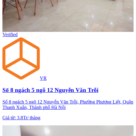
Verified
VR
Số 8 ngách 5 ngõ 12 Nguyễn Văn Trỗi
Số 8 ngách 5 ngõ 12 Nguyễn Văn Trỗi, Phường Phương Liệt, Quận
Thanh Xuân, Thành phố Hà Nội
Giá từ
:
3.8Tr
/
tháng