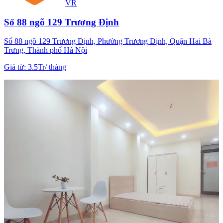
VR
Số 88 ngõ 129 Trương Định
Số 88 ngõ 129 Trương Định, Phường Trương Định, Quận Hai Bà
Trưng, Thành phố Hà Nội
Giá từ
:
3.5Tr
/
tháng