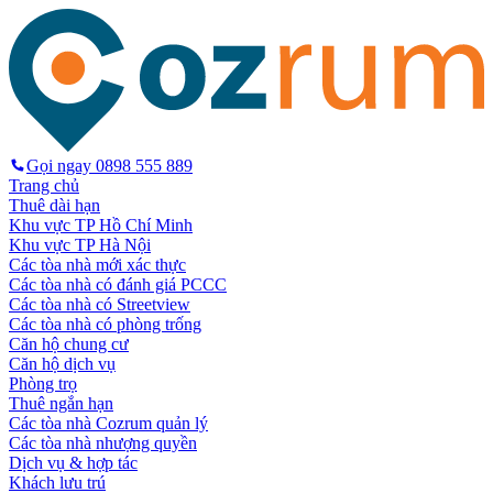
Gọi ngay
0898 555 889
Trang chủ
Thuê dài hạn
Khu vực TP Hồ Chí Minh
Khu vực TP Hà Nội
Các tòa nhà mới xác thực
Các tòa nhà có đánh giá PCCC
Các tòa nhà có Streetview
Các tòa nhà có phòng trống
Căn hộ chung cư
Căn hộ dịch vụ
Phòng trọ
Thuê ngắn hạn
Các tòa nhà Cozrum quản lý
Các tòa nhà nhượng quyền
Dịch vụ & hợp tác
Khách lưu trú