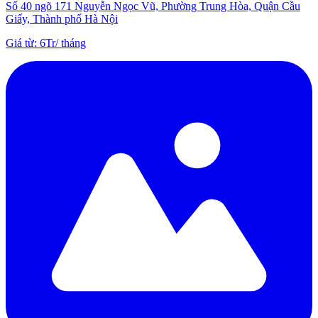
Số 40 ngõ 171 Nguyễn Ngọc Vũ, Phường Trung Hòa, Quận Cầu
Giấy, Thành phố Hà Nội
Giá từ
:
6Tr
/
tháng