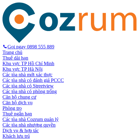
Gọi ngay
0898 555 889
Trang chủ
Thuê dài hạn
Khu vực TP Hồ Chí Minh
Khu vực TP Hà Nội
Các tòa nhà mới xác thực
Các tòa nhà có đánh giá PCCC
Các tòa nhà có Streetview
Các tòa nhà có phòng trống
Căn hộ chung cư
Căn hộ dịch vụ
Phòng trọ
Thuê ngắn hạn
Các tòa nhà Cozrum quản lý
Các tòa nhà nhượng quyền
Dịch vụ & hợp tác
Khách lưu trú