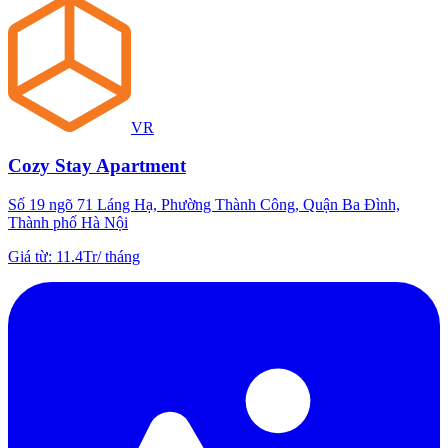
VR
Cozy Stay Apartment
Số 19 ngõ 71 Láng Hạ, Phường Thành Công, Quận Ba Đình,
Thành phố Hà Nội
Giá từ
:
11.4Tr
/
tháng