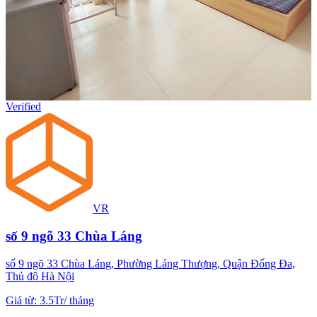
Verified
VR
số 9 ngõ 33 Chùa Láng
số 9 ngõ 33 Chùa Láng, Phường Láng Thượng, Quận Đống Đa,
Thủ đô Hà Nội
Giá từ
:
3.5Tr
/
tháng