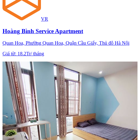
VR
Hoàng Bình Service Apartment
Quan Hoa, Phường Quan Hoa, Quận Cầu Giấy, Thủ đô Hà Nội
Giá từ
:
18.2Tr
/
tháng