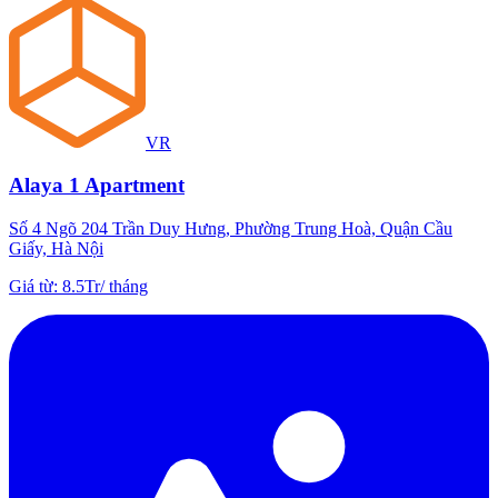
VR
Alaya 1 Apartment
Số 4 Ngõ 204 Trần Duy Hưng, Phường Trung Hoà, Quận Cầu
Giấy, Hà Nội
Giá từ
:
8.5Tr
/
tháng