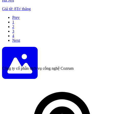
Hà Nội
Giá từ
:
8Tr
/
tháng
Prev
1
2
3
4
Next
Công ty cổ phần dịch vụ công nghệ Cozrum