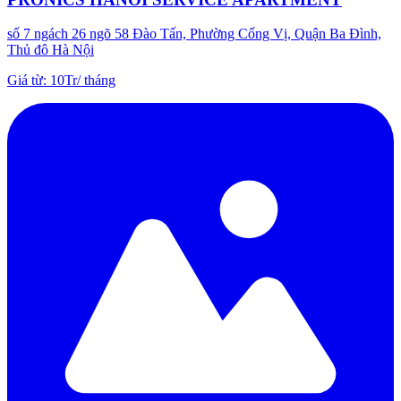
số 7 ngách 26 ngõ 58 Đào Tấn, Phường Cống Vị, Quận Ba Đình,
Thủ đô Hà Nội
Giá từ
:
10Tr
/
tháng