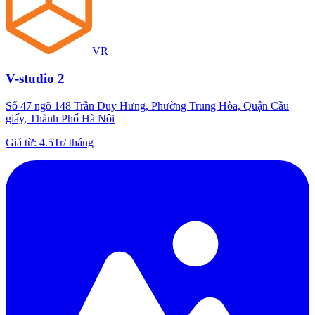
VR
V-studio 2
Số 47 ngõ 148 Trần Duy Hưng, Phường Trung Hòa, Quận Cầu
giấy, Thành Phố Hà Nội
Giá từ
:
4.5Tr
/
tháng