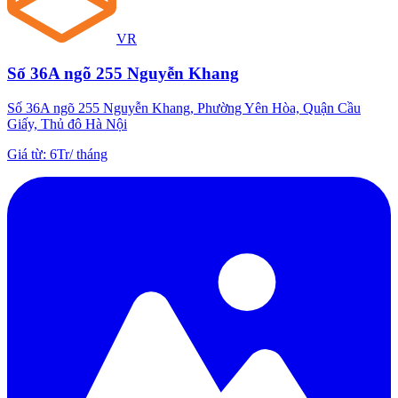
VR
Số 36A ngõ 255 Nguyễn Khang
Số 36A ngõ 255 Nguyễn Khang, Phường Yên Hòa, Quận Cầu
Giấy, Thủ đô Hà Nội
Giá từ
:
6Tr
/
tháng