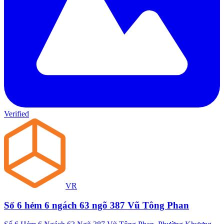
Verified
VR
Số 6 hẻm 6 ngách 63 ngõ 387 Vũ Tông Phan