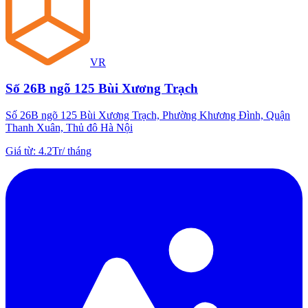
VR
Số 26B ngõ 125 Bùi Xương Trạch
Số 26B ngõ 125 Bùi Xương Trạch, Phường Khương Đình, Quận
Thanh Xuân, Thủ đô Hà Nội
Giá từ
:
4.2Tr
/
tháng