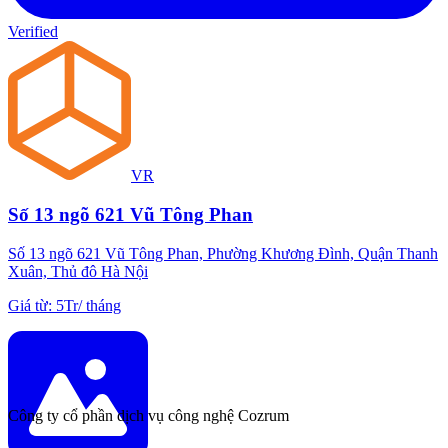
Verified
VR
Số 13 ngõ 621 Vũ Tông Phan
Số 13 ngõ 621 Vũ Tông Phan, Phường Khương Đình, Quận Thanh
Xuân, Thủ đô Hà Nội
Giá từ
:
5Tr
/
tháng
Công ty cổ phần dịch vụ công nghệ Cozrum