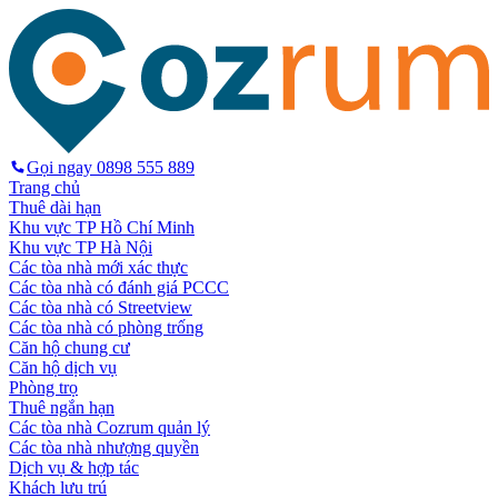
Gọi ngay
0898 555 889
Trang chủ
Thuê dài hạn
Khu vực TP Hồ Chí Minh
Khu vực TP Hà Nội
Các tòa nhà mới xác thực
Các tòa nhà có đánh giá PCCC
Các tòa nhà có Streetview
Các tòa nhà có phòng trống
Căn hộ chung cư
Căn hộ dịch vụ
Phòng trọ
Thuê ngắn hạn
Các tòa nhà Cozrum quản lý
Các tòa nhà nhượng quyền
Dịch vụ & hợp tác
Khách lưu trú