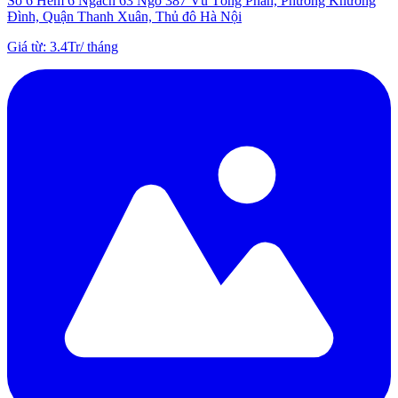
Số 6 Hẻm 6 Ngách 63 Ngõ 387 Vũ Tông Phan, Phường Khương
Đình, Quận Thanh Xuân, Thủ đô Hà Nội
Giá từ
:
3.4Tr
/
tháng