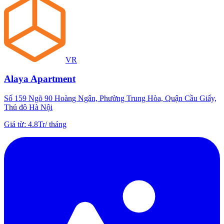
VR
Alaya Apartment
Số 159 Ngõ 90 Hoàng Ngân, Phường Trung Hòa, Quận Cầu Giấy,
Thủ đô Hà Nội
Giá từ
:
4.8Tr
/
tháng