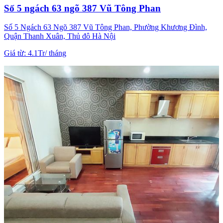
Số 5 ngách 63 ngõ 387 Vũ Tông Phan
Số 5 Ngách 63 Ngõ 387 Vũ Tông Phan, Phường Khương Đình,
Quận Thanh Xuân, Thủ đô Hà Nội
Giá từ
:
4.1Tr
/
tháng