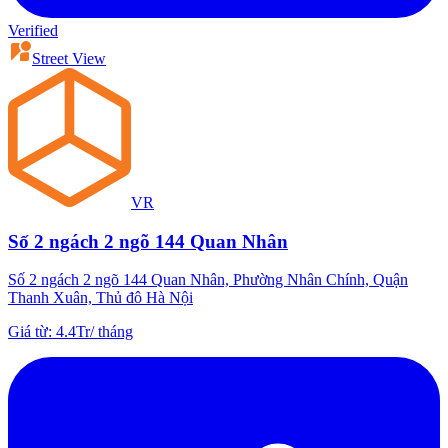
Verified
Street View
VR
Số 2 ngách 2 ngõ 144 Quan Nhân
Số 2 ngách 2 ngõ 144 Quan Nhân, Phường Nhân Chính, Quận
Thanh Xuân, Thủ đô Hà Nội
Giá từ
:
4.4Tr
/
tháng