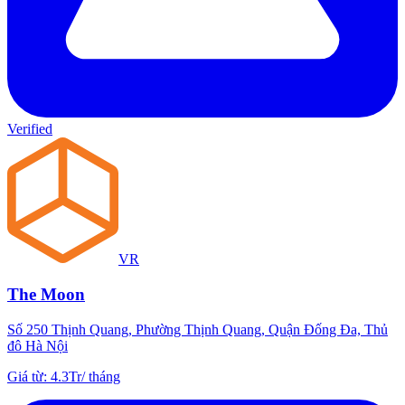
Verified
VR
The Moon
Số 250 Thịnh Quang, Phường Thịnh Quang, Quận Đống Đa, Thủ
đô Hà Nội
Giá từ
:
4.3Tr
/
tháng