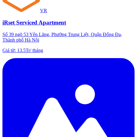
VR
iRset Serviced Apartment
Số 39 ngõ 53 Yên Lãng, Phường Trung Liệt, Quận Đống Đa,
Thành phố Hà Nội
Giá từ
:
13.5Tr
/
tháng