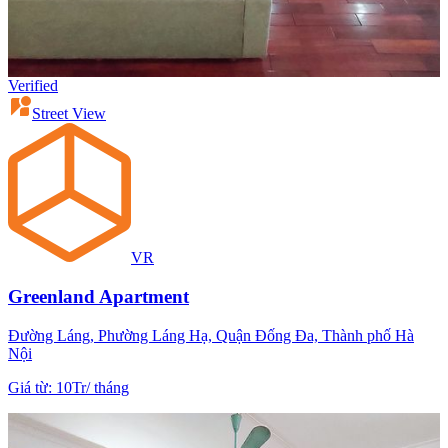
Verified
Street View
VR
Greenland Apartment
Đường Láng, Phường Láng Hạ, Quận Đống Đa, Thành phố Hà
Nội
Giá từ
:
10Tr
/
tháng