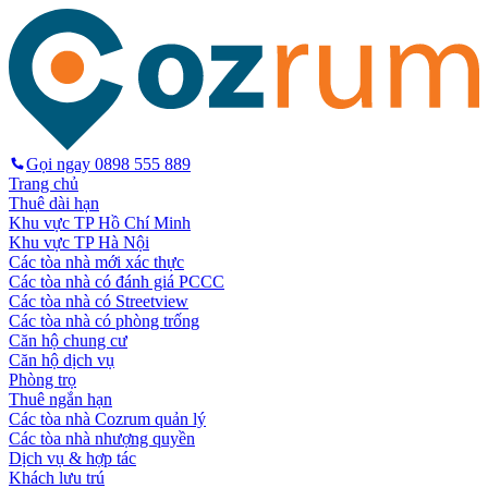
Gọi ngay
0898 555 889
Trang chủ
Thuê dài hạn
Khu vực TP Hồ Chí Minh
Khu vực TP Hà Nội
Các tòa nhà mới xác thực
Các tòa nhà có đánh giá PCCC
Các tòa nhà có Streetview
Các tòa nhà có phòng trống
Căn hộ chung cư
Căn hộ dịch vụ
Phòng trọ
Thuê ngắn hạn
Các tòa nhà Cozrum quản lý
Các tòa nhà nhượng quyền
Dịch vụ & hợp tác
Khách lưu trú