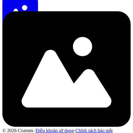
©
2026
Cozrum.
·
Điều khoản sử dụng
·
Chính sách bảo mật