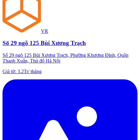
VR
Số 29 ngõ 125 Bùi Xương Trạch
Số 29 ngõ 125 Bùi Xương Trạch, Phường Khương Đình, Quận
Thanh Xuân, Thủ đô Hà Nội
Giá từ
:
3.2Tr
/
tháng