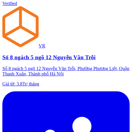
Verified
VR
Số 8 ngách 5 ngõ 12 Nguyễn Văn Trỗi
Số 8 ngách 5 ngõ 12 Nguyễn Văn Trỗi, Phường Phương Liệt, Quận
Thanh Xuân, Thành phố Hà Nội
Giá từ
:
3.8Tr
/
tháng