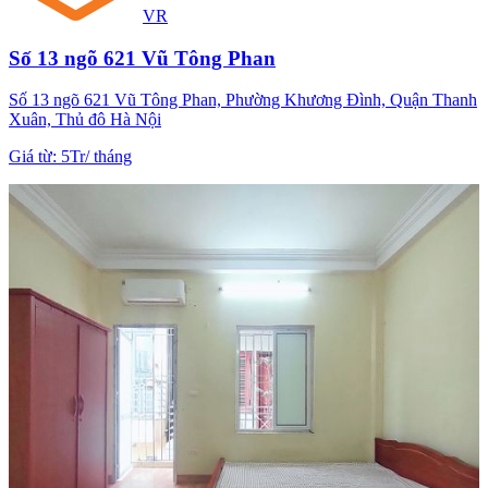
VR
Số 13 ngõ 621 Vũ Tông Phan
Số 13 ngõ 621 Vũ Tông Phan, Phường Khương Đình, Quận Thanh
Xuân, Thủ đô Hà Nội
Giá từ
:
5Tr
/
tháng