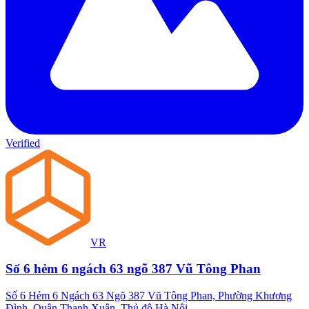
Verified
VR
Số 6 hẻm 6 ngách 63 ngõ 387 Vũ Tông Phan
Số 6 Hẻm 6 Ngách 63 Ngõ 387 Vũ Tông Phan, Phường Khương
Đình, Quận Thanh Xuân, Thủ đô Hà Nội