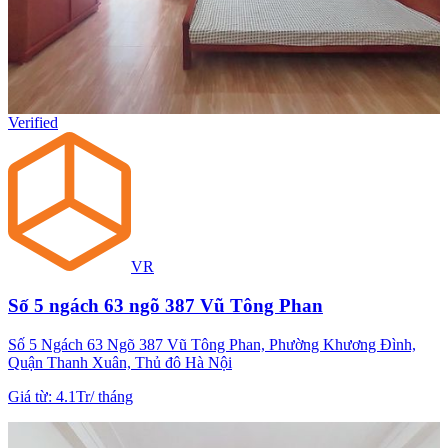
Verified
VR
Số 5 ngách 63 ngõ 387 Vũ Tông Phan
Số 5 Ngách 63 Ngõ 387 Vũ Tông Phan, Phường Khương Đình,
Quận Thanh Xuân, Thủ đô Hà Nội
Giá từ
:
4.1Tr
/
tháng