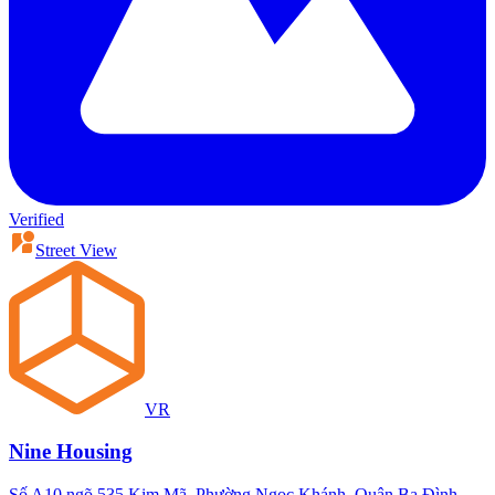
Verified
Street View
VR
Nine Housing
Số A10 ngõ 535 Kim Mã, Phường Ngọc Khánh, Quận Ba Đình,