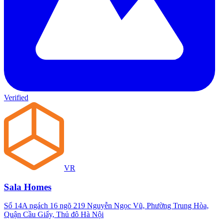
Verified
VR
Sala Homes
Số 14A ngách 16 ngõ 219 Nguyễn Ngọc Vũ, Phường Trung Hòa,
Quận Cầu Giấy, Thủ đô Hà Nội