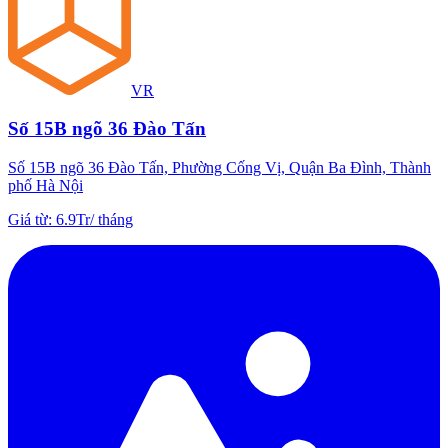
VR
Số 15B ngõ 36 Đào Tấn
Số 15B ngõ 36 Đào Tấn, Phường Cống Vị, Quận Ba Đình, Thành
phố Hà Nội
Giá từ
:
6.9Tr
/
tháng