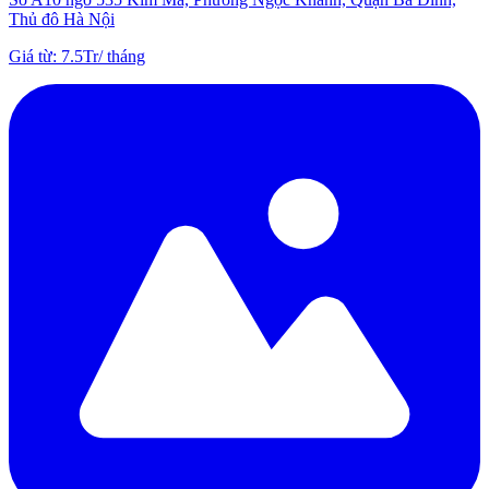
Thủ đô Hà Nội
Giá từ
:
7.5Tr
/
tháng