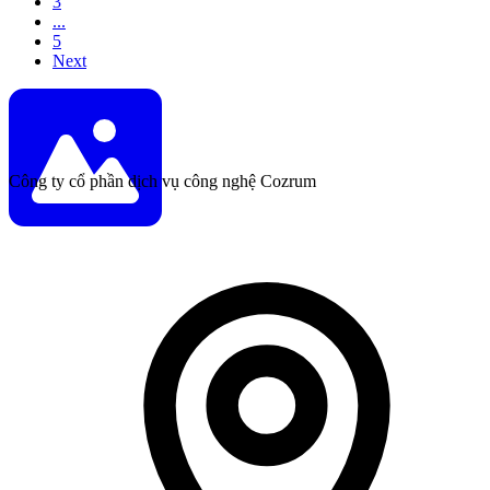
3
...
5
Next
Công ty cổ phần dịch vụ công nghệ Cozrum