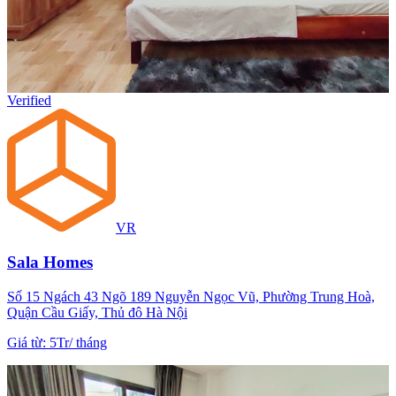
Verified
VR
Sala Homes
Số 15 Ngách 43 Ngõ 189 Nguyễn Ngọc Vũ, Phường Trung Hoà,
Quận Cầu Giấy, Thủ đô Hà Nội
Giá từ
:
5Tr
/
tháng