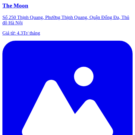
The Moon
Số 250 Thịnh Quang, Phường Thịnh Quang, Quận Đống Đa, Thủ
đô Hà Nội
Giá từ
:
4.3Tr
/
tháng