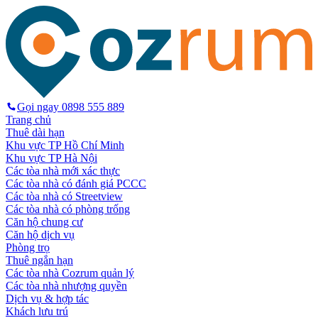
Gọi ngay
0898 555 889
Trang chủ
Thuê dài hạn
Khu vực TP Hồ Chí Minh
Khu vực TP Hà Nội
Các tòa nhà mới xác thực
Các tòa nhà có đánh giá PCCC
Các tòa nhà có Streetview
Các tòa nhà có phòng trống
Căn hộ chung cư
Căn hộ dịch vụ
Phòng trọ
Thuê ngắn hạn
Các tòa nhà Cozrum quản lý
Các tòa nhà nhượng quyền
Dịch vụ & hợp tác
Khách lưu trú