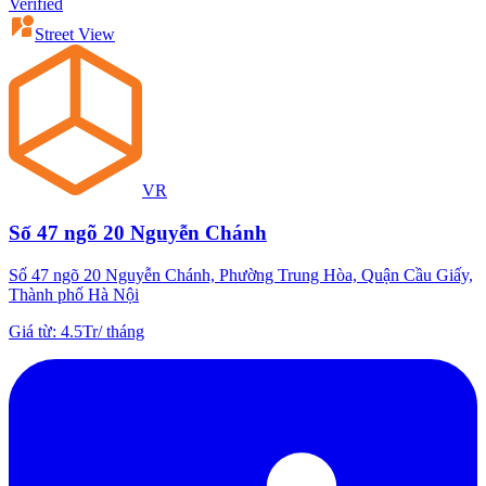
Verified
Street View
VR
Số 47 ngõ 20 Nguyễn Chánh
Số 47 ngõ 20 Nguyễn Chánh, Phường Trung Hòa, Quận Cầu Giấy,
Thành phố Hà Nội
Giá từ
:
4.5Tr
/
tháng