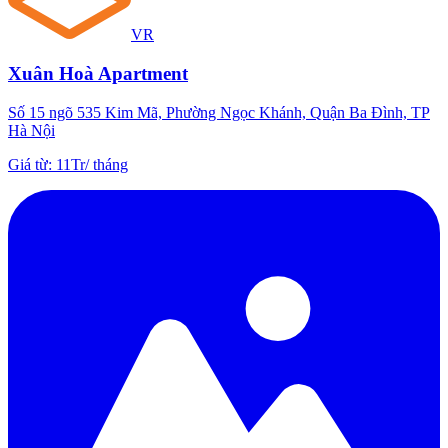
VR
Xuân Hoà Apartment
Số 15 ngõ 535 Kim Mã, Phường Ngọc Khánh, Quận Ba Đình, TP
Hà Nội
Giá từ
:
11Tr
/
tháng