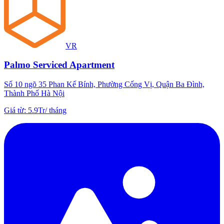
VR
Palmo Serviced Apartment
Số 10 ngõ 35 Phan Kế Bính, Phường Cống Vị, Quận Ba Đình,
Thành Phố Hà Nội
Giá từ
:
5.9Tr
/
tháng