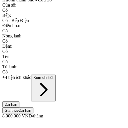
Cửa sổ
:
Có
Bếp
:
Có - Bếp Điện
Điều hòa
:
Có
Nóng lạnh
:
Có
Đệm
:
Có
Tivi
:
Có
Tủ lạnh
:
Có
+4 tiện ích khác
Xem chi tiết
Dài hạn
Giá thuê
Dài hạn
8.000.000
VNĐ
/tháng