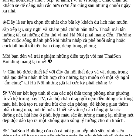
khách sẽ dễ dàng nấu các bữa cơm ấm cúng sau những chuỗi ngày
xa nhà.
☀️Đây là sự lựa chọn tốt nhất cho bất kỳ khách du lịch nào muốn
sắp xếp lại, suy nghĩ và khám phá chính bản thân. Thoải mái tận
hưởng tất cả những điều thú vị mà Hà Nội phải mang đến. Thưởng
thức cuộc sống thành phố khi nhấm nháp cà phê buổi sáng hoặc
cocktail buổi tối trên ban công riêng trong phòng.
Mời bạn đến và trải nghiệm những điều tuyệt vời mà ThaiSon
Building mang lại nhé! 💖
✨ Căn hộ được thiết kế với đầy đủ nội thất đẹp và vật dụng trong
nhà tạo điểm nhấn thích hợp cho những bạn muốn có một kỳ nghỉ
"ấm cúng" tại Hà Nội nhưng giá lại cực kỳ phải chăng ✨
💯 Với sự kết hợp tinh tế của các nội thất trong phòng như giường,
tủ và kệ trưng bày TV, các bộ chăn drap gối nệm đều dùng các tông
màu hài hoà tạo ra sự thu hút cho căn phòng, để không gian thêm
phần trang nhã, tinh tế hơn. Thiết kế với sự cân bằng giữa các
đường nét, hài hòa ở phối hợp màu sắc ấn tượng mang lại những nét
đẹp độc đáo tạo ra một không gian sống lý tưởng cho du khách.
💯 ThaiSon Building còn có cả một gian bếp nhỏ siêu xinh siêu