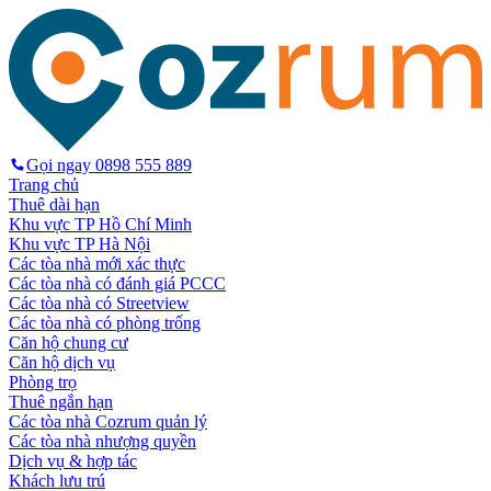
Gọi ngay
0898 555 889
Trang chủ
Thuê dài hạn
Khu vực TP Hồ Chí Minh
Khu vực TP Hà Nội
Các tòa nhà mới xác thực
Các tòa nhà có đánh giá PCCC
Các tòa nhà có Streetview
Các tòa nhà có phòng trống
Căn hộ chung cư
Căn hộ dịch vụ
Phòng trọ
Thuê ngắn hạn
Các tòa nhà Cozrum quản lý
Các tòa nhà nhượng quyền
Dịch vụ & hợp tác
Khách lưu trú