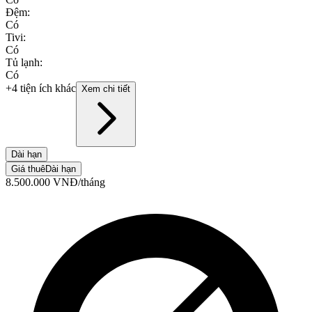
Đệm
:
Có
Tivi
:
Có
Tủ lạnh
:
Có
+4 tiện ích khác
Xem chi tiết
Dài hạn
Giá thuê
Dài hạn
8.500.000
VNĐ
/tháng