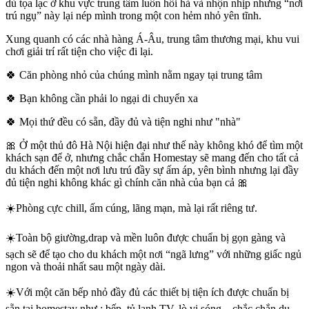
dù tọa lạc ở khu vực trung tâm luôn hối hả và nhộn nhịp nhưng “nơi
trú ngụ” này lại nép mình trong một con hẻm nhỏ yên tĩnh.
Xung quanh có các nhà hàng Á-Âu, trung tâm thương mại, khu vui
chơi giải trí rất tiện cho việc đi lại.
🍀 Căn phòng nhỏ của chúng mình nằm ngay tại trung tâm
🍀 Bạn không cần phải lo ngại di chuyển xa
🍀 Mọi thứ đều có sẵn, đầy đủ và tiện nghi như "nhà"
🎀 Ở một thủ đô Hà Nội hiện đại như thế này không khó để tìm một
khách sạn để ở, nhưng chắc chắn Homestay sẽ mang đến cho tất cả
du khách đến một nơi lưu trú đầy sự ấm áp, yên bình nhưng lại đầy
đủ tiện nghi không khác gì chính căn nhà của bạn cả 🎀
☀️Phòng cực chill, ấm cúng, lãng mạn, mà lại rất riêng tư.
☀️Toàn bộ giường,drap và mền luôn được chuẩn bị gọn gàng và
sạch sẽ để tạo cho du khách một nơi “ngã lưng” với những giấc ngủ
ngon và thoải nhất sau một ngày dài.
☀️Với một căn bếp nhỏ đầy đủ các thiết bị tiện ích được chuẩn bị
sẵn tại homestay như : bếp, tủ lạnh,TV, lò vi sóng,.. chắc chắn du