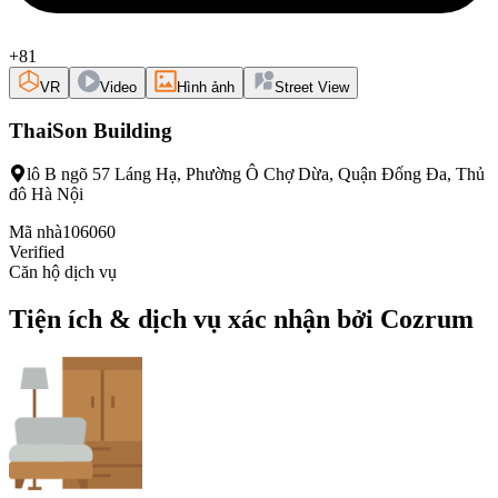
+81
VR
Video
Hình ảnh
Street View
ThaiSon Building
lô B ngõ 57 Láng Hạ, Phường Ô Chợ Dừa, Quận Đống Đa, Thủ
đô Hà Nội
Mã nhà
106060
Verified
Căn hộ dịch vụ
Tiện ích & dịch vụ xác nhận bởi Cozrum