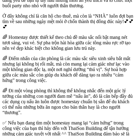
đáng yêu để bạn tự tay nấu những món ăn yêu thích và tổ chức một
buổi party nho nhỏ với người thân thương.
Ở đây không chỉ là căn hộ cho thuê, mà còn là “NHÀ” luôn đợi bạn
tìm về sau những ngày mệt mỏi ở chốn thành thị đông đúc này!💕💕
💕
🌈 Homestay được thiết kế theo chủ đề màu sắc nổi bật mang nét
tươi sáng, vui vẻ. Sự pha trộn hài hòa giữa các tông màu rực rỡ tạo
nên vẻ đẹp khác biệt cho không gian lưu trú này.
🌈 Điểm nhấn của căn phòng là các màu sắc siêu xinh siêu bắt mắt
nhưng lại không bị rối mắt, mà còn mang lại cảm giác như lạc vào
một không gian độc lạ, một nơi nghỉ dưỡng “thú vị”. Sự hoà hợp
giữa các màu sắc còn giúp du khách dễ dàng tạo ra nhiều “cảm
hứng” trong công việc.
🌈 Đi một vòng phòng thì không thể không nhắc đến một góc lý
tưởng của những con người đam mê “nấu ăn”, đó là căn bếp đầy đủ
các dụng cụ nấu ăn luôn được homestay chuẩn bị sẵn để du khách
có thể nấu những bữa ăn ngon cho bản thân hay là cho người
“thương”.
✅ Nếu bạn đang tìm một homestay mang lại “cảm hứng” trong
công việc của bạn thì hãy đến với ThaiSon Building để tận hưởng
những cảm giác tuyệt vời nhất ^^ ThaiSon Building đảm bảo sẽ là