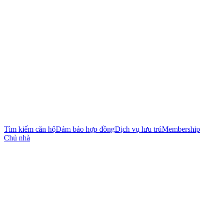
Tìm kiếm căn hộ
Đảm bảo hợp đồng
Dịch vụ lưu trú
Membership
Chủ nhà