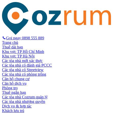
Gọi ngay
0898 555 889
Trang chủ
Thuê dài hạn
Khu vực TP Hồ Chí Minh
Khu vực TP Hà Nội
Các tòa nhà mới xác thực
Các tòa nhà có đánh giá PCCC
Các tòa nhà có Streetview
Các tòa nhà có phòng trống
Căn hộ chung cư
Căn hộ dịch vụ
Phòng trọ
Thuê ngắn hạn
Các tòa nhà Cozrum quản lý
Các tòa nhà nhượng quyền
Dịch vụ & hợp tác
Khách lưu trú