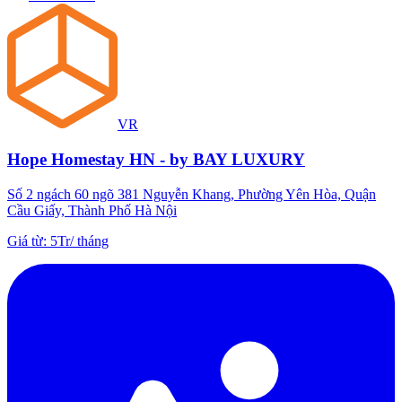
VR
Hope Homestay HN - by BAY LUXURY
Số 2 ngách 60 ngõ 381 Nguyễn Khang, Phường Yên Hòa, Quận
Cầu Giấy, Thành Phố Hà Nội
Giá từ
:
5Tr
/
tháng