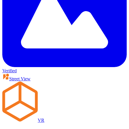
Verified
Street View
VR