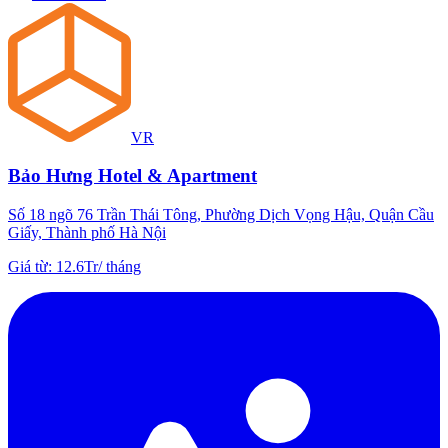
VR
Bảo Hưng Hotel & Apartment
Số 18 ngõ 76 Trần Thái Tông, Phường Dịch Vọng Hậu, Quận Cầu
Giấy, Thành phố Hà Nội
Giá từ
:
12.6Tr
/
tháng