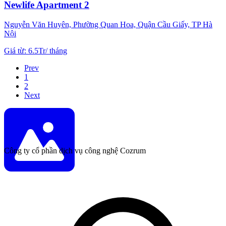
Newlife Apartment 2
Nguyễn Văn Huyên, Phường Quan Hoa, Quận Cầu Giấy, TP Hà
Nội
Giá từ
:
6.5Tr
/
tháng
Prev
1
2
Next
Công ty cổ phần dịch vụ công nghệ Cozrum