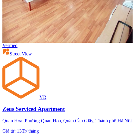
Verified
Street View
VR
Zeus Serviced Apartment
Quan Hoa, Phường Quan Hoa, Quận Cầu Giấy, Thành phố Hà Nội
Giá từ
:
13Tr
/
tháng