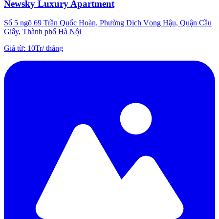
Newsky Luxury Apartment
Số 5 ngõ 69 Trần Quốc Hoàn, Phường Dịch Vọng Hậu, Quận Cầu
Giấy, Thành phố Hà Nội
Giá từ
:
10Tr
/
tháng