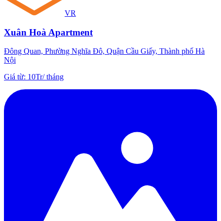
VR
Xuân Hoà Apartment
Đông Quan, Phường Nghĩa Đô, Quận Cầu Giấy, Thành phố Hà
Nội
Giá từ
:
10Tr
/
tháng