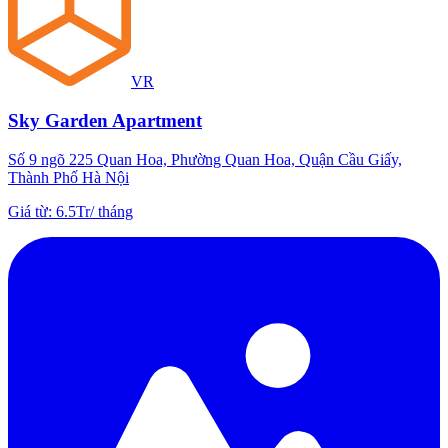
VR
Sky Garden Apartment
Số 9 ngõ 225 Quan Hoa, Phường Quan Hoa, Quận Cầu Giấy,
Thành Phố Hà Nội
Giá từ
:
6.5Tr
/
tháng