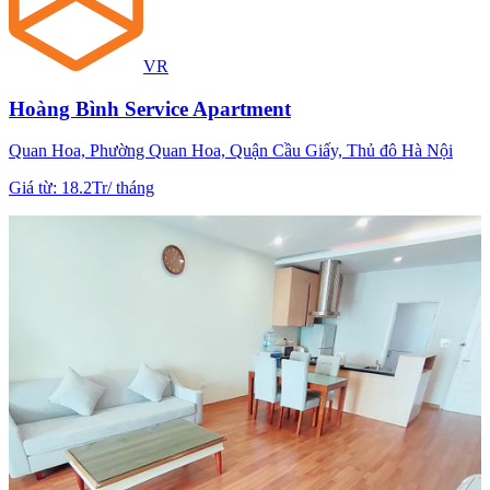
VR
Hoàng Bình Service Apartment
Quan Hoa, Phường Quan Hoa, Quận Cầu Giấy, Thủ đô Hà Nội
Giá từ
:
18.2Tr
/
tháng