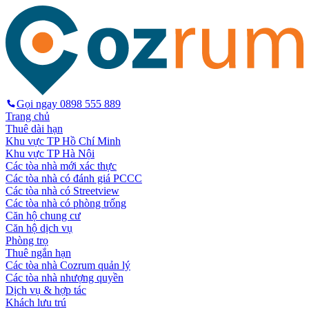
Gọi ngay
0898 555 889
Trang chủ
Thuê dài hạn
Khu vực TP Hồ Chí Minh
Khu vực TP Hà Nội
Các tòa nhà mới xác thực
Các tòa nhà có đánh giá PCCC
Các tòa nhà có Streetview
Các tòa nhà có phòng trống
Căn hộ chung cư
Căn hộ dịch vụ
Phòng trọ
Thuê ngắn hạn
Các tòa nhà Cozrum quản lý
Các tòa nhà nhượng quyền
Dịch vụ & hợp tác
Khách lưu trú