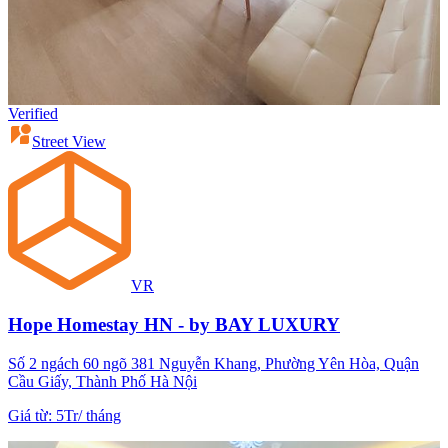
Verified
Street View
VR
Hope Homestay HN - by BAY LUXURY
Số 2 ngách 60 ngõ 381 Nguyễn Khang, Phường Yên Hòa, Quận
Cầu Giấy, Thành Phố Hà Nội
Giá từ
:
5Tr
/
tháng