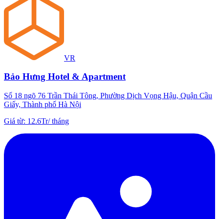
VR
Bảo Hưng Hotel & Apartment
Số 18 ngõ 76 Trần Thái Tông, Phường Dịch Vọng Hậu, Quận Cầu
Giấy, Thành phố Hà Nội
Giá từ
:
12.6Tr
/
tháng