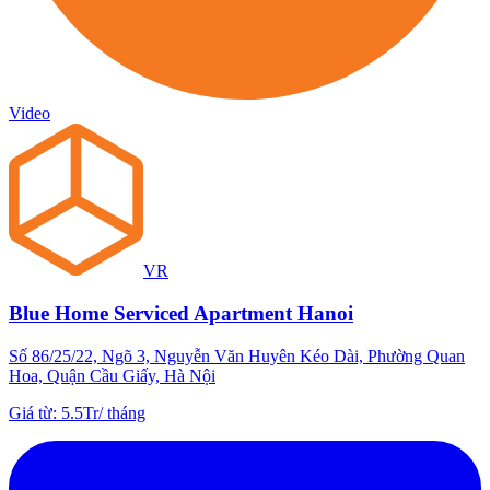
Video
VR
Blue Home Serviced Apartment Hanoi
Số 86/25/22, Ngõ 3, Nguyễn Văn Huyên Kéo Dài, Phường Quan
Hoa, Quận Cầu Giấy, Hà Nội
Giá từ
:
5.5Tr
/
tháng