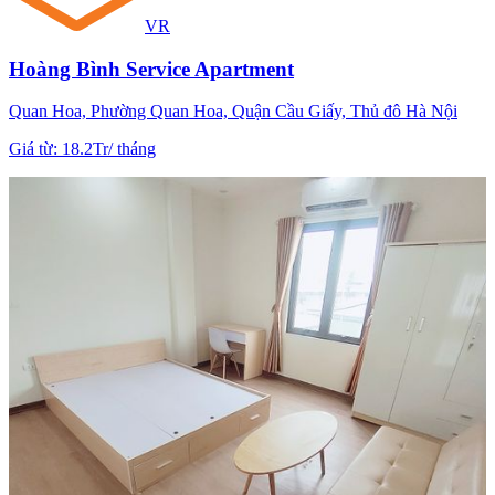
VR
Hoàng Bình Service Apartment
Quan Hoa, Phường Quan Hoa, Quận Cầu Giấy, Thủ đô Hà Nội
Giá từ
:
18.2Tr
/
tháng