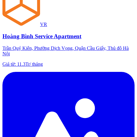
VR
Hoàng Bình Service Apartment
Trần Quý Kiên, Phường Dịch Vọng, Quận Cầu Giấy, Thủ đô Hà
Nội
Giá từ
:
11.3Tr
/
tháng