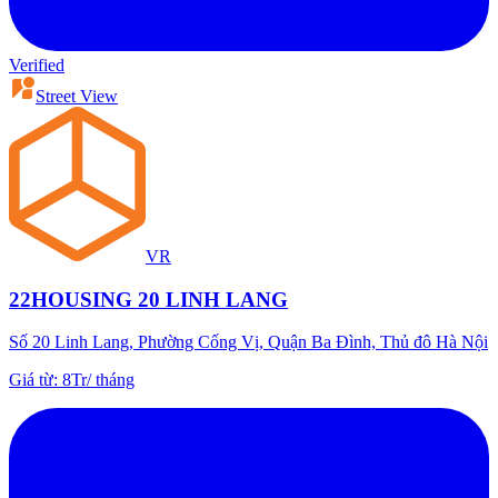
Verified
Street View
VR
22HOUSING 20 LINH LANG
Số 20 Linh Lang, Phường Cống Vị, Quận Ba Đình, Thủ đô Hà Nội
Giá từ
:
8Tr
/
tháng