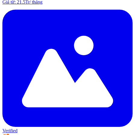
Giá từ
:
21.5Tr
/
tháng
Verified