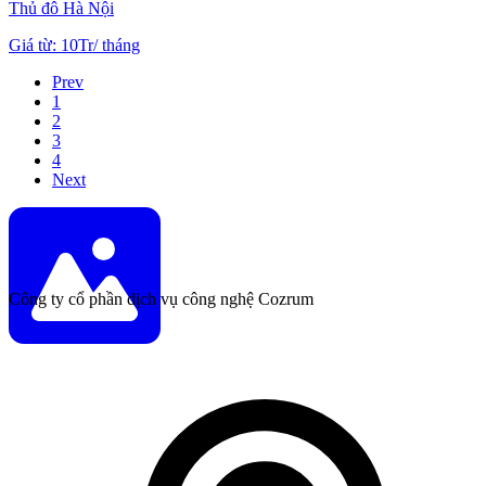
Thủ đô Hà Nội
Giá từ
:
10Tr
/
tháng
Prev
1
2
3
4
Next
Công ty cổ phần dịch vụ công nghệ Cozrum