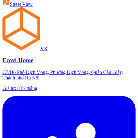
Street View
VR
Ecovi Home
C7/D6 Phố Dịch Vọng, Phường Dịch Vọng, Quận Cầu Giấy,
Thành phố Hà Nội
Giá từ
:
8Tr
/
tháng