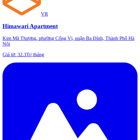
VR
Himawari Apartment
Kim Mã Thượng, phường Cống Vị, quận Ba Đình, Thành Phố Hà
Nội
Giá từ
:
32.3Tr
/
tháng