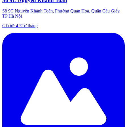
Số 9C Nguyễn Khánh Toàn
Số 9C Nguyễn Khánh Toàn, Phường Quan Hoa, Quận Cầu Giấy,
TP Hà Nội
Giá từ
:
4.5Tr
/
tháng