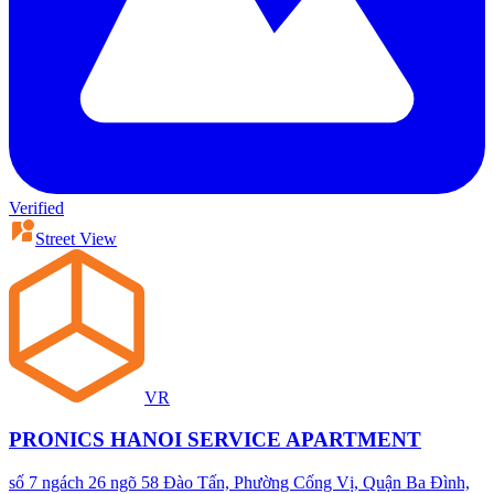
Verified
Street View
VR
PRONICS HANOI SERVICE APARTMENT
số 7 ngách 26 ngõ 58 Đào Tấn, Phường Cống Vị, Quận Ba Đình,