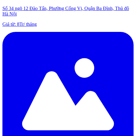
Số 34 ngõ 12 Đào Tấn, Phường Cống Vị, Quận Ba Đình, Thủ đô
Hà Nội
Giá từ
:
8Tr
/
tháng