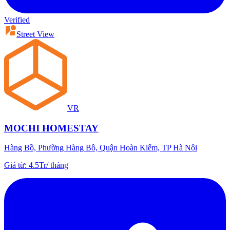
Verified
Street View
VR
MOCHI HOMESTAY
Hàng Bồ, Phường Hàng Bồ, Quận Hoàn Kiếm, TP Hà Nội
Giá từ
:
4.5Tr
/
tháng