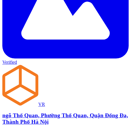
Verified
VR
ngõ Thổ Quan, Phường Thổ Quan, Quận Đống Đa,
Thành Phố Hà Nội