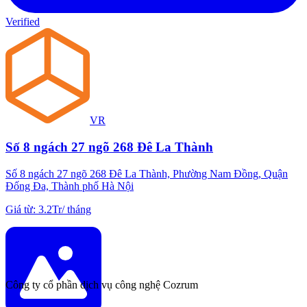
Verified
VR
Số 8 ngách 27 ngõ 268 Đê La Thành
Số 8 ngách 27 ngõ 268 Đê La Thành, Phường Nam Đồng, Quận
Đống Đa, Thành phố Hà Nội
Giá từ
:
3.2Tr
/
tháng
Công ty cổ phần dịch vụ công nghệ Cozrum