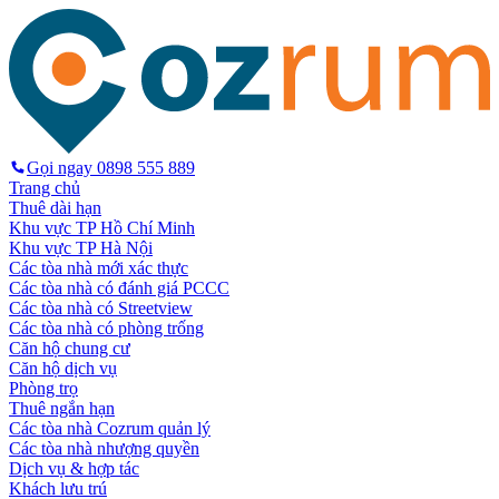
Gọi ngay
0898 555 889
Trang chủ
Thuê dài hạn
Khu vực TP Hồ Chí Minh
Khu vực TP Hà Nội
Các tòa nhà mới xác thực
Các tòa nhà có đánh giá PCCC
Các tòa nhà có Streetview
Các tòa nhà có phòng trống
Căn hộ chung cư
Căn hộ dịch vụ
Phòng trọ
Thuê ngắn hạn
Các tòa nhà Cozrum quản lý
Các tòa nhà nhượng quyền
Dịch vụ & hợp tác
Khách lưu trú