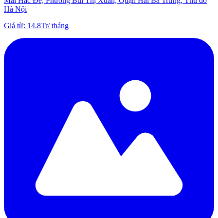
Mai Hắc Đế, Phường Bùi Thị Xuân, Quận Hai Bà Trưng, Thủ đô
Hà Nội
Giá từ
:
14.8Tr
/
tháng