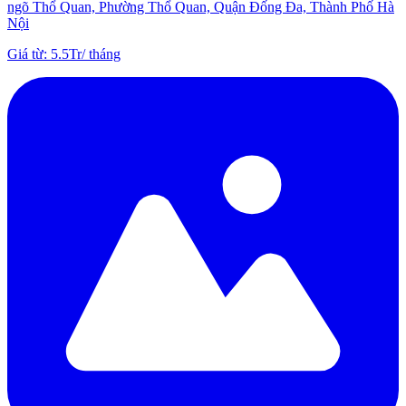
ngõ Thổ Quan, Phường Thổ Quan, Quận Đống Đa, Thành Phố Hà
Nội
Giá từ
:
5.5Tr
/
tháng