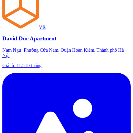
VR
David Duc Apartment
Nam Ngư, Phường Cửa Nam, Quận Hoàn Kiếm, Thành phố Hà
Nội
Giá từ
:
11.5Tr
/
tháng