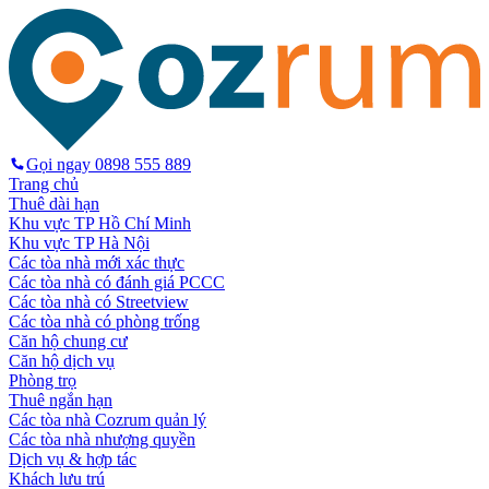
Gọi ngay
0898 555 889
Trang chủ
Thuê dài hạn
Khu vực TP Hồ Chí Minh
Khu vực TP Hà Nội
Các tòa nhà mới xác thực
Các tòa nhà có đánh giá PCCC
Các tòa nhà có Streetview
Các tòa nhà có phòng trống
Căn hộ chung cư
Căn hộ dịch vụ
Phòng trọ
Thuê ngắn hạn
Các tòa nhà Cozrum quản lý
Các tòa nhà nhượng quyền
Dịch vụ & hợp tác
Khách lưu trú