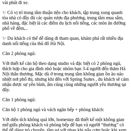
vài phút đi xe.
✨ Có vị trí trung tâm thuận tiện cho khách, tập trung xung quanh
tòa nhà có đầy đủ các quán rượu địa phương, trung tâm mua sắm,
nhà hàng, đặc biệt là các điểm du lịch nổi tiếng, các món ăn đường
phố về đêm,..
✨ Du khách có thể dễ dàng đi tham quan, khám phá rất nhiều địa
danh nổi tiếng của thủ đô Hà Nội.
Căn 2 phòng ngủ:
Với thiết kế căn hộ theo dạng studio và đặc biệt có 2 phòng ngủ,
thích hợp cho gia đình nhỏ hoặc nhóm bạn 3-4 người đến thăm Hà
Nội thân thương. Mặc dù ở trong trung tâm không gian ồn ào náo
nhiệt nơi phố thị, nhưng khi đến với Spring Suites , du khách sẽ cảm
nhận được sự yên bình, ấm cúng cùng những người yêu thương tại
đây.
Căn 1 phòng ngủ:
Căn hộ 1 phòng ngủ và vách ngăn bếp + phòng khách:
Với diện tích không quá lớn, homestay đã thiết kế một không gian
mở giữa phòng khách và phòng bếp để bạn và người “thương” có
thể dễ dàng trò chuyện, tâm sự với nhau khi nấu cơm hoặc khi xem