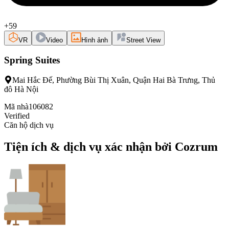
+59
VR
Video
Hình ảnh
Street View
Spring Suites
Mai Hắc Đế, Phường Bùi Thị Xuân, Quận Hai Bà Trưng, Thủ
đô Hà Nội
Mã nhà
106082
Verified
Căn hộ dịch vụ
Tiện ích & dịch vụ xác nhận bởi Cozrum