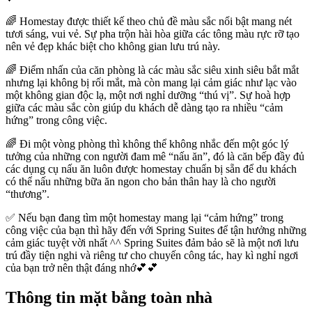
🌈 Homestay được thiết kế theo chủ đề màu sắc nổi bật mang nét
tươi sáng, vui vẻ. Sự pha trộn hài hòa giữa các tông màu rực rỡ tạo
nên vẻ đẹp khác biệt cho không gian lưu trú này.
🌈 Điểm nhấn của căn phòng là các màu sắc siêu xinh siêu bắt mắt
nhưng lại không bị rối mắt, mà còn mang lại cảm giác như lạc vào
một không gian độc lạ, một nơi nghỉ dưỡng “thú vị”. Sự hoà hợp
giữa các màu sắc còn giúp du khách dễ dàng tạo ra nhiều “cảm
hứng” trong công việc.
🌈 Đi một vòng phòng thì không thể không nhắc đến một góc lý
tưởng của những con người đam mê “nấu ăn”, đó là căn bếp đầy đủ
các dụng cụ nấu ăn luôn được homestay chuẩn bị sẵn để du khách
có thể nấu những bữa ăn ngon cho bản thân hay là cho người
“thương”.
✅ Nếu bạn đang tìm một homestay mang lại “cảm hứng” trong
công việc của bạn thì hãy đến với Spring Suites để tận hưởng những
cảm giác tuyệt vời nhất ^^ Spring Suites đảm bảo sẽ là một nơi lưu
trú đầy tiện nghi và riêng tư cho chuyến công tác, hay kì nghỉ ngơi
của bạn trở nên thật đáng nhớ💕💕
Thông tin mặt bằng toàn nhà