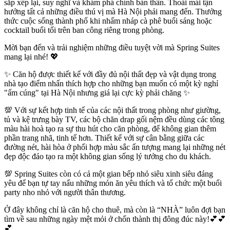
sắp xếp lại, suy nghĩ và khám phá chính bản thân. Thoải mái tận
hưởng tất cả những điều thú vị mà Hà Nội phải mang đến. Thưởng
thức cuộc sống thành phố khi nhấm nháp cà phê buổi sáng hoặc
cocktail buổi tối trên ban công riêng trong phòng.
Mời bạn đến và trải nghiệm những điều tuyệt vời mà Spring Suites
mang lại nhé! 💖
✨ Căn hộ được thiết kế với đầy đủ nội thất đẹp và vật dụng trong
nhà tạo điểm nhấn thích hợp cho những bạn muốn có một kỳ nghỉ
"ấm cúng" tại Hà Nội nhưng giá lại cực kỳ phải chăng ✨
💯 Với sự kết hợp tinh tế của các nội thất trong phòng như giường,
tủ và kệ trưng bày TV, các bộ chăn drap gối nệm đều dùng các tông
màu hài hoà tạo ra sự thu hút cho căn phòng, để không gian thêm
phần trang nhã, tinh tế hơn. Thiết kế với sự cân bằng giữa các
đường nét, hài hòa ở phối hợp màu sắc ấn tượng mang lại những nét
đẹp độc đáo tạo ra một không gian sống lý tưởng cho du khách.
💯 Spring Suites còn có cả một gian bếp nhỏ siêu xinh siêu đáng
yêu để bạn tự tay nấu những món ăn yêu thích và tổ chức một buổi
party nho nhỏ với người thân thương.
Ở đây không chỉ là căn hộ cho thuê, mà còn là “NHÀ” luôn đợi bạn
tìm về sau những ngày mệt mỏi ở chốn thành thị đông đúc này!💕💕
💕