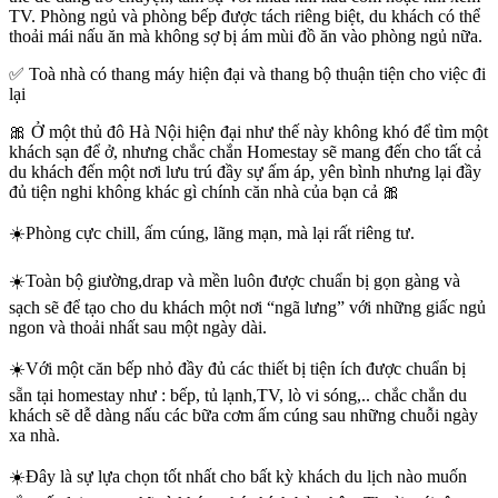
TV. Phòng ngủ và phòng bếp được tách riêng biệt, du khách có thể
thoải mái nấu ăn mà không sợ bị ám mùi đồ ăn vào phòng ngủ nữa.
✅ Toà nhà có thang máy hiện đại và thang bộ thuận tiện cho việc đi
lại
🎀 Ở một thủ đô Hà Nội hiện đại như thế này không khó để tìm một
khách sạn để ở, nhưng chắc chắn Homestay sẽ mang đến cho tất cả
du khách đến một nơi lưu trú đầy sự ấm áp, yên bình nhưng lại đầy
đủ tiện nghi không khác gì chính căn nhà của bạn cả 🎀
☀️Phòng cực chill, ấm cúng, lãng mạn, mà lại rất riêng tư.
☀️Toàn bộ giường,drap và mền luôn được chuẩn bị gọn gàng và
sạch sẽ để tạo cho du khách một nơi “ngã lưng” với những giấc ngủ
ngon và thoải nhất sau một ngày dài.
☀️Với một căn bếp nhỏ đầy đủ các thiết bị tiện ích được chuẩn bị
sẵn tại homestay như : bếp, tủ lạnh,TV, lò vi sóng,.. chắc chắn du
khách sẽ dễ dàng nấu các bữa cơm ấm cúng sau những chuỗi ngày
xa nhà.
☀️Đây là sự lựa chọn tốt nhất cho bất kỳ khách du lịch nào muốn