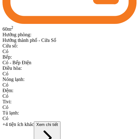
2
60
m
Hướng phòng
:
Hướng thành phố - Cửa Sổ
Cửa sổ
:
Có
Bếp
:
Có - Bếp Điện
Điều hòa
:
Có
Nóng lạnh
:
Có
Đệm
:
Có
Tivi
:
Có
Tủ lạnh
:
Có
+4 tiện ích khác
Xem chi tiết