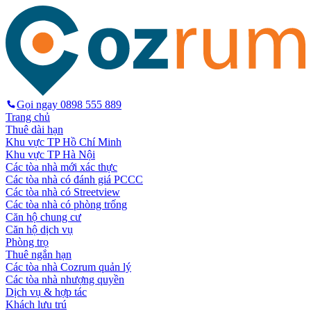
Gọi ngay
0898 555 889
Trang chủ
Thuê dài hạn
Khu vực TP Hồ Chí Minh
Khu vực TP Hà Nội
Các tòa nhà mới xác thực
Các tòa nhà có đánh giá PCCC
Các tòa nhà có Streetview
Các tòa nhà có phòng trống
Căn hộ chung cư
Căn hộ dịch vụ
Phòng trọ
Thuê ngắn hạn
Các tòa nhà Cozrum quản lý
Các tòa nhà nhượng quyền
Dịch vụ & hợp tác
Khách lưu trú