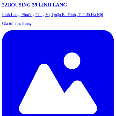
22HOUSING 39 LINH LANG
Linh Lang, Phường Cống Vị, Quận Ba Đình, Thủ đô Hà Nội
Giá từ
:
7Tr
/
tháng