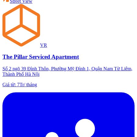
Street View
VR
The Pillar Serviced Apartment
Số 2 ngõ 39 Đình Thôn, Phường Mỹ Đình 1, Quận Nam Từ Liêm,
Thành Phố Hà Nội
Giá từ
:
7Tr
/
tháng