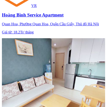
VR
Hoàng Bình Service Apartment
Quan Hoa, Phường Quan Hoa, Quận Cầu Giấy, Thủ đô Hà Nội
Giá từ
:
18.2Tr
/
tháng