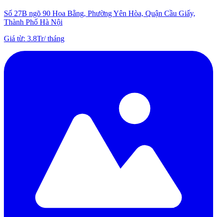
Số 27B ngõ 90 Hoa Bằng, Phường Yên Hòa, Quận Cầu Giấy,
Thành Phố Hà Nội
Giá từ
:
3.8Tr
/
tháng