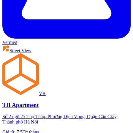
Verified
Street View
VR
TH Apartment
Số 2 ngõ 25 Thọ Tháp, Phường Dịch Vọng, Quận Cầu Giấy,
Thành phố Hà Nội
Giá từ
:
7.5Tr
/
tháng