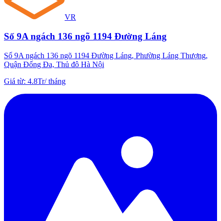
VR
Số 9A ngách 136 ngõ 1194 Đường Láng
Số 9A ngách 136 ngõ 1194 Đường Láng, Phường Láng Thượng,
Quận Đống Đa, Thủ đô Hà Nội
Giá từ
:
4.8Tr
/
tháng