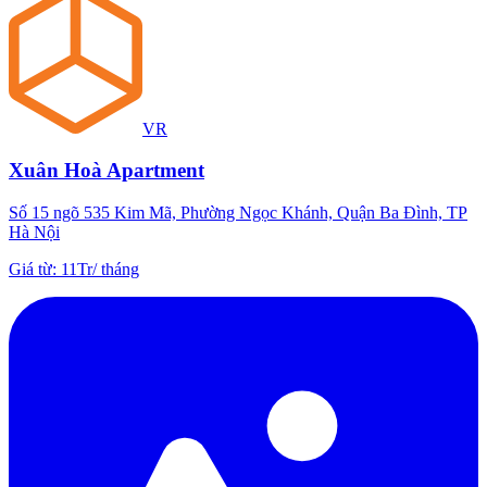
VR
Xuân Hoà Apartment
Số 15 ngõ 535 Kim Mã, Phường Ngọc Khánh, Quận Ba Đình, TP
Hà Nội
Giá từ
:
11Tr
/
tháng