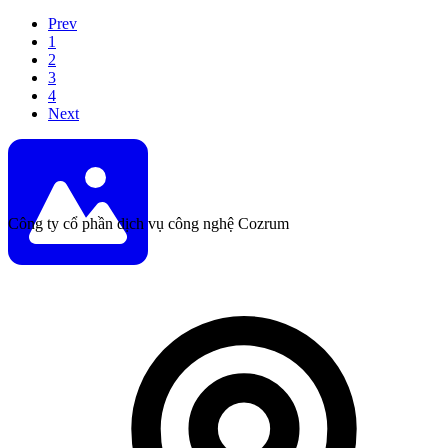
Prev
1
2
3
4
Next
Công ty cổ phần dịch vụ công nghệ Cozrum