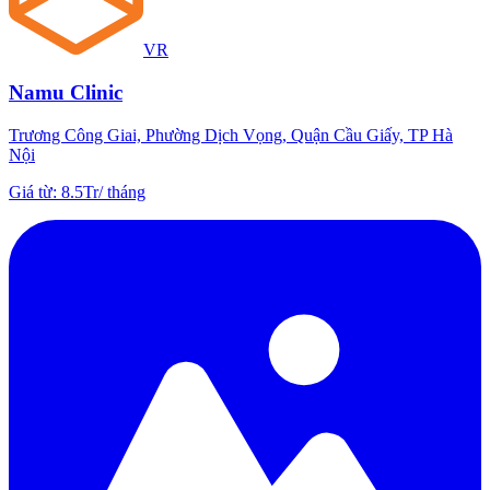
VR
Namu Clinic
Trương Công Giai, Phường Dịch Vọng, Quận Cầu Giấy, TP Hà
Nội
Giá từ
:
8.5Tr
/
tháng