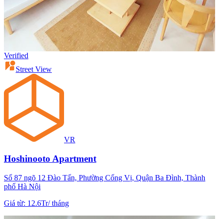
Verified
Street View
VR
Hoshinooto Apartment
Số 87 ngõ 12 Đào Tấn, Phường Cống Vị, Quận Ba Đình, Thành
phố Hà Nội
Giá từ
:
12.6Tr
/
tháng