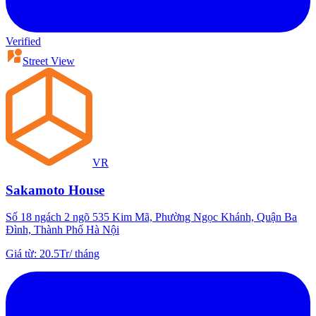
Verified
Street View
VR
Sakamoto House
Số 18 ngách 2 ngõ 535 Kim Mã, Phường Ngọc Khánh, Quận Ba
Đình, Thành Phố Hà Nội
Giá từ
:
20.5Tr
/
tháng