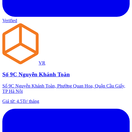
Verified
VR
Số 9C Nguyễn Khánh Toàn
Số 9C Nguyễn Khánh Toàn, Phường Quan Hoa, Quận Cầu Giấy,
TP Hà Nội
Giá từ
:
4.5Tr
/
tháng