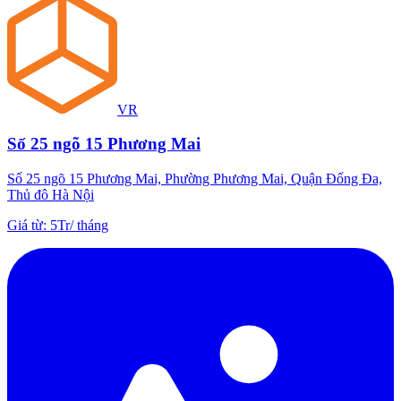
VR
Số 25 ngõ 15 Phương Mai
Số 25 ngõ 15 Phương Mai, Phường Phương Mai, Quận Đống Đa,
Thủ đô Hà Nội
Giá từ
:
5Tr
/
tháng