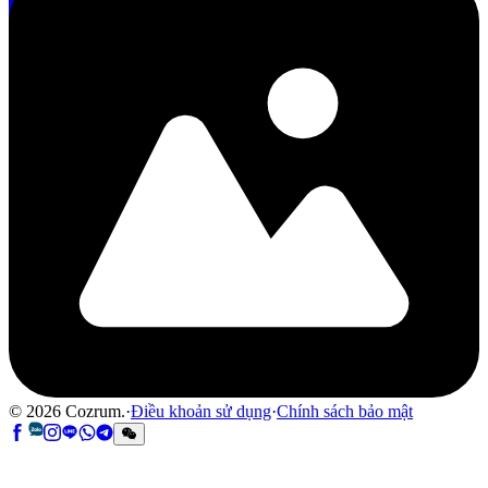
©
2026
Cozrum.
·
Điều khoản sử dụng
·
Chính sách bảo mật