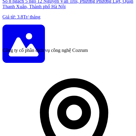
Số 8 ngách 5 ngõ 12 Nguyễn Văn Trỗi, Phường Phương Liệt, Quận
Thanh Xuân, Thành phố Hà Nội
Giá từ
:
3.8Tr
/
tháng
Công ty cổ phần dịch vụ công nghệ Cozrum