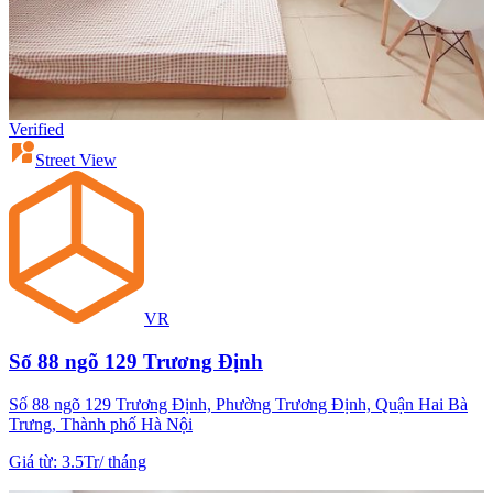
Verified
Street View
VR
Số 88 ngõ 129 Trương Định
Số 88 ngõ 129 Trương Định, Phường Trương Định, Quận Hai Bà
Trưng, Thành phố Hà Nội
Giá từ
:
3.5Tr
/
tháng