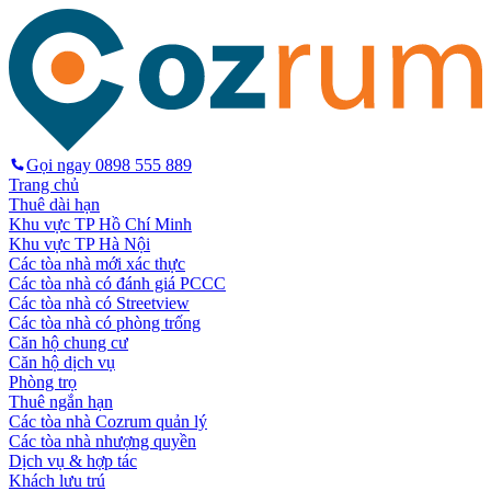
Gọi ngay
0898 555 889
Trang chủ
Thuê dài hạn
Khu vực TP Hồ Chí Minh
Khu vực TP Hà Nội
Các tòa nhà mới xác thực
Các tòa nhà có đánh giá PCCC
Các tòa nhà có Streetview
Các tòa nhà có phòng trống
Căn hộ chung cư
Căn hộ dịch vụ
Phòng trọ
Thuê ngắn hạn
Các tòa nhà Cozrum quản lý
Các tòa nhà nhượng quyền
Dịch vụ & hợp tác
Khách lưu trú