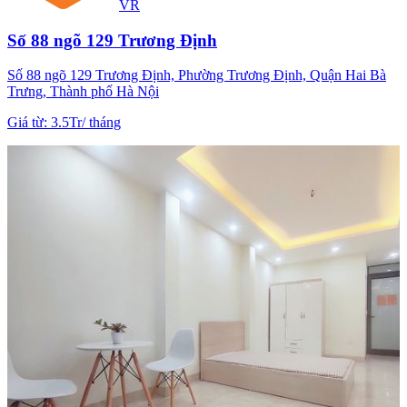
VR
Số 88 ngõ 129 Trương Định
Số 88 ngõ 129 Trương Định, Phường Trương Định, Quận Hai Bà
Trưng, Thành phố Hà Nội
Giá từ
:
3.5Tr
/
tháng