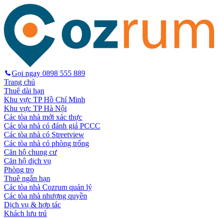
Gọi ngay
0898 555 889
Trang chủ
Thuê dài hạn
Khu vực TP Hồ Chí Minh
Khu vực TP Hà Nội
Các tòa nhà mới xác thực
Các tòa nhà có đánh giá PCCC
Các tòa nhà có Streetview
Các tòa nhà có phòng trống
Căn hộ chung cư
Căn hộ dịch vụ
Phòng trọ
Thuê ngắn hạn
Các tòa nhà Cozrum quản lý
Các tòa nhà nhượng quyền
Dịch vụ & hợp tác
Khách lưu trú