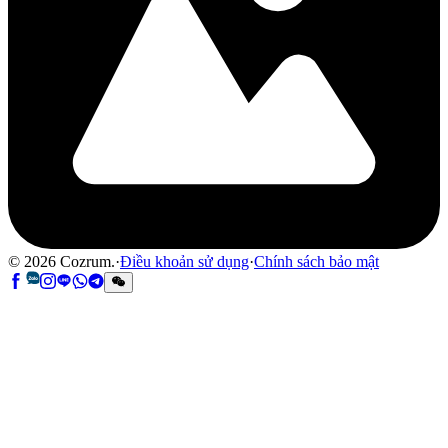
©
2026
Cozrum.
·
Điều khoản sử dụng
·
Chính sách bảo mật