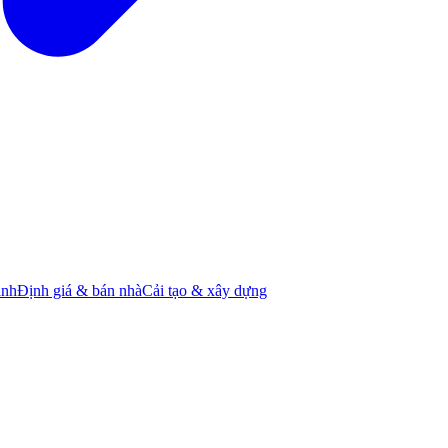
ành
Định giá & bán nhà
Cải tạo & xây dựng