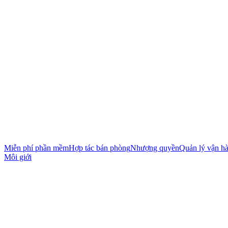
Miễn phí phần mềm
Hợp tác bán phòng
Nhượng quyền
Quản lý vận h
Môi giới