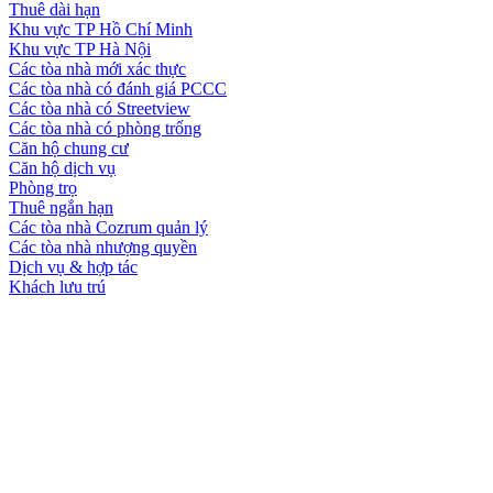
Thuê dài hạn
Khu vực TP Hồ Chí Minh
Khu vực TP Hà Nội
Các tòa nhà mới xác thực
Các tòa nhà có đánh giá PCCC
Các tòa nhà có Streetview
Các tòa nhà có phòng trống
Căn hộ chung cư
Căn hộ dịch vụ
Phòng trọ
Thuê ngắn hạn
Các tòa nhà Cozrum quản lý
Các tòa nhà nhượng quyền
Dịch vụ & hợp tác
Khách lưu trú