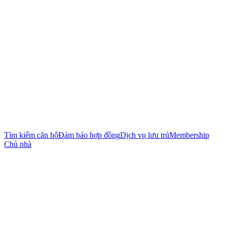
Tìm kiếm căn hộ
Đảm bảo hợp đồng
Dịch vụ lưu trú
Membership
Chủ nhà