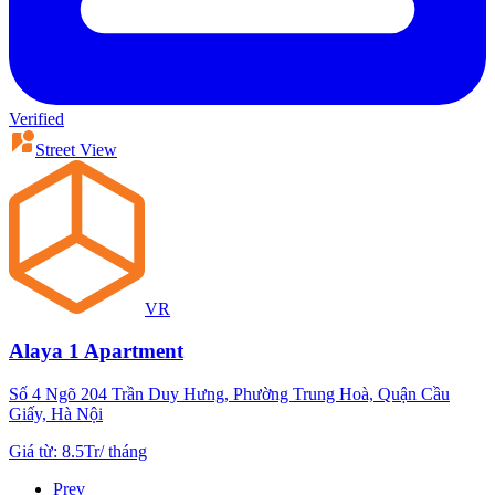
Verified
Street View
VR
Alaya 1 Apartment
Số 4 Ngõ 204 Trần Duy Hưng, Phường Trung Hoà, Quận Cầu
Giấy, Hà Nội
Giá từ
:
8.5Tr
/
tháng
Prev