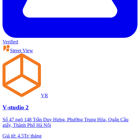
Verified
Street View
VR
V-studio 2
Số 47 ngõ 148 Trần Duy Hưng, Phường Trung Hòa, Quận Cầu
giấy, Thành Phố Hà Nội
Giá từ
:
4.5Tr
/
tháng