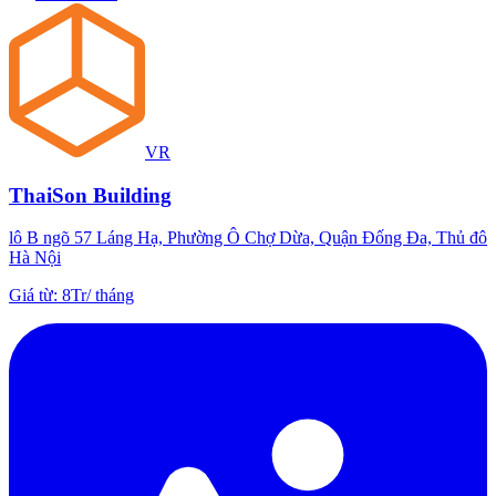
VR
ThaiSon Building
lô B ngõ 57 Láng Hạ, Phường Ô Chợ Dừa, Quận Đống Đa, Thủ đô
Hà Nội
Giá từ
:
8Tr
/
tháng