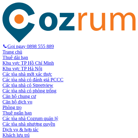
Gọi ngay
0898 555 889
Trang chủ
Thuê dài hạn
Khu vực TP Hồ Chí Minh
Khu vực TP Hà Nội
Các tòa nhà mới xác thực
Các tòa nhà có đánh giá PCCC
Các tòa nhà có Streetview
Các tòa nhà có phòng trống
Căn hộ chung cư
Căn hộ dịch vụ
Phòng trọ
Thuê ngắn hạn
Các tòa nhà Cozrum quản lý
Các tòa nhà nhượng quyền
Dịch vụ & hợp tác
Khách lưu trú