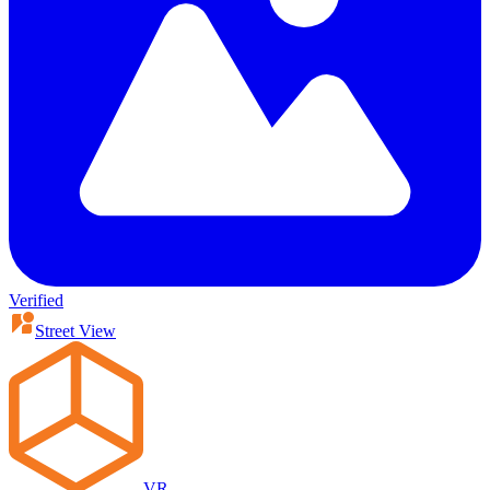
Verified
Street View
VR