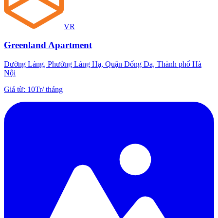
VR
Greenland Apartment
Đường Láng, Phường Láng Hạ, Quận Đống Đa, Thành phố Hà
Nội
Giá từ
:
10Tr
/
tháng