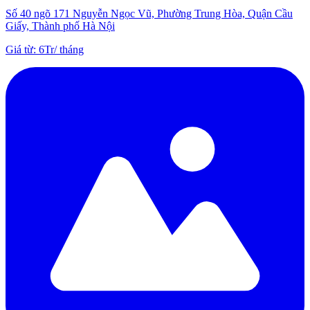
Số 40 ngõ 171 Nguyễn Ngọc Vũ, Phường Trung Hòa, Quận Cầu
Giấy, Thành phố Hà Nội
Giá từ
:
6Tr
/
tháng