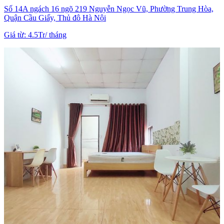
Số 14A ngách 16 ngõ 219 Nguyễn Ngọc Vũ, Phường Trung Hòa,
Quận Cầu Giấy, Thủ đô Hà Nội
Giá từ
:
4.5Tr
/
tháng