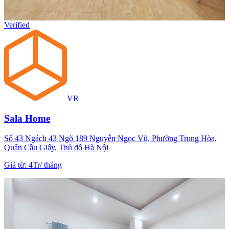
Verified
VR
Sala Home
Số 43 Ngách 43 Ngõ 189 Nguyễn Ngọc Vũ, Phường Trung Hòa,
Quận Cầu Giấy, Thủ đô Hà Nội
Giá từ
:
4Tr
/
tháng