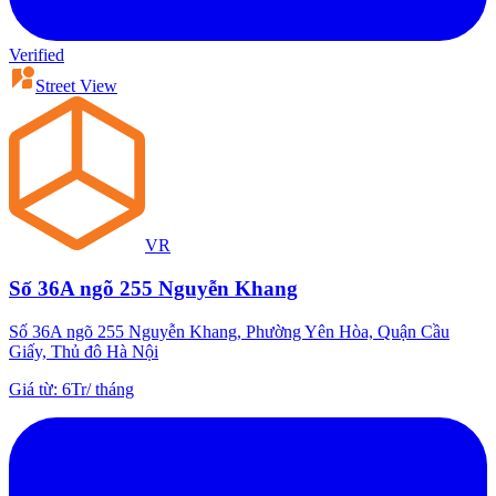
Verified
Street View
VR
Số 36A ngõ 255 Nguyễn Khang
Số 36A ngõ 255 Nguyễn Khang, Phường Yên Hòa, Quận Cầu
Giấy, Thủ đô Hà Nội
Giá từ
:
6Tr
/
tháng