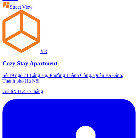
Street View
VR
Cozy Stay Apartment
Số 19 ngõ 71 Láng Hạ, Phường Thành Công, Quận Ba Đình,
Thành phố Hà Nội
Giá từ
:
11.4Tr
/
tháng