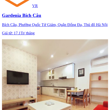
VR
Gardenia Bich Câu
Bích Câu, Phường Quốc Tử Giám, Quận Đống Đa, Thủ đô Hà Nội
Giá từ
:
17.1Tr
/
tháng