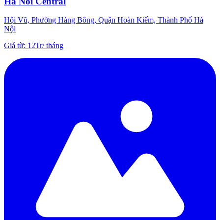
Ha Noi Central
Hội Vũ, Phường Hàng Bông, Quận Hoàn Kiếm, Thành Phố Hà
Nội
Giá từ
:
12Tr
/
tháng