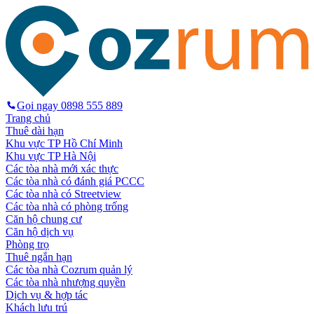
Gọi ngay
0898 555 889
Trang chủ
Thuê dài hạn
Khu vực TP Hồ Chí Minh
Khu vực TP Hà Nội
Các tòa nhà mới xác thực
Các tòa nhà có đánh giá PCCC
Các tòa nhà có Streetview
Các tòa nhà có phòng trống
Căn hộ chung cư
Căn hộ dịch vụ
Phòng trọ
Thuê ngắn hạn
Các tòa nhà Cozrum quản lý
Các tòa nhà nhượng quyền
Dịch vụ & hợp tác
Khách lưu trú