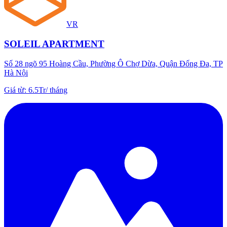
VR
SOLEIL APARTMENT
Số 28 ngõ 95 Hoàng Cầu, Phường Ô Chợ Dừa, Quận Đống Đa, TP
Hà Nội
Giá từ
:
6.5Tr
/
tháng