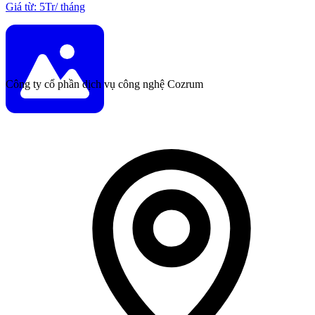
Giá từ
:
5Tr
/
tháng
Công ty cổ phần dịch vụ công nghệ Cozrum