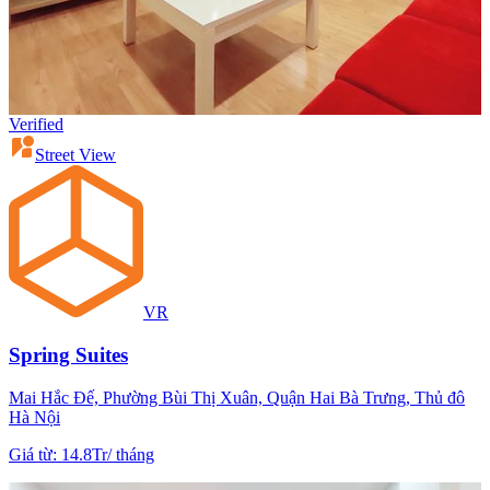
Verified
Street View
VR
Spring Suites
Mai Hắc Đế, Phường Bùi Thị Xuân, Quận Hai Bà Trưng, Thủ đô
Hà Nội
Giá từ
:
14.8Tr
/
tháng