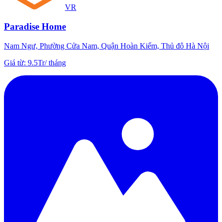
VR
Paradise Home
Nam Ngư, Phường Cửa Nam, Quận Hoàn Kiếm, Thủ đô Hà Nội
Giá từ
:
9.5Tr
/
tháng