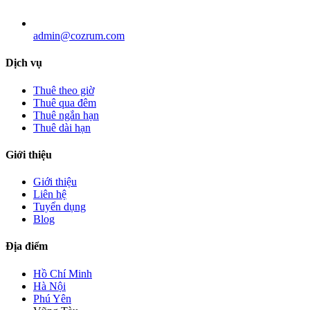
admin@cozrum.com
Dịch vụ
Thuê theo giờ
Thuê qua đêm
Thuê ngắn hạn
Thuê dài hạn
Giới thiệu
Giới thiệu
Liên hệ
Tuyển dụng
Blog
Địa điểm
Hồ Chí Minh
Hà Nội
Phú Yên