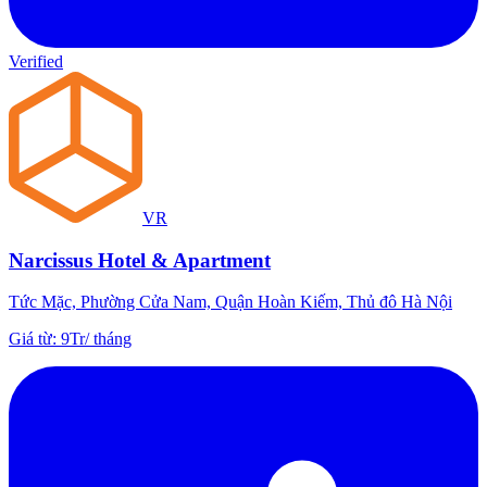
Verified
VR
Narcissus Hotel & Apartment
Tức Mặc, Phường Cửa Nam, Quận Hoàn Kiếm, Thủ đô Hà Nội
Giá từ
:
9Tr
/
tháng