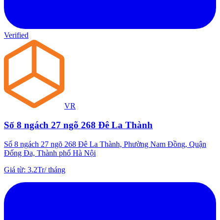
Verified
VR
Số 8 ngách 27 ngõ 268 Đê La Thành
Số 8 ngách 27 ngõ 268 Đê La Thành, Phường Nam Đồng, Quận
Đống Đa, Thành phố Hà Nội
Giá từ
:
3.2Tr
/
tháng