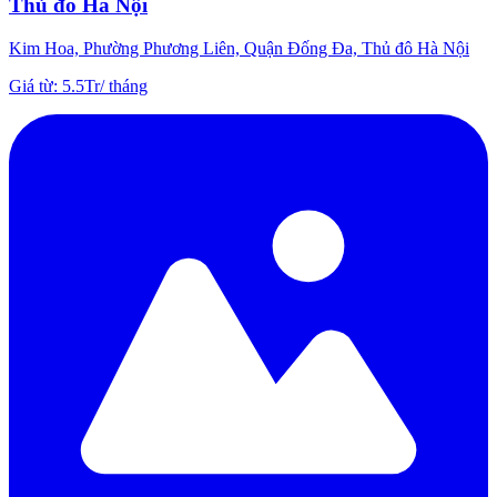
Thủ đô Hà Nội
Kim Hoa, Phường Phương Liên, Quận Đống Đa, Thủ đô Hà Nội
Giá từ
:
5.5Tr
/
tháng