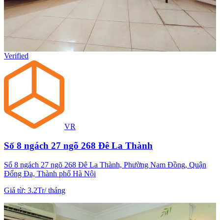
Verified
VR
Số 8 ngách 27 ngõ 268 Đê La Thành
Số 8 ngách 27 ngõ 268 Đê La Thành, Phường Nam Đồng, Quận
Đống Đa, Thành phố Hà Nội
Giá từ
:
3.2Tr
/
tháng