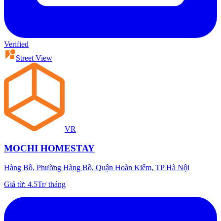
Verified
Street View
VR
MOCHI HOMESTAY
Hàng Bồ, Phường Hàng Bồ, Quận Hoàn Kiếm, TP Hà Nội
Giá từ
:
4.5Tr
/
tháng