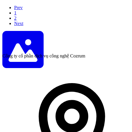
Prev
1
2
Next
Công ty cổ phần dịch vụ công nghệ Cozrum