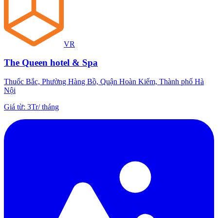
VR
The Queen hotel & Spa
Thuốc Bắc, Phường Hàng Bồ, Quận Hoàn Kiếm, Thành phố Hà
Nội
Giá từ
:
3Tr
/
tháng