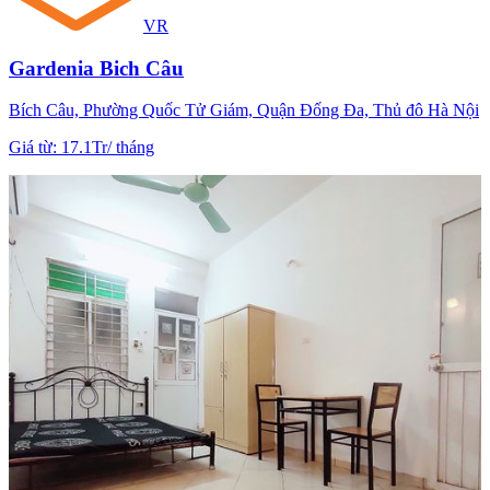
VR
Gardenia Bich Câu
Bích Câu, Phường Quốc Tử Giám, Quận Đống Đa, Thủ đô Hà Nội
Giá từ
:
17.1Tr
/
tháng