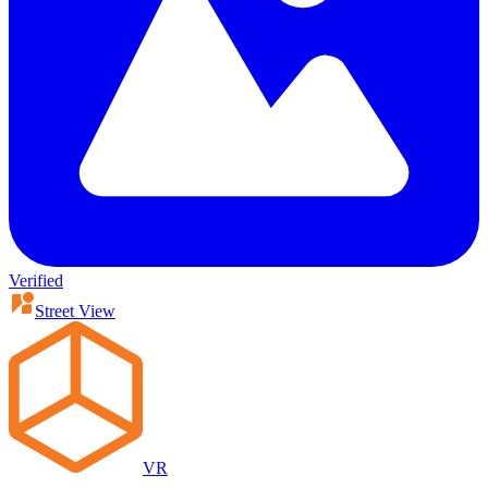
Verified
Street View
VR