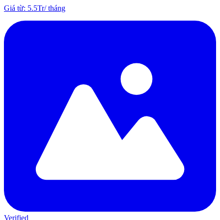
Giá từ
:
5.5Tr
/
tháng
Verified