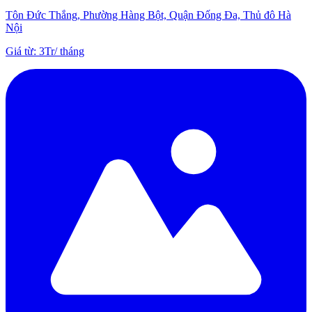
Tôn Đức Thắng, Phường Hàng Bột, Quận Đống Đa, Thủ đô Hà
Nội
Giá từ
:
3Tr
/
tháng