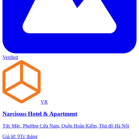
Verified
VR
Narcissus Hotel & Apartment
Tức Mặc, Phường Cửa Nam, Quận Hoàn Kiếm, Thủ đô Hà Nội
Giá từ
:
9Tr
/
tháng