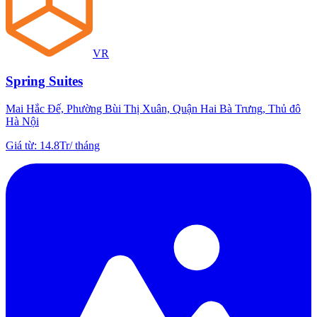
VR
Spring Suites
Mai Hắc Đế, Phường Bùi Thị Xuân, Quận Hai Bà Trưng, Thủ đô
Hà Nội
Giá từ
:
14.8Tr
/
tháng