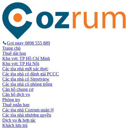
Gọi ngay
0898 555 889
Trang chủ
Thuê dài hạn
Khu vực TP Hồ Chí Minh
Khu vực TP Hà Nội
Các tòa nhà mới xác thực
Các tòa nhà có đánh giá PCCC
Các tòa nhà có Streetview
Các tòa nhà có phòng trống
Căn hộ chung cư
Căn hộ dịch vụ
Phòng trọ
Thuê ngắn hạn
Các tòa nhà Cozrum quản lý
Các tòa nhà nhượng quyền
Dịch vụ & hợp tác
Khách lưu trú