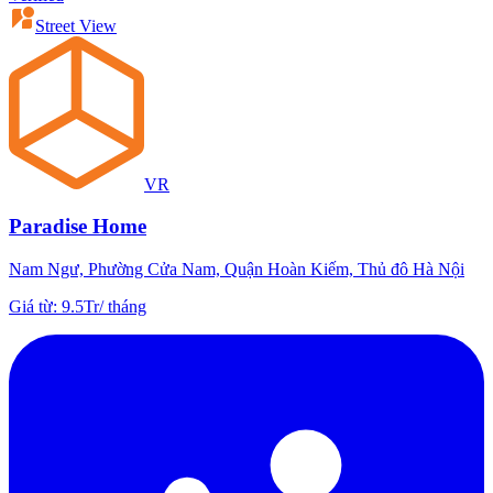
Street View
VR
Paradise Home
Nam Ngư, Phường Cửa Nam, Quận Hoàn Kiếm, Thủ đô Hà Nội
Giá từ
:
9.5Tr
/
tháng