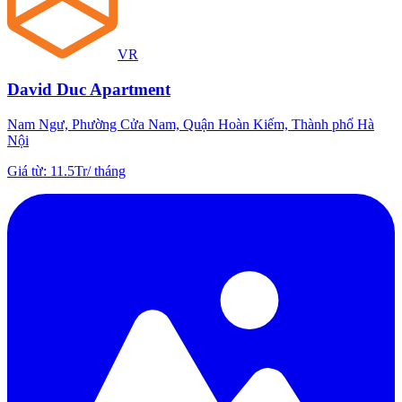
VR
David Duc Apartment
Nam Ngư, Phường Cửa Nam, Quận Hoàn Kiếm, Thành phố Hà
Nội
Giá từ
:
11.5Tr
/
tháng