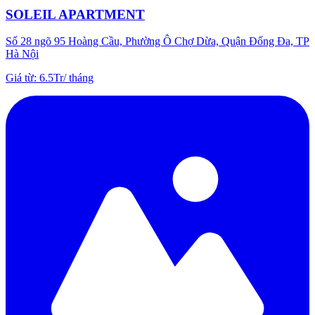
SOLEIL APARTMENT
Số 28 ngõ 95 Hoàng Cầu, Phường Ô Chợ Dừa, Quận Đống Đa, TP
Hà Nội
Giá từ
:
6.5Tr
/
tháng