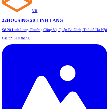
VR
22HOUSING 20 LINH LANG
Số 20 Linh Lang, Phường Cống Vị, Quận Ba Đình, Thủ đô Hà Nội
Giá từ
:
8Tr
/
tháng