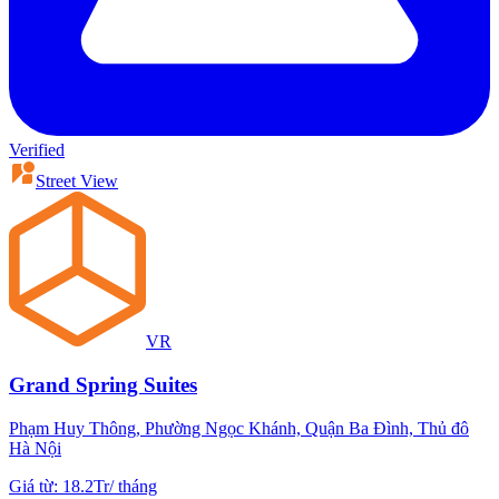
Verified
Street View
VR
Grand Spring Suites
Phạm Huy Thông, Phường Ngọc Khánh, Quận Ba Đình, Thủ đô
Hà Nội
Giá từ
:
18.2Tr
/
tháng