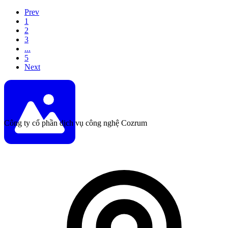
Prev
1
2
3
...
5
Next
Công ty cổ phần dịch vụ công nghệ Cozrum