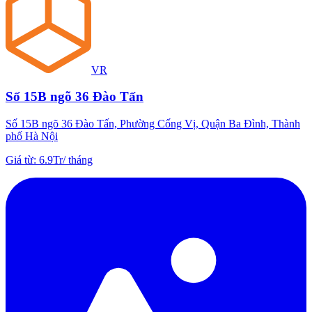
VR
Số 15B ngõ 36 Đào Tấn
Số 15B ngõ 36 Đào Tấn, Phường Cống Vị, Quận Ba Đình, Thành
phố Hà Nội
Giá từ
:
6.9Tr
/
tháng