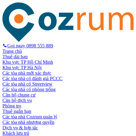
Gọi ngay
0898 555 889
Trang chủ
Thuê dài hạn
Khu vực TP Hồ Chí Minh
Khu vực TP Hà Nội
Các tòa nhà mới xác thực
Các tòa nhà có đánh giá PCCC
Các tòa nhà có Streetview
Các tòa nhà có phòng trống
Căn hộ chung cư
Căn hộ dịch vụ
Phòng trọ
Thuê ngắn hạn
Các tòa nhà Cozrum quản lý
Các tòa nhà nhượng quyền
Dịch vụ & hợp tác
Khách lưu trú