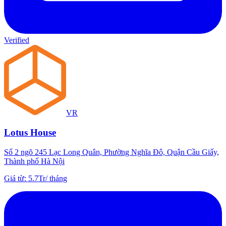
Verified
VR
Lotus House
Số 2 ngõ 245 Lạc Long Quân, Phường Nghĩa Đô, Quận Cầu Giấy,
Thành phố Hà Nội
Giá từ
:
5.7Tr
/
tháng