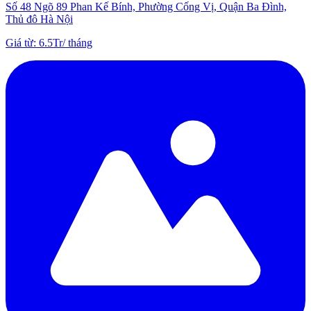
Số 48 Ngõ 89 Phan Kế Bính, Phường Cống Vị, Quận Ba Đình,
Thủ đô Hà Nội
Giá từ
:
6.5Tr
/
tháng