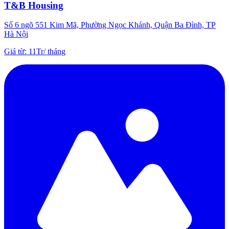
T&B Housing
Số 6 ngõ 551 Kim Mã, Phường Ngọc Khánh, Quận Ba Đình, TP
Hà Nội
Giá từ
:
11Tr
/
tháng