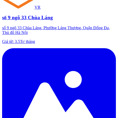
VR
số 9 ngõ 33 Chùa Láng
số 9 ngõ 33 Chùa Láng, Phường Láng Thượng, Quận Đống Đa,
Thủ đô Hà Nội
Giá từ
:
3.5Tr
/
tháng