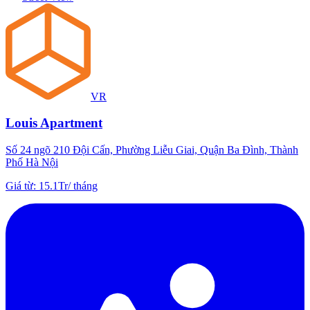
VR
Louis Apartment
Số 24 ngõ 210 Đội Cấn, Phường Liễu Giai, Quận Ba Đình, Thành
Phố Hà Nội
Giá từ
:
15.1Tr
/
tháng