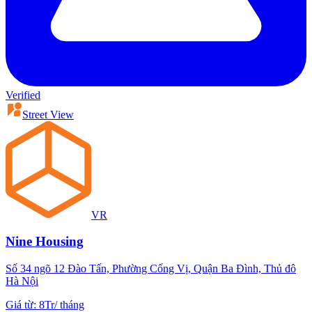
Verified
Street View
VR
Nine Housing
Số 34 ngõ 12 Đào Tấn, Phường Cống Vị, Quận Ba Đình, Thủ đô
Hà Nội
Giá từ
:
8Tr
/
tháng