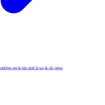
ành
Định giá & bán nhà
Cải tạo & xây dựng