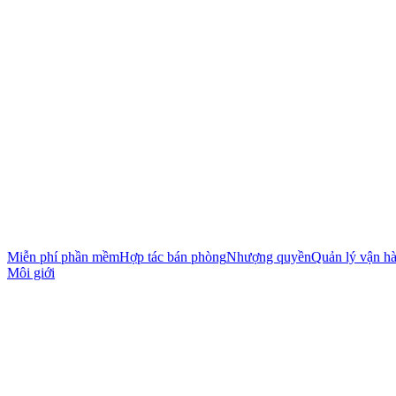
Miễn phí phần mềm
Hợp tác bán phòng
Nhượng quyền
Quản lý vận h
Môi giới