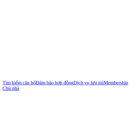
Tìm kiếm căn hộ
Đảm bảo hợp đồng
Dịch vụ lưu trú
Membership
Chủ nhà