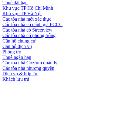
Thuê dài hạn
Khu vực TP Hồ Chí Minh
Khu vực TP Hà Nội
Các tòa nhà mới xác thực
Các tòa nhà có đánh giá PCCC
Các tòa nhà có Streetview
Các tòa nhà có phòng trống
Căn hộ chung cư
Căn hộ dịch vụ
Phòng trọ
Thuê ngắn hạn
Các tòa nhà Cozrum quản lý
Các tòa nhà nhượng quyền
Dịch vụ & hợp tác
Khách lưu trú